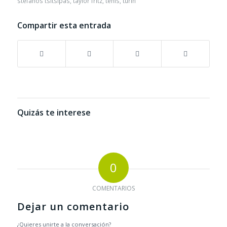
stefanos tsitsipas
,
taylor fritz
,
tenis
,
turin
Compartir esta entrada
Quizás te interese
0
COMENTARIOS
Dejar un comentario
¿Quieres unirte a la conversación?