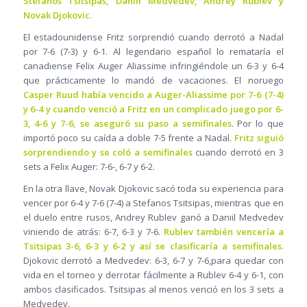
Stefanos Tsitsipas, Daniil Medvedev, Andrey Rublev y
Novak Djokovic.
El estadounidense Fritz sorprendió cuando derrotó a Nadal
por 7-6 (7-3) y 6-1. Al legendario español lo remataría el
canadiense Felix Auger Aliassime infringiéndole un 6-3 y 6-4
que prácticamente lo mandó de vacaciones. El noruego
Casper Ruud había vencido a Auger-Aliassime por 7-6 (7-4)
y 6-4 y cuando venció a Fritz en un complicado juego por 6-
3, 4-6 y 7-6, se aseguró su paso a semifinales
. Por lo que
importó poco su caída a doble 7-5 frente a Nadal.
Fritz siguió
sorprendiendo y se coló a semifinales
cuando derrotó en 3
sets a Felix Auger: 7-6-, 6-7 y 6-2.
En la otra llave, Novak Djokovic sacó toda su experiencia para
vencer por 6-4 y 7-6 (7-4) a Stefanos Tsitsipas, mientras que en
el duelo entre rusos, Andrey Rublev ganó a Daniil Medvedev
viniendo de atrás: 6-7, 6-3 y 7-6.
Rublev también vencería a
Tsitsipas 3-6, 6-3 y 6-2 y así se clasificaría a semifinales.
Djokovic derrotó a Medvedev: 6-3, 6-7 y 7-6,para quedar con
vida en el torneo y derrotar fácilmente a Rublev 6-4 y 6-1, con
ambos clasificados. Tsitsipas al menos venció en los 3 sets a
Medvedev.