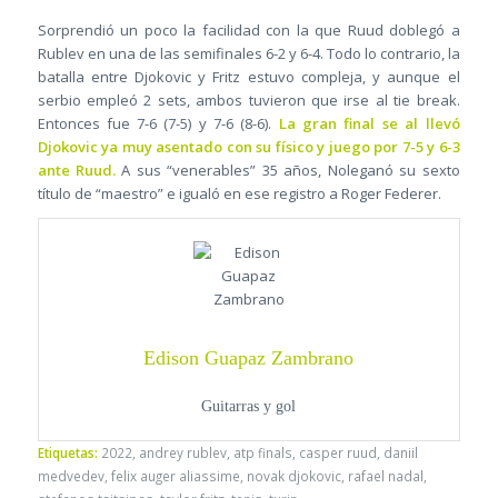
Sorprendió un poco la facilidad con la que Ruud doblegó a
Rublev en una de las semifinales 6-2 y 6-4. Todo lo contrario, la
batalla entre Djokovic y Fritz estuvo compleja, y aunque el
serbio empleó 2 sets, ambos tuvieron que irse al tie break.
Entonces fue 7-6 (7-5) y 7-6 (8-6).
La gran final se al llevó
Djokovic ya muy asentado con su físico y juego por 7-5 y 6-3
ante Ruud.
A sus “venerables” 35 años, Noleganó su sexto
título de “maestro” e igualó en ese registro a Roger Federer.
Edison Guapaz Zambrano
Guitarras y gol
Etiquetas:
2022
,
andrey rublev
,
atp finals
,
casper ruud
,
daniil
medvedev
,
felix auger aliassime
,
novak djokovic
,
rafael nadal
,