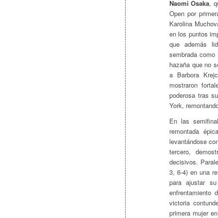
Naomi Osaka
, 
Open por primer
Karolina Muchova
en los puntos im
que además lid
sembrada como l
hazaña que no se
a Barbora Krej
mostraron forta
poderosa tras s
York, remontando 
En las semifin
remontada épic
levantándose con 
tercero, demos
decisivos. Paral
3, 6-4) en una r
para ajustar su
enfrentamiento 
victoria contund
primera mujer en