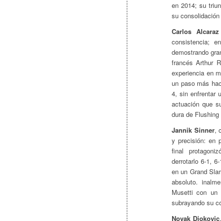
en 2014; su triu
su consolidación
Carlos Alcaraz
consistencia; e
demostrando gran
francés Arthur R
experiencia en mo
un paso más haci
4, sin enfrentar
actuación que su
dura de Flushin
Jannik Sinner
, 
y precisión: en 
final protagoni
derrotarlo 6-1, 
en un Grand Slam
absoluto. inalm
Musetti con un 
subrayando su co
Novak Djokovic