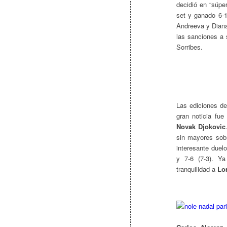
decidió en “súper
set y ganado 6-1
Andreeva y Diana
las sanciones a 
Sorribes.
Las ediciones de
gran noticia fue
Novak Djokovic
sin mayores sob
interesante duelo
y 7-6 (7-3). Ya
tranquilidad a
Lo