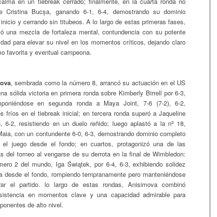
alma en un tiebreak cerrado; finalmente, en la cuarta ronda no
e Cristina Bucșa, ganando 6-1, 6-4, demostrando su dominio
 inicio y cerrando sin titubeos. A lo largo de estas primeras fases,
ió una mezcla de fortaleza mental, contundencia con su potente
dad para elevar su nivel en los momentos críticos, dejando claro
mo favorita y eventual campeona.
ova
, sembrada como la número 8, arrancó su actuación en el US
a sólida victoria en primera ronda sobre Kimberly Birrell por 6-3,
mponiéndose en segunda ronda a Maya Joint, 7-6 (7-2), 6-2,
 fríos en el tiebreak inicial; en tercera ronda superó a Jaqueline
-6, 6-2, resistiendo en un duelo reñido; luego aplastó a la nº 18,
aia, con un contundente 6-0, 6-3, demostrando dominio completo
y el juego desde el fondo; en cuartos, protagonizó una de las
s del torneo al vengarse de su derrota en la final de Wimbledon:
mero 2 del mundo, Iga Świątek, por 6-4, 6-3, exhibiendo solidez
ia desde el fondo, rompiendo tempranamente pero manteniéndose
rar el partido. lo largo de estas rondas, Anisimova combinó
nsistencia en momentos clave y una capacidad admirable para
ponentes de alto nivel.