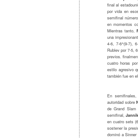
final al estadoun
por vida en eso
semifinal número
en momentos com
Mientras tanto,
una impresionant
4-6, 7-6^(9-7), 
Rublev por 7-5, 6
previos. finalme
cuatro horas por
estilo agresivo 
también fue en e
En semifinales
autoridad sobre
de Grand Slam c
semifinal,
Jannik
en cuatro sets (
sostener la presi
dominó a Sinner 