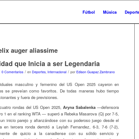
Fútbol
Música
Deport
elix auger aliassime
idad que Inicia a ser Legendaria
/
/
0 Comentarios
en
Deportes
,
Internacional
por
Edison Guapaz Zambrano
ividuales masculino y femenino del US Open 2025 cayeron en
s se preveían como favoritos. De todas maneras hubo tiempo
ionantes y fuera de previsiones.
 cuatro rondas del US Open 2025,
Aryna Sabalenka
—defensora
ero 1 en el ranking WTA — superó a Rebeka Masarova (Q) por 7-5,
un inicio parejo y afianzándose con su poderoso juego desde el
a en tercera ronda derrotó a Leylah Fernandez, 6-3, 7-6 (7-2),
mente de quicio a la canadiense con su sólido servicio y