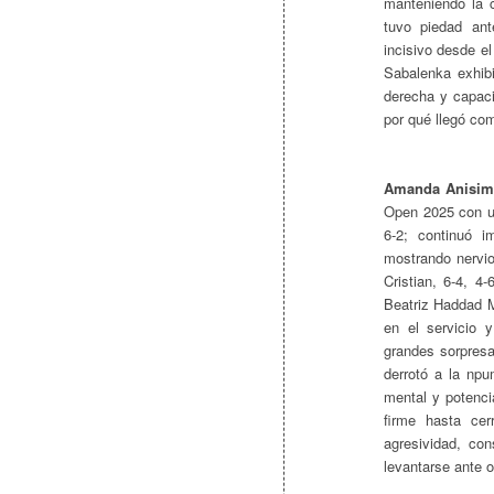
manteniendo la c
tuvo piedad ant
incisivo desde el
Sabalenka exhib
derecha y capaci
por qué llegó co
Amanda Anisim
Open 2025 con un
6-2; continuó i
mostrando nervios
Cristian, 6-4, 4
Beatriz Haddad M
en el servicio 
grandes sorpresa
derrotó a la npu
mental y potenc
firme hasta cer
agresividad, co
levantarse ante o