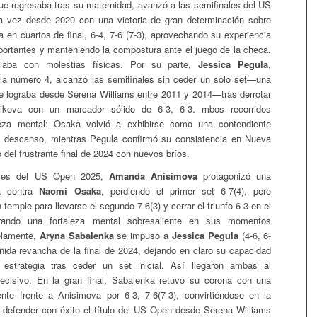
que regresaba tras su maternidad, avanzó a las semifinales del US
a vez desde 2020 con una victoria de gran determinación sobre
 en cuartos de final, 6-4, 7-6 (7-3), aprovechando su experiencia
portantes y manteniendo la compostura ante el juego de la checa,
iaba con molestias físicas. Por su parte,
Jessica Pegula
,
a número 4, alcanzó las semifinales sin ceder un solo set—una
 lograba desde Serena Williams entre 2011 y 2014—tras derrotar
cikova con un marcador sólido de 6-3, 6-3. mbos recorridos
leza mental: Osaka volvió a exhibirse como una contendiente
u descanso, mientras Pegula confirmó su consistencia en Nueva
del frustrante final de 2024 con nuevos bríos.
ales del US Open 2025,
Amanda Anisimova
protagonizó una
a contra
Naomi Osaka
, perdiendo el primer set 6-7(4), pero
temple para llevarse el segundo 7-6(3) y cerrar el triunfo 6-3 en el
trando una fortaleza mental sobresaliente en sus momentos
elamente,
Aryna Sabalenka
se impuso a
Jessica Pegula
(4-6, 6-
eñida revancha de la final de 2024, dejando en claro su capacidad
 estrategia tras ceder un set inicial. Así llegaron ambas al
decisivo. En la gran final, Sabalenka retuvo su corona con una
ente frente a Anisimova por 6-3, 7-6(7-3), convirtiéndose en la
 defender con éxito el título del US Open desde Serena Williams