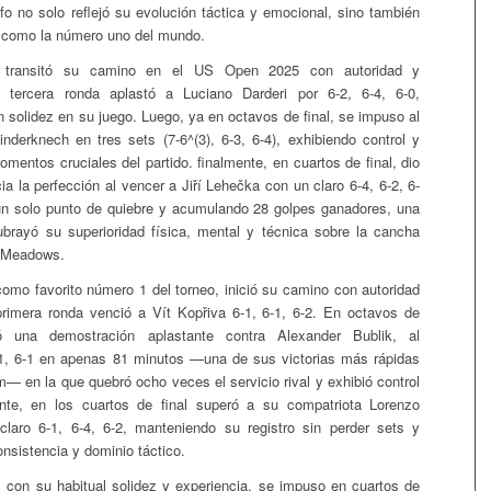
nfo no solo reflejó su evolución táctica y emocional, sino también
 como la número uno del mundo.
transitó su camino en el US Open 2025 con autoridad y
n tercera ronda aplastó a Luciano Darderi por 6-2, 6-4, 6-0,
 solidez en su juego. Luego, ya en octavos de final, se impuso al
inderknech en tres sets (7-6^(3), 6-3, 6-4), exhibiendo control y
mentos cruciales del partido. finalmente, en cuartos de final, dio
a la perfección al vencer a Jiří Lehečka con un claro 6-4, 6-2, 6-
 un solo punto de quiebre y acumulando 28 golpes ganadores, una
brayó su superioridad física, mental y técnica sobre la cancha
g Meadows.
como favorito número 1 del torneo, inició su camino con autoridad
primera ronda venció a Vít Kopřiva 6-1, 6-1, 6-2. En octavos de
zó una demostración aplastante contra Alexander Bublik, al
6-1, 6-1 en apenas 81 minutos —una de sus victorias más rápidas
— en la que quebró ocho veces el servicio rival y exhibió control
ente, en los cuartos de final superó a su compatriota Lorenzo
claro 6-1, 6-4, 6-2, manteniendo su registro sin perder sets y
nsistencia y dominio táctico.
, con su habitual solidez y experiencia, se impuso en cuartos de