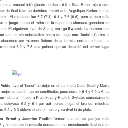
a china arrancó infringiendo un doble 6-0 a Sara Errani, ojo a este
os de final tuvo un durísimo match ante Angelique Kerber el cual
reak. El resultado fue 6-7 (7-4), 6-4 y 7-6 (8-6), pero la nota más
ue el juego marcó el retiro de la deportista alemana ganadora de
am. El siguiente rival de Zheng era
Iga Swiatek
. La número uno
un camino sin sobresaltos hasta su juego con Danielle Collins el
 abandono por razones físicas de la tenista norteamericana. La
e derrotó 6-2 y 7-5 a la polaca que se despidió del primer lugar
 Vekic
tuvo el “honor” de dejar en el camino a Coco Gauff y Marta
 mejor actuación fue en semifinales pues derrotó 6-4 y 6-0 a Anna
en había eliminado a Krejcikova y Paolini. Swiatek cómodamente
la eslovaca 6-2 y 6-1 par aal menos llegar el bronce, mientras
o 6-2 y 6-3 obtuvo el oro olímpico y su rival la de plata.
a Errani y Jasmine Paolini
forman una de las parejas más
A y alcanzaron la medalla dorada en una emocionante final que se