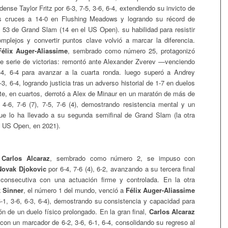
idense Taylor Fritz por 6-3, 7-5, 3-6, 6-4, extendiendo su invicto de
s cruces a 14-0 en Flushing Meadows y logrando su récord de
 53 de Grand Slam (14 en el US Open). su habilidad para resistir
plejos y convertir puntos clave volvió a marcar la diferencia.
Félix Auger-Aliassime
, sembrado como número 25, protagonizó
e serie de victorias: remontó ante Alexander Zverev —venciendo
6-4, 6-4 para avanzar a la cuarta ronda. luego superó a Andrey
-3, 6-4, logrando justicia tras un adverso historial de 1-7 en duelos
nte, en cuartos, derrotó a Alex de Minaur en un maratón de más de
 4-6, 7-6 (7), 7-5, 7-6 (4), demostrando resistencia mental y un
que lo ha llevado a su segunda semifinal de Grand Slam (la otra
l US Open, en 2021).
,
Carlos Alcaraz
, sembrado como número 2, se impuso con
Novak Djokovic
por 6-4, 7-6 (4), 6-2, avanzando a su tercera final
onsecutiva con una actuación firme y controlada. En la otra
 Sinner
, el número 1 del mundo, venció a
Félix Auger-Aliassime
6-1, 3-6, 6-3, 6-4), demostrando su consistencia y capacidad para
ón de un duelo físico prolongado. En la gran final,
Carlos Alcaraz
con un marcador de 6-2, 3-6, 6-1, 6-4, consolidando su regreso al