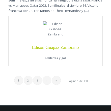
semifinales, 2 de ellas nunca han llegado a dicha fase. Francia
vs Marruecos Qatar 2022. Semifinales, diciembre 14. Victoria
francesa por 2-0 con tantos de Theo Hernandez y […]
Edison Guapaz Zambrano
Guitarras y gol
1
2
3
›
»
Página 1 de 190