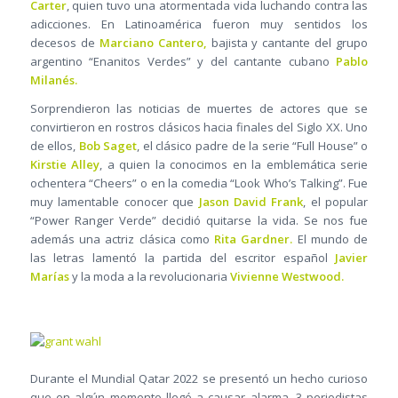
Carter
, quien tuvo una atormentada vida luchando contra las
adicciones. En Latinoamérica fueron muy sentidos los
decesos de
Marciano Cantero,
bajista y cantante del grupo
argentino “Enanitos Verdes” y del cantante cubano
Pablo
Milanés.
Sorprendieron las noticias de muertes de actores que se
convirtieron en rostros clásicos hacia finales del Siglo XX. Uno
de ellos,
Bob Saget
, el clásico padre de la serie “Full House” o
Kirstie Alley
, a quien la conocimos en la emblemática serie
ochentera “Cheers” o en la comedia “Look Who’s Talking”. Fue
muy lamentable conocer que
Jason David Frank
, el popular
“Power Ranger Verde” decidió quitarse la vida. Se nos fue
además una actriz clásica como
Rita Gardner.
El mundo de
las letras lamentó la partida del escritor español
Javier
Marías
y la moda a la revolucionaria
Vivienne Westwood.
Durante el Mundial Qatar 2022 se presentó un hecho curioso
que en algún momento llegó a causar alarma. 3 periodistas