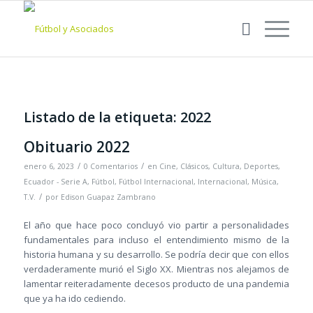
Listado de la etiqueta:
2022
Obituario 2022
/
/
enero 6, 2023
0 Comentarios
en
Cine
,
Clásicos
,
Cultura
,
Deportes
,
Ecuador - Serie A
,
Fútbol
,
Fútbol Internacional
,
Internacional
,
Música
,
/
T.V.
por
Edison Guapaz Zambrano
El año que hace poco concluyó vio partir a personalidades
fundamentales para incluso el entendimiento mismo de la
historia humana y su desarrollo. Se podría decir que con ellos
verdaderamente murió el Siglo XX. Mientras nos alejamos de
lamentar reiteradamente decesos producto de una pandemia
que ya ha ido cediendo.