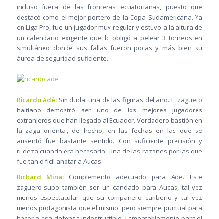
incluso fuera de las fronteras ecuatorianas, puesto que
destacó como el mejor portero de la Copa Sudamericana. Ya
en Liga Pro, fue un jugador muy regular y estuvo a la altura de
un calendario exigente que lo obligó a pelear 3 torneos en
simultáneo donde sus fallas fueron pocas y más bien su
áurea de seguridad suficiente.
Ricardo Adé:
Sin duda, una de las figuras del año. El zaguero
haitiano demostró ser uno de los mejores jugadores
extranjeros que han llegado al Ecuador. Verdadero bastión en
la zaga oriental, de hecho, en las fechas en las que se
ausentó fue bastante sentido. Con suficiente precisión y
rudeza cuando era necesario. Una de las razones por las que
fue tan difícil anotar a Aucas.
Richard Mina:
Complemento adecuado para Adé. Este
zaguero supo también ser un candado para Aucas, tal vez
menos espectacular que su compañero caribeño y tal vez
menos protagonista que el mismo, pero siempre puntual para
hacer a esa defensa indestructible. Lamentablemente para el