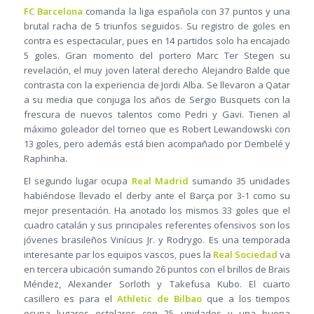
FC Barcelona
comanda la liga española con 37 puntos y una
brutal racha de 5 triunfos seguidos. Su registro de goles en
contra es espectacular, pues en 14 partidos solo ha encajado
5 goles. Gran momento del portero Marc Ter Stegen su
revelación, el muy joven lateral derecho Alejandro Balde que
contrasta con la experiencia de Jordi Alba. Se llevaron a Qatar
a su media que conjuga los años de Sergio Busquets con la
frescura de nuevos talentos como Pedri y Gavi. Tienen al
máximo goleador del torneo que es Robert Lewandowski con
13 goles, pero además está bien acompañado por Dembelé y
Raphinha.
El segundo lugar ocupa
Real Madrid
sumando 35 unidades
habiéndose llevado el derby ante el Barça por 3-1 como su
mejor presentación. Ha anotado los mismos 33 goles que el
cuadro catalán y sus principales referentes ofensivos son los
jóvenes brasileños Vinícius Jr. y Rodrygo. Es una temporada
interesante par los equipos vascos, pues la
Real Sociedad
va
en tercera ubicación sumando 26 puntos con el brillos de Brais
Méndez, Alexander Sorloth y Takefusa Kubo. El cuarto
casillero es para el
Athletic de Bilbao
que a los tiempos
ocupa lugares estelares con 25 unidades y una buena