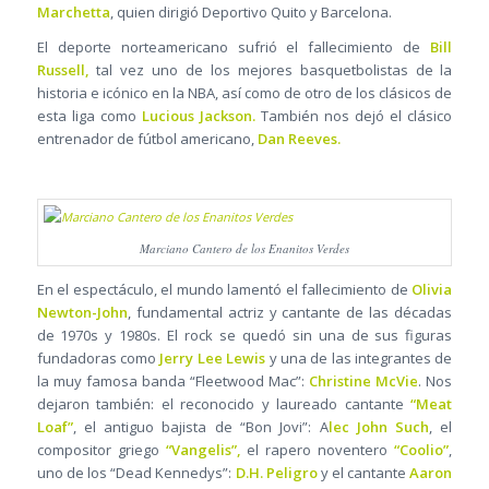
Marchetta
, quien dirigió Deportivo Quito y Barcelona.
El deporte norteamericano sufrió el fallecimiento de
Bill
Russell,
tal vez uno de los mejores basquetbolistas de la
historia e icónico en la NBA, así como de otro de los clásicos de
esta liga como
Lucious Jackson.
También nos dejó el clásico
entrenador de fútbol americano,
Dan Reeves.
Marciano Cantero de los Enanitos Verdes
En el espectáculo, el mundo lamentó el fallecimiento de
Olivia
Newton-John
, fundamental actriz y cantante de las décadas
de 1970s y 1980s. El rock se quedó sin una de sus figuras
fundadoras como
Jerry Lee Lewis
y una de las integrantes de
la muy famosa banda “Fleetwood Mac”:
Christine McVie
. Nos
dejaron también: el reconocido y laureado cantante
“Meat
Loaf”
, el antiguo bajista de “Bon Jovi”: A
lec John Such
, el
compositor griego
“Vangelis”,
el rapero noventero
“Coolio”
,
uno de los “Dead Kennedys”:
D.H. Peligro
y el cantante
Aaron