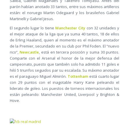
Saliba, Gabriel Magalhães y Takehiro Tomiyasu. Antes del
parón habían anotado 33 tantos, entre sus máximos artilleros
están: el noruego Martin Odegaard y los brasileños Gabriel
Martinelli y Gabriel Jesus.
El segundo lugar lo tiene
Manchester City
con 32 unidades y
el mejor ataque de la liga que ya suma 40 tantos, 18 de ellos
de Erling Haaland, quien al momento es el máximo anotador
de la Premier, secundado en su club por Phil Foden. El “nuevo
rico”,
Newcastle
, está en tercera posición y suma 30 puntos.
Comparte con el Arsenal el honor de la mejor defensa del
campeonato, puesto que también solo ha admitido 11 goles e
hiló 5 triunfos seguidos par su escalada. Su máximo anotador
es el paraguayo Miguel Almirón.
Tottenham
está cuarto lugar
con 29 puntos con el inagotable Harry Kane peleando el
liderato de goleo. Los puestos de torneos internacionales los
están peleando: Manchester United, Liverpool y Brighton &
Hove.