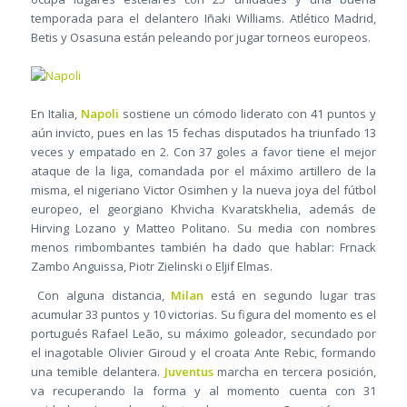
temporada para el delantero Iñaki Williams. Atlético Madrid,
Betis y Osasuna están peleando por jugar torneos europeos.
En Italia,
Napoli
sostiene un cómodo liderato con 41 puntos y
aún invicto, pues en las 15 fechas disputados ha triunfado 13
veces y empatado en 2. Con 37 goles a favor tiene el mejor
ataque de la liga, comandada por el máximo artillero de la
misma, el nigeriano Victor Osimhen y la nueva joya del fútbol
europeo, el georgiano Khvicha Kvaratskhelia, además de
Hirving Lozano y Matteo Politano. Su media con nombres
menos rimbombantes también ha dado que hablar: Frnack
Zambo Anguissa, Piotr Zielinski o Eljif Elmas.
Con alguna distancia,
Milan
está en segundo lugar tras
acumular 33 puntos y 10 victorias. Su figura del momento es el
portugués Rafael Leão, su máximo goleador, secundado por
el inagotable Olivier Giroud y el croata Ante Rebic, formando
una temible delantera.
Juventus
marcha en tercera posición,
va recuperando la forma y al momento cuenta con 31