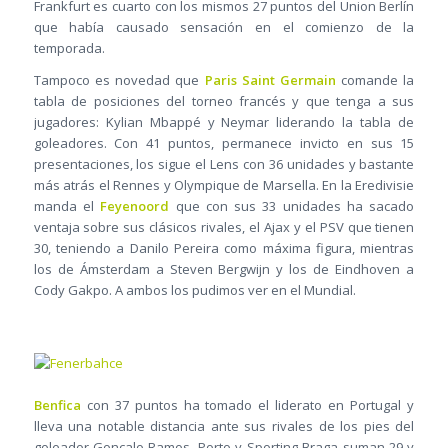
Frankfurt es cuarto con los mismos 27 puntos del Union Berlín
que había causado sensación en el comienzo de la
temporada.
Tampoco es novedad que
Paris Saint Germain
comande la
tabla de posiciones del torneo francés y que tenga a sus
jugadores: Kylian Mbappé y Neymar liderando la tabla de
goleadores. Con 41 puntos, permanece invicto en sus 15
presentaciones, los sigue el Lens con 36 unidades y bastante
más atrás el Rennes y Olympique de Marsella. En la Eredivisie
manda el
Feyenoord
que con sus 33 unidades ha sacado
ventaja sobre sus clásicos rivales, el Ajax y el PSV que tienen
30, teniendo a Danilo Pereira como máxima figura, mientras
los de Ámsterdam a Steven Bergwijn y los de Eindhoven a
Cody Gakpo. A ambos los pudimos ver en el Mundial.
Benfica
con 37 puntos ha tomado el liderato en Portugal y
lleva una notable distancia ante sus rivales de los pies del
goleador Gonçalo Ramos. Porto y Sporting Braga suman 29 y