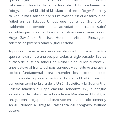
fallecieron durante la cobertura de dicho certamen: el
fotógrafo qatarí Khalid al Misslam, el director Roger Pearce y
tal vez la más sonada por su relevancia en el desarrollo del
fútbol en los Estados Unidos que fue el de Grant Wahl.
Hablando de periodismo, la actividad en Ecuador sufrió
sensibles pérdidas de clásicos del oficio como Tania Tinoco,
Hugo Gavilánez, Francisco Huerta o Alfredo Pinoargote,
además de jóvenes como Miguel Cedeño.
Al principio de esta reseña se señaló que hubo fallecimientos
que se llevaron de una vez por todas al siglo pasado. Ese es
el caso de la Reina Isabel II del Reino Unido, quien durante 70
años estuvo al frente del país europeo y constituyó una actriz
política fundamental para entender los acontecimientos
mundiales de la pasada centuria. Así como Mijaíl Gorbachov,
con quien terminó la era de la Unión Soviética y la Guerra Fría.
Falleció también el Papa emérito Benedicto XVI, la antigua
secretaria de Estado estadounidense Madeleine Albright, el
antiguo ministro japonés Shinzo Abe en un atentado criminal y
en el Ecuador, el antiguo Presidente del Congreso, Wilfrido
Lucero.