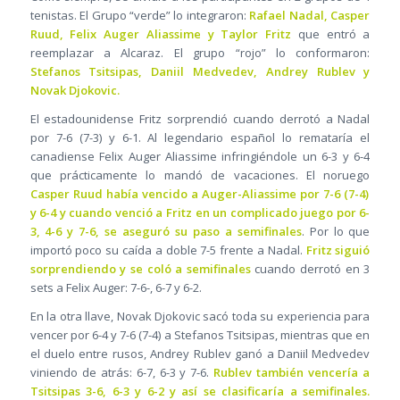
tenistas. El Grupo “verde” lo integraron:
Rafael Nadal, Casper
Ruud, Felix Auger Aliassime y Taylor Fritz
que entró a
reemplazar a Alcaraz. El grupo “rojo” lo conformaron:
Stefanos Tsitsipas, Daniil Medvedev, Andrey Rublev y
Novak Djokovic.
El estadounidense Fritz sorprendió cuando derrotó a Nadal
por 7-6 (7-3) y 6-1. Al legendario español lo remataría el
canadiense Felix Auger Aliassime infringiéndole un 6-3 y 6-4
que prácticamente lo mandó de vacaciones. El noruego
Casper Ruud había vencido a Auger-Aliassime por 7-6 (7-4)
y 6-4 y cuando venció a Fritz en un complicado juego por 6-
3, 4-6 y 7-6, se aseguró su paso a semifinales
. Por lo que
importó poco su caída a doble 7-5 frente a Nadal.
Fritz siguió
sorprendiendo y se coló a semifinales
cuando derrotó en 3
sets a Felix Auger: 7-6-, 6-7 y 6-2.
En la otra llave, Novak Djokovic sacó toda su experiencia para
vencer por 6-4 y 7-6 (7-4) a Stefanos Tsitsipas, mientras que en
el duelo entre rusos, Andrey Rublev ganó a Daniil Medvedev
viniendo de atrás: 6-7, 6-3 y 7-6.
Rublev también vencería a
Tsitsipas 3-6, 6-3 y 6-2 y así se clasificaría a semifinales.