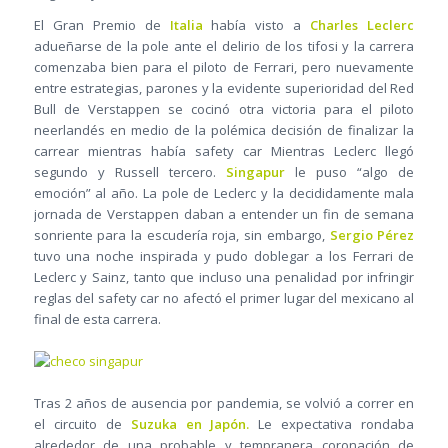
El Gran Premio de
Italia
había visto a
Charles Leclerc
adueñarse de la pole ante el delirio de los tifosi y la carrera
comenzaba bien para el piloto de Ferrari, pero nuevamente
entre estrategias, parones y la evidente superioridad del Red
Bull de Verstappen se cocinó otra victoria para el piloto
neerlandés en medio de la polémica decisión de finalizar la
carrear mientras había safety car Mientras Leclerc llegó
segundo y Russell tercero.
Singapur
le puso “algo de
emoción” al año. La pole de Leclerc y la decididamente mala
jornada de Verstappen daban a entender un fin de semana
sonriente para la escudería roja, sin embargo,
Sergio Pérez
tuvo una noche inspirada y pudo doblegar a los Ferrari de
Leclerc y Sainz, tanto que incluso una penalidad por infringir
reglas del safety car no afectó el primer lugar del mexicano al
final de esta carrera.
Tras 2 años de ausencia por pandemia, se volvió a correr en
el circuito de
Suzuka en Japón.
Le expectativa rondaba
alrededor de una probable y tempranera coronación de