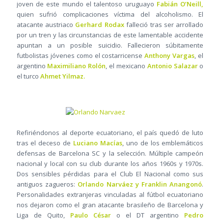
joven de este mundo el talentoso uruguayo
Fabián O’Neill,
quien sufrió complicaciones víctima del alcoholismo. El
atacante austriaco
Gerhard Rodax
falleció tras ser arrollado
por un tren y las circunstancias de este lamentable accidente
apuntan a un posible suicidio. Fallecieron súbitamente
futbolistas jóvenes como el costarricense
Anthony Vargas
, el
argentino
Maximiliano Rolón
, el mexicano
Antonio Salazar
o
el turco
Ahmet Yilmaz.
Refiriéndonos al deporte ecuatoriano, el país quedó de luto
tras el deceso de
Luciano Macías
, uno de los emblemáticos
defensas de Barcelona SC y la selección. Múltiple campeón
nacional y local con su club durante los años 1960s y 1970s.
Dos sensibles pérdidas para el Club El Nacional como sus
antiguos zagueros:
Orlando Narváez y Franklin Anangonó
.
Personalidades extranjeras vinculadas al fútbol ecuatoriano
nos dejaron como el gran atacante brasileño de Barcelona y
Liga de Quito,
Paulo César
o el DT argentino
Pedro