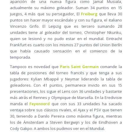
aparición de una nueva figura como Jamal Musiala,
actualmente su máximo goleador. Suman 34 puntos en 15
juegos, 4 más que su perseguidor, El
Freiburg
que lleva 30
puntos sin hacer mayor escándalo y con su figura, el italiano
Vincenzo Grifo. El Leipzig que es tercero sumando 28
unidades tiene al goleador del torneo, Christopher Nkunku,
quien se lesionó y no pudo estar en el mundial. Eintracht
Frankfurt es cuarto con los mismos 27 puntos del Union Berlín
que había causado sensación en el comienzo de la
temporada.
Tampoco es novedad que
Paris Saint Germain
comande la
tabla de posiciones del torneo francés y que tenga a sus
jugadores: Kylian Mbappé y Neymar liderando la tabla de
goleadores. Con 41 puntos, permanece invicto en sus 15
presentaciones, los sigue el Lens con 36 unidades y bastante
más atrás el Rennes y Olympique de Marsella. En la Eredivisie
manda el
Feyenoord
que con sus 33 unidades ha sacado
ventaja sobre sus clásicos rivales, el Ajax y el PSV que tienen
30, teniendo a Danilo Pereira como máxima figura, mientras
los de Ámsterdam a Steven Bergwijn y los de Eindhoven a
Cody Gakpo. A ambos los pudimos ver en el Mundial.