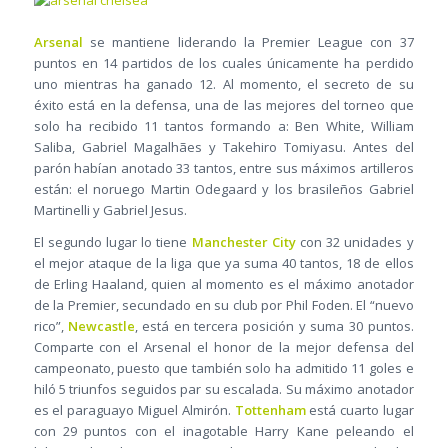
Arsenal
se mantiene liderando la Premier League con 37
puntos en 14 partidos de los cuales únicamente ha perdido
uno mientras ha ganado 12. Al momento, el secreto de su
éxito está en la defensa, una de las mejores del torneo que
solo ha recibido 11 tantos formando a: Ben White, William
Saliba, Gabriel Magalhães y Takehiro Tomiyasu. Antes del
parón habían anotado 33 tantos, entre sus máximos artilleros
están: el noruego Martin Odegaard y los brasileños Gabriel
Martinelli y Gabriel Jesus.
El segundo lugar lo tiene
Manchester City
con 32 unidades y
el mejor ataque de la liga que ya suma 40 tantos, 18 de ellos
de Erling Haaland, quien al momento es el máximo anotador
de la Premier, secundado en su club por Phil Foden. El “nuevo
rico”,
Newcastle
, está en tercera posición y suma 30 puntos.
Comparte con el Arsenal el honor de la mejor defensa del
campeonato, puesto que también solo ha admitido 11 goles e
hiló 5 triunfos seguidos par su escalada. Su máximo anotador
es el paraguayo Miguel Almirón.
Tottenham
está cuarto lugar
con 29 puntos con el inagotable Harry Kane peleando el