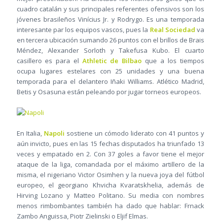
cuadro catalán y sus principales referentes ofensivos son los
jóvenes brasileños Vinícius Jr. y Rodrygo. Es una temporada
interesante par los equipos vascos, pues la
Real Sociedad
va
en tercera ubicación sumando 26 puntos con el brillos de Brais
Méndez, Alexander Sorloth y Takefusa Kubo. El cuarto
casillero es para el
Athletic de Bilbao
que a los tiempos
ocupa lugares estelares con 25 unidades y una buena
temporada para el delantero Iñaki Williams. Atlético Madrid,
Betis y Osasuna están peleando por jugar torneos europeos.
En Italia,
Napoli
sostiene un cómodo liderato con 41 puntos y
aún invicto, pues en las 15 fechas disputados ha triunfado 13
veces y empatado en 2. Con 37 goles a favor tiene el mejor
ataque de la liga, comandada por el máximo artillero de la
misma, el nigeriano Victor Osimhen y la nueva joya del fútbol
europeo, el georgiano Khvicha Kvaratskhelia, además de
Hirving Lozano y Matteo Politano. Su media con nombres
menos rimbombantes también ha dado que hablar: Frnack
Zambo Anguissa, Piotr Zielinski o Eljif Elmas.