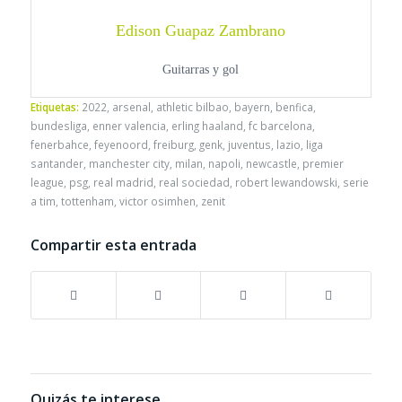
Edison Guapaz Zambrano
Guitarras y gol
Etiquetas:
2022
,
arsenal
,
athletic bilbao
,
bayern
,
benfica
,
bundesliga
,
enner valencia
,
erling haaland
,
fc barcelona
,
fenerbahce
,
feyenoord
,
freiburg
,
genk
,
juventus
,
lazio
,
liga
santander
,
manchester city
,
milan
,
napoli
,
newcastle
,
premier
league
,
psg
,
real madrid
,
real sociedad
,
robert lewandowski
,
serie
a tim
,
tottenham
,
victor osimhen
,
zenit
Compartir esta entrada
Quizás te interese