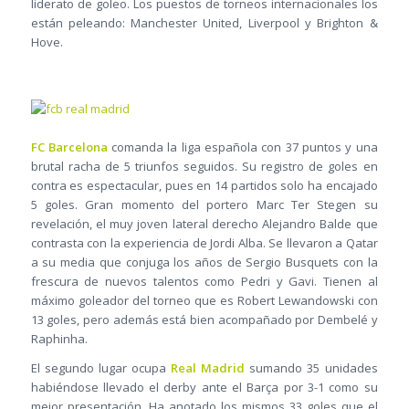
liderato de goleo. Los puestos de torneos internacionales los
están peleando: Manchester United, Liverpool y Brighton &
Hove.
FC Barcelona
comanda la liga española con 37 puntos y una
brutal racha de 5 triunfos seguidos. Su registro de goles en
contra es espectacular, pues en 14 partidos solo ha encajado
5 goles. Gran momento del portero Marc Ter Stegen su
revelación, el muy joven lateral derecho Alejandro Balde que
contrasta con la experiencia de Jordi Alba. Se llevaron a Qatar
a su media que conjuga los años de Sergio Busquets con la
frescura de nuevos talentos como Pedri y Gavi. Tienen al
máximo goleador del torneo que es Robert Lewandowski con
13 goles, pero además está bien acompañado por Dembelé y
Raphinha.
El segundo lugar ocupa
Real Madrid
sumando 35 unidades
habiéndose llevado el derby ante el Barça por 3-1 como su
mejor presentación. Ha anotado los mismos 33 goles que el