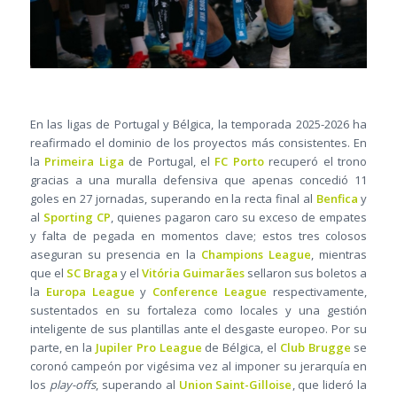
En las ligas de Portugal y Bélgica, la temporada 2025-2026 ha
reafirmado el dominio de los proyectos más consistentes. En
la
Primeira Liga
de Portugal, el
FC Porto
recuperó el trono
gracias a una muralla defensiva que apenas concedió 11
goles en 27 jornadas, superando en la recta final al
Benfica
y
al
Sporting CP
, quienes pagaron caro su exceso de empates
y falta de pegada en momentos clave; estos tres colosos
aseguran su presencia en la
Champions League
, mientras
que el
SC Braga
y el
Vitória Guimarães
sellaron sus boletos a
la
Europa League
y
Conference League
respectivamente,
sustentados en su fortaleza como locales y una gestión
inteligente de sus plantillas ante el desgaste europeo. Por su
parte, en la
Jupiler Pro League
de Bélgica, el
Club Brugge
se
coronó campeón por vigésima vez al imponer su jerarquía en
los
play-offs
, superando al
Union Saint-Gilloise
, que lideró la