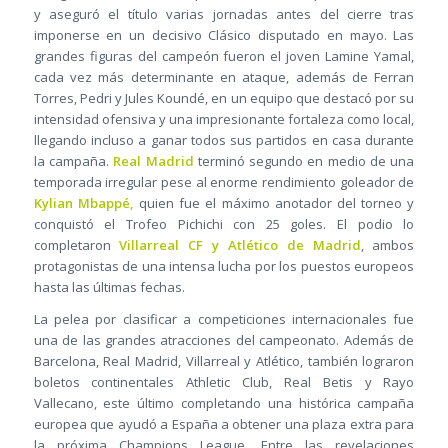
y aseguró el título varias jornadas antes del cierre tras
imponerse en un decisivo Clásico disputado en mayo. Las
grandes figuras del campeón fueron el joven Lamine Yamal,
cada vez más determinante en ataque, además de Ferran
Torres, Pedri y Jules Koundé, en un equipo que destacó por su
intensidad ofensiva y una impresionante fortaleza como local,
llegando incluso a ganar todos sus partidos en casa durante
la campaña.
Real Madrid
terminó segundo en medio de una
temporada irregular pese al enorme rendimiento goleador de
Kylian Mbappé,
quien fue el máximo anotador del torneo y
conquistó el Trofeo Pichichi con 25 goles. El podio lo
completaron
Villarreal CF y Atlético de Madrid
, ambos
protagonistas de una intensa lucha por los puestos europeos
hasta las últimas fechas.
La pelea por clasificar a competiciones internacionales fue
una de las grandes atracciones del campeonato. Además de
Barcelona, Real Madrid, Villarreal y Atlético, también lograron
boletos continentales Athletic Club, Real Betis y Rayo
Vallecano, este último completando una histórica campaña
europea que ayudó a España a obtener una plaza extra para
la próxima Champions League. Entre las revelaciones