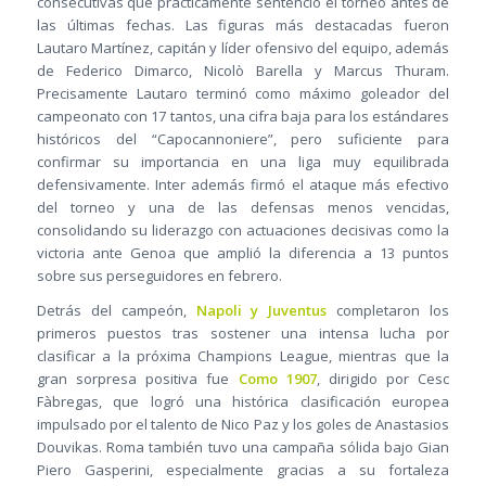
consecutivas que prácticamente sentenció el torneo antes de
las últimas fechas. Las figuras más destacadas fueron
Lautaro Martínez, capitán y líder ofensivo del equipo, además
de Federico Dimarco, Nicolò Barella y Marcus Thuram.
Precisamente Lautaro terminó como máximo goleador del
campeonato con 17 tantos, una cifra baja para los estándares
históricos del “Capocannoniere”, pero suficiente para
confirmar su importancia en una liga muy equilibrada
defensivamente. Inter además firmó el ataque más efectivo
del torneo y una de las defensas menos vencidas,
consolidando su liderazgo con actuaciones decisivas como la
victoria ante Genoa que amplió la diferencia a 13 puntos
sobre sus perseguidores en febrero.
Detrás del campeón,
Napoli y Juventus
completaron los
primeros puestos tras sostener una intensa lucha por
clasificar a la próxima Champions League, mientras que la
gran sorpresa positiva fue
Como 1907
, dirigido por Cesc
Fàbregas, que logró una histórica clasificación europea
impulsado por el talento de Nico Paz y los goles de Anastasios
Douvikas. Roma también tuvo una campaña sólida bajo Gian
Piero Gasperini, especialmente gracias a su fortaleza