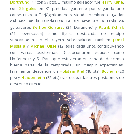
Dortmund
(4.º con 57 pts). El máximo goleador fue
Harry Kane
,
con
26 goles
en 31 partidos, ganando por segundo año
consecutivo la Torjägerkanone y siendo nombrado Jugador
del Año en la Bundesliga. Le siguieron en la tabla de
goleadores
Serhou Guirassy
(21, Dortmund) y
Patrik Schick
(21, Leverkusen) como figura destacada del equipo
subcampeón. En el Bayern sobresalieron también
Jamal
Musiala
y
Michael Olise
(12 goles cada uno), contribuyendo
con varias asistencias. Decepcionaron equipos como
Hoffenheim y St. Pauli que estuvieron en zona de descenso
buena parte de la temporada, sin cumplir expectativas.
Finalmente, descendieron
Holstein Kiel
(18 pts),
Bochum
(20
pts) y
Heidenheim
(22 pts) tras ocupar las tres posiciones de
descenso directo.