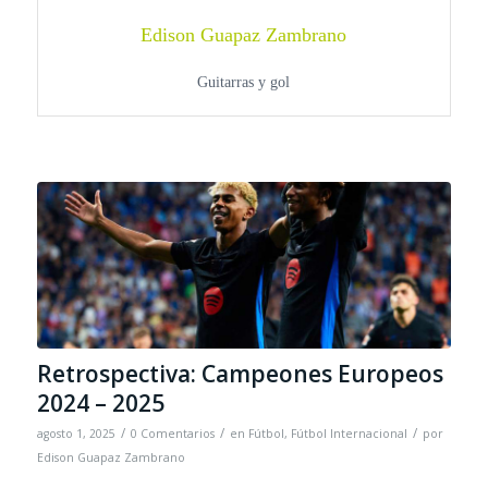
Edison Guapaz Zambrano
Guitarras y gol
Retrospectiva: Campeones Europeos
2024 – 2025
/
/
/
agosto 1, 2025
0 Comentarios
en
Fútbol
,
Fútbol Internacional
por
Edison Guapaz Zambrano