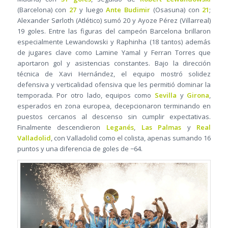
(Barcelona) con
27
y luego
Ante Budimir
(Osasuna) con
21
;
Alexander Sørloth (Atlético) sumó 20 y Ayoze Pérez (Villarreal)
19 goles. Entre las figuras del campeón Barcelona brillaron
especialmente Lewandowski y Raphinha (18 tantos) además
de jugares clave como Lamine Yamal y Ferran Torres que
aportaron gol y asistencias constantes. Bajo la dirección
técnica de Xavi Hernández, el equipo mostró solidez
defensiva y verticalidad ofensiva que les permitió dominar la
temporada. Por otro lado, equipos como
Sevilla
y
Girona
,
esperados en zona europea, decepcionaron terminando en
puestos cercanos al descenso sin cumplir expectativas.
Finalmente descendieron
Leganés
,
Las Palmas
y
Real
Valladolid
, con Valladolid como el colista, apenas sumando 16
puntos y una diferencia de goles de −64.