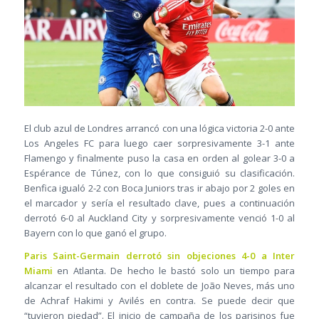
El club azul de Londres arrancó con una lógica victoria 2-0 ante
Los Angeles FC para luego caer sorpresivamente 3-1 ante
Flamengo y finalmente puso la casa en orden al golear 3-0 a
Espérance de Túnez, con lo que consiguió su clasificación.
Benfica igualó 2-2 con Boca Juniors tras ir abajo por 2 goles en
el marcador y sería el resultado clave, pues a continuación
derrotó 6-0 al Auckland City y sorpresivamente venció 1-0 al
Bayern con lo que ganó el grupo.
Paris Saint-Germain derrotó sin objeciones 4-0 a Inter
Miami
en Atlanta. De hecho le bastó solo un tiempo para
alcanzar el resultado con el doblete de João Neves, más uno
de Achraf Hakimi y Avilés en contra. Se puede decir que
“tuvieron piedad”. El inicio de campaña de los parisinos fue