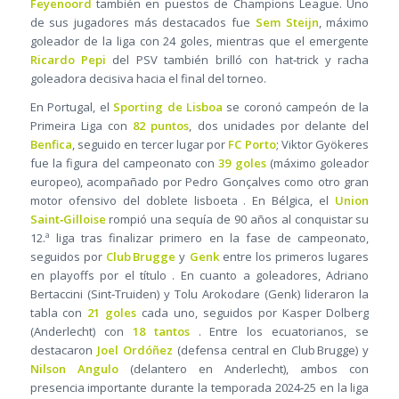
Feyenoord
también en puestos de Champions League. Uno
de sus jugadores más destacados fue
Sem Steijn
, máximo
goleador de la liga con 24 goles, mientras que el emergente
Ricardo Pepi
del PSV también brilló con hat‑trick y racha
goleadora decisiva hacia el final del torneo.
En Portugal, el
Sporting de Lisboa
se coronó campeón de la
Primeira Liga con
82 puntos
, dos unidades por delante del
Benfica
, seguido en tercer lugar por
FC Porto
; Viktor Gyökeres
fue la figura del campeonato con
39 goles
(máximo goleador
europeo), acompañado por Pedro Gonçalves como otro gran
motor ofensivo del doblete lisboeta . En Bélgica, el
Union
Saint‑Gilloise
rompió una sequía de 90 años al conquistar su
12.ª liga tras finalizar primero en la fase de campeonato,
seguidos por
Club Brugge
y
Genk
entre los primeros lugares
en playoffs por el título . En cuanto a goleadores, Adriano
Bertaccini (Sint‑Truiden) y Tolu Arokodare (Genk) lideraron la
tabla con
21 goles
cada uno, seguidos por Kasper Dolberg
(Anderlecht) con
18 tantos
. Entre los ecuatorianos, se
destacaron
Joel Ordóñez
(defensa central en Club Brugge) y
Nilson Angulo
(delantero en Anderlecht), ambos con
presencia importante durante la temporada 2024‑25 en la liga