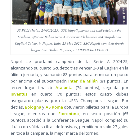
NAPOLI (Italy), 24/05/2025.- SSC Napoli players and staff celebrate the
Scudetto, after the Italian Serie A soccer match between SSC Napoli and
Cagliari Calcio, in Naples, Italy, 23 May 2025. SSC Napoli won their fourth
league title. (Italia, Nápoles) EFE/EPA/CIRO FUSCO
Napoli se proclamó campeón de la Serie A 2024‑25,
alcanzando su cuarto Scudetto tras vencer 2‑0 al Cagliari en la
última jornada, y sumando 82 puntos para terminar un punto
por encima del subcampeón
Inter de Milán
(81 puntos). En
tercer lugar finalizó
Atalanta
(74 puntos), seguida por
Juventus
en cuarto (70 puntos); estos cuatro clubes
aseguraron plazas para la UEFA Champions League. Por
detrás,
Bologna
y
AS Roma
obtuvieron billetes para la Europa
League, mientras que
Fiorentina
, en sexta posición (65
puntos), accedió a la Conference League. Napoli completó su
título con sólidas cifras defensivas, permitiendo solo 27 goles
en toda la campaña, la mejor marca del torneo.