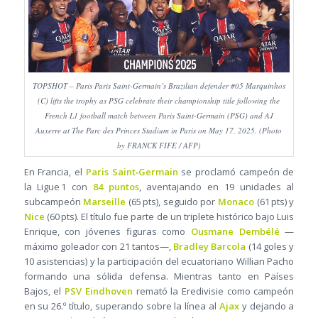
TOPSHOT – Paris Paris Saint-Germain’s Brazilian defender #05 Marquinhos
(C) lifts the trophy as PSG celebrate their championship title following the
French L1 football match between Paris Saint-Germain (PSG) and AJ
Auxerre at The Parc des Princes Stadium in Paris on May 17, 2025. (Photo
by FRANCK FIFE / AFP)
En Francia, el
Paris Saint‑Germain
se proclamó campeón de
la Ligue 1 con
84 puntos
, aventajando en 19 unidades al
subcampeón
Marseille
(65 pts), seguido por
Monaco
(61 pts) y
Nice
(60 pts). El título fue parte de un triplete histórico bajo Luis
Enrique, con jóvenes figuras como
Ousmane Dembélé
—
máximo goleador con 21 tantos—,
Bradley Barcola
(14 goles y
10 asistencias) y la participación del ecuatoriano Willian Pacho
formando una sólida defensa. Mientras tanto en Países
Bajos, el
PSV Eindhoven
remató la Eredivisie como campeón
en su 26.º título, superando sobre la línea al
Ajax
y dejando a