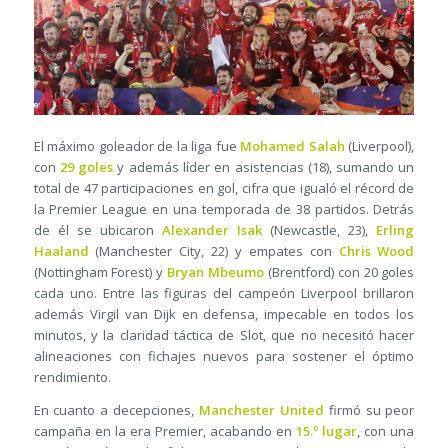
El máximo goleador de la liga fue
Mohamed Salah
(Liverpool),
con
29 goles
y además líder en asistencias (18), sumando un
total de 47 participaciones en gol, cifra que igualó el récord de
la Premier League en una temporada de 38 partidos. Detrás
de él se ubicaron
Alexander Isak
(Newcastle, 23),
Erling
Haaland
(Manchester City, 22) y empates con
Chris Wood
(Nottingham Forest) y
Bryan Mbeumo
(Brentford) con 20 goles
cada uno. Entre las figuras del campeón Liverpool brillaron
además Virgil van Dijk en defensa, impecable en todos los
minutos, y la claridad táctica de Slot, que no necesitó hacer
alineaciones con fichajes nuevos para sostener el óptimo
rendimiento.
En cuanto a decepciones,
Manchester United
firmó su peor
campaña en la era Premier, acabando en
15.º lugar
, con una