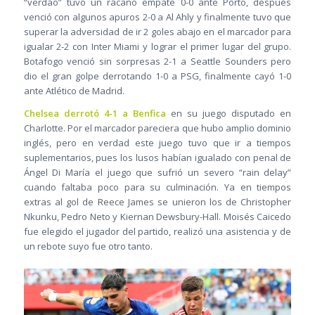
“verdão” tuvo un rácano empate 0-0 ante Porto, después
venció con algunos apuros 2-0 a Al Ahly y finalmente tuvo que
superar la adversidad de ir 2 goles abajo en el marcador para
igualar 2-2 con Inter Miami y lograr el primer lugar del grupo.
Botafogo venció sin sorpresas 2-1 a Seattle Sounders pero
dio el gran golpe derrotando 1-0 a PSG, finalmente cayó 1-0
ante Atlético de Madrid.
Chelsea derrotó 4-1 a Benfica
en su juego disputado en
Charlotte. Por el marcador pareciera que hubo amplio dominio
inglés, pero en verdad este juego tuvo que ir a tiempos
suplementarios, pues los lusos habían igualado con penal de
Ángel Di María el juego que sufrió un severo “rain delay”
cuando faltaba poco para su culminación. Ya en tiempos
extras al gol de Reece James se unieron los de Christopher
Nkunku, Pedro Neto y Kiernan Dewsbury-Hall. Moisés Caicedo
fue elegido el jugador del partido, realizó una asistencia y de
un rebote suyo fue otro tanto.