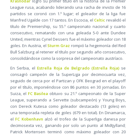
Krasnodar
logró su primer título en la historia de la Premier
League rusa, acabando liderando una racha de invicto de 16
partidos se coronó con 1.º lugar; el goleador de la liga fue
Manfred Ugalde con 17 tantos. En Escocia, el
Celtic
revalidó el
título de Premiership, su 55.º campeonato nacional y cuarto
consecutivo, rematando con una goleada 5‑0 ante Dundee
United, mientras Cyriel Dessers fue el máximo goleador con 18
goles. En Austria, el
Sturm Graz
rompió la hegemonía del Red
Bull Salzburg al retener el título por segundo año consecutivo,
consolidándose como la sorpresa del campeonato austríaco.
En Serbia, el
Estrella Roja de Belgrado (Estrella Roja)
se
consagró campeón de la SuperLiga por decimocuarta vez,
seguido de cerca por el Partizan y OFK Beograd en el playoff
por el título, imponiéndose con 86 puntos en 30 jornadas. En
Suiza, el
FC Basilea
obtuvo su 21.º campeonato de la Super
League, superando a Servette (subcampeón) y Young Boys,
con Dereck Kutesa como goleador destacado (13 goles) en
una temporada repleta de goles (679 en total). En Dinamarca,
el
FC Kobenhavn
alzó el trofeo de la Superliga danesa por
decimosexta vez, ganando por solo un punto al Midtjylland;
Patrick Mortensen terminó como máximo goleador con 20