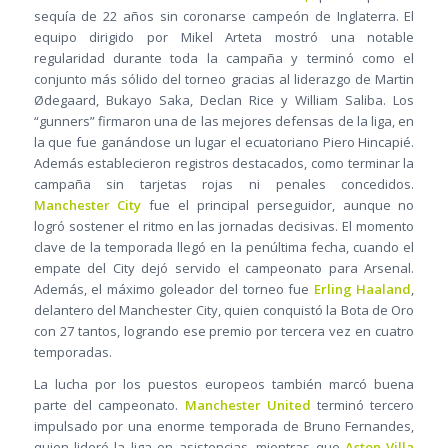
sequía de 22 años sin coronarse campeón de Inglaterra. El
equipo dirigido por Mikel Arteta mostró una notable
regularidad durante toda la campaña y terminó como el
conjunto más sólido del torneo gracias al liderazgo de Martin
Ødegaard, Bukayo Saka, Declan Rice y William Saliba. Los
“gunners” firmaron una de las mejores defensas de la liga, en
la que fue ganándose un lugar el ecuatoriano Piero Hincapié.
Además establecieron registros destacados, como terminar la
campaña sin tarjetas rojas ni penales concedidos.
Manchester City
fue el principal perseguidor, aunque no
logró sostener el ritmo en las jornadas decisivas. El momento
clave de la temporada llegó en la penúltima fecha, cuando el
empate del City dejó servido el campeonato para Arsenal.
Además, el máximo goleador del torneo fue
Erling Haaland
,
delantero del Manchester City, quien conquistó la Bota de Oro
con 27 tantos, logrando ese premio por tercera vez en cuatro
temporadas.
La lucha por los puestos europeos también marcó buena
parte del campeonato.
Manchester United
terminó tercero
impulsado por una enorme temporada de Bruno Fernandes,
quien lideró la liga en asistencias, mientras que
Aston Villa