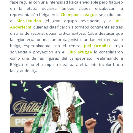
fase regular con una intensidad física envidiable pero flaqueó
en la etapa decisiva; ambos clubes encabezan la
representación belga en la
Champions League
, seguidos por
el
Sint-Truiden
(el gran equipo revelación) y el
RSC
Anderlecht
, quienes clasificaron a torneos continentales tras
un año de reconstrucción táctica exitosa. Cabe destacar que
la legión ecuatoriana fue protagonista fundamental en suelo
belga, especialmente con el central
Joel Ordóñez
, cuya
solvencia y proyección en el
Club Brugge
lo consolidaron
como una de las figuras del campeonato, reafirmando a
Bélgica como el trampolín ideal para el talento tricolor hacia
las grandes ligas.