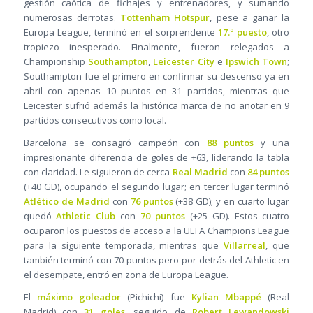
gestión caótica de fichajes y entrenadores, y sumando
numerosas derrotas.
Tottenham Hotspur
, pese a ganar la
Europa League, terminó en el sorprendente
17.º puesto
, otro
tropiezo inesperado. Finalmente, fueron relegados a
Championship
Southampton
,
Leicester City
e
Ipswich Town
;
Southampton fue el primero en confirmar su descenso ya en
abril con apenas 10 puntos en 31 partidos, mientras que
Leicester sufrió además la histórica marca de no anotar en 9
partidos consecutivos como local.
Barcelona se consagró campeón con
88 puntos
y una
impresionante diferencia de goles de +63, liderando la tabla
con claridad. Le siguieron de cerca
Real Madrid
con
84 puntos
(+40 GD), ocupando el segundo lugar; en tercer lugar terminó
Atlético de Madrid
con
76 puntos
(+38 GD); y en cuarto lugar
quedó
Athletic Club
con
70 puntos
(+25 GD). Estos cuatro
ocuparon los puestos de acceso a la UEFA Champions League
para la siguiente temporada, mientras que
Villarreal
, que
también terminó con 70 puntos pero por detrás del Athletic en
el desempate, entró en zona de Europa League.
El
máximo goleador
(Pichichi) fue
Kylian Mbappé
(Real
Madrid) con
31 goles
, seguido de
Robert Lewandowski