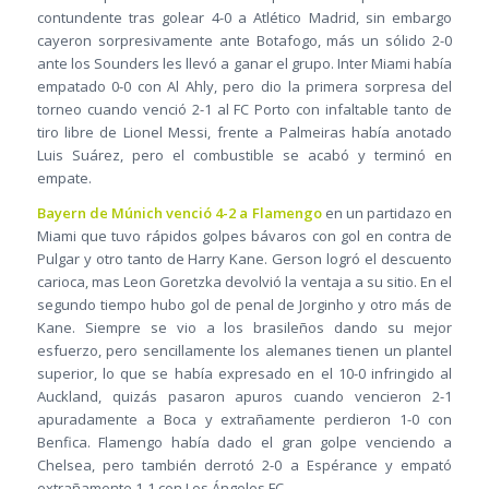
contundente tras golear 4-0 a Atlético Madrid, sin embargo
cayeron sorpresivamente ante Botafogo, más un sólido 2-0
ante los Sounders les llevó a ganar el grupo. Inter Miami había
empatado 0-0 con Al Ahly, pero dio la primera sorpresa del
torneo cuando venció 2-1 al FC Porto con infaltable tanto de
tiro libre de Lionel Messi, frente a Palmeiras había anotado
Luis Suárez, pero el combustible se acabó y terminó en
empate.
Bayern de Múnich venció 4-2 a Flamengo
en un partidazo en
Miami que tuvo rápidos golpes bávaros con gol en contra de
Pulgar y otro tanto de Harry Kane. Gerson logró el descuento
carioca, mas Leon Goretzka devolvió la ventaja a su sitio. En el
segundo tiempo hubo gol de penal de Jorginho y otro más de
Kane. Siempre se vio a los brasileños dando su mejor
esfuerzo, pero sencillamente los alemanes tienen un plantel
superior, lo que se había expresado en el 10-0 infringido al
Auckland, quizás pasaron apuros cuando vencieron 2-1
apuradamente a Boca y extrañamente perdieron 1-0 con
Benfica. Flamengo había dado el gran golpe venciendo a
Chelsea, pero también derrotó 2-0 a Espérance y empató
extrañamente 1-1 con Los Ángeles FC.