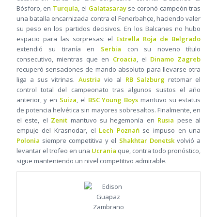
Bósforo, en
Turquía
, el
Galatasaray
se coronó campeón tras
una batalla encarnizada contra el Fenerbahçe, haciendo valer
su peso en los partidos decisivos. En los Balcanes no hubo
espacio para las sorpresas: el
Estrella Roja de Belgrado
extendió su tiranía en
Serbia
con su noveno título
consecutivo, mientras que en
Croacia
, el
Dinamo Zagreb
recuperó sensaciones de mando absoluto para llevarse otra
liga a sus vitrinas.
Austria
vio al
RB Salzburg
retomar el
control total del campeonato tras algunos sustos el año
anterior, y en
Suiza
, el
BSC Young Boys
mantuvo su estatus
de potencia helvética sin mayores sobresaltos. Finalmente, en
el este, el
Zenit
mantuvo su hegemonía en
Rusia
pese al
empuje del Krasnodar, el
Lech Poznań
se impuso en una
Polonia
siempre competitiva y el
Shakhtar Donetsk
volvió a
levantar el trofeo en una
Ucrania
que, contra todo pronóstico,
sigue manteniendo un nivel competitivo admirable.