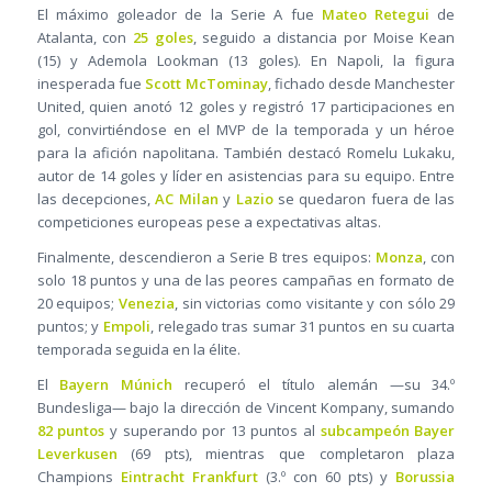
El máximo goleador de la Serie A fue
Mateo Retegui
de
Atalanta, con
25 goles
, seguido a distancia por Moise Kean
(15) y Ademola Lookman (13 goles). En Napoli, la figura
inesperada fue
Scott McTominay
, fichado desde Manchester
United, quien anotó 12 goles y registró 17 participaciones en
gol, convirtiéndose en el MVP de la temporada y un héroe
para la afición napolitana. También destacó Romelu Lukaku,
autor de 14 goles y líder en asistencias para su equipo. Entre
las decepciones,
AC Milan
y
Lazio
se quedaron fuera de las
competiciones europeas pese a expectativas altas.
Finalmente, descendieron a Serie B tres equipos:
Monza
, con
solo 18 puntos y una de las peores campañas en formato de
20 equipos;
Venezia
, sin victorias como visitante y con sólo 29
puntos; y
Empoli
, relegado tras sumar 31 puntos en su cuarta
temporada seguida en la élite.
El
Bayern Múnich
recuperó el título alemán —su 34.º
Bundesliga— bajo la dirección de Vincent Kompany, sumando
82 puntos
y superando por 13 puntos al
subcampeón Bayer
Leverkusen
(69 pts), mientras que completaron plaza
Champions
Eintracht Frankfurt
(3.º con 60 pts) y
Borussia