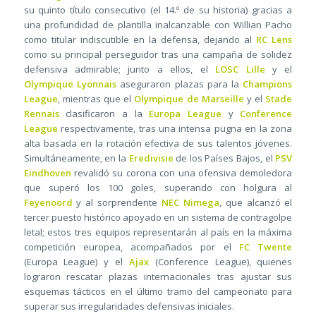
su quinto título consecutivo (el 14.º de su historia) gracias a
una profundidad de plantilla inalcanzable con Willian Pacho
como titular indiscutible en la defensa, dejando al
RC Lens
como su principal perseguidor tras una campaña de solidez
defensiva admirable; junto a ellos, el
LOSC Lille
y el
Olympique Lyonnais
aseguraron plazas para la
Champions
League
, mientras que el
Olympique de Marseille
y el
Stade
Rennais
clasificaron a la
Europa League
y
Conference
League
respectivamente, tras una intensa pugna en la zona
alta basada en la rotación efectiva de sus talentos jóvenes.
Simultáneamente, en la
Eredivisie
de los Países Bajos, el
PSV
Eindhoven
revalidó su corona con una ofensiva demoledora
que superó los 100 goles, superando con holgura al
Feyenoord
y al sorprendente
NEC Nimega
, que alcanzó el
tercer puesto histórico apoyado en un sistema de contragolpe
letal; estos tres equipos representarán al país en la máxima
competición europea, acompañados por el
FC Twente
(Europa League) y el
Ajax
(Conference League), quienes
lograron rescatar plazas internacionales tras ajustar sus
esquemas tácticos en el último tramo del campeonato para
superar sus irregularidades defensivas iniciales.