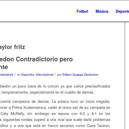
Fútbol
Música
Deport
aylor fritz
don Contradictorio pero
nte
/
/
mentarios
en
Deportes
,
Internacional
por
Edison Guapaz Zambrano
bledon un poco fuera de lo común ya que varios preclasificados
s tempranamente, especialmente en el cuadro de damas.
coronó campeona de damas. La polaca tuvo un inicio irregular,
ncer a Polina Kudermetova, cedió el único set de su campaña en
e Caty McNally, sin embargo se repuso con 6-2 y 6-1 en los
as siguientes rondas superó a una rival que suele darle problemas
ollins y a una que está en franco ascenso como Clara Tauson,