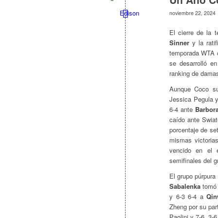
noviembre 22, 2024
El cierre de la
Sinner
y la ratif
temporada WTA c
se desarrolló en
ranking de dama
Aunque Coco suf
Jessica Pegula y
6-4 ante
Barbora
caído ante Swiat
porcentaje de se
mismas victorias
vencido en el 
semifinales del g
El grupo púrpura 
Sabalenka
tomó e
y 6-3 6-4 a
Qin
Zheng por su part
Paolini y 7-6, 3-6