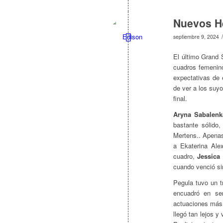
Nuevos H
/
septiembre 9, 2024
El último Grand 
cuadros femenino
expectativas de 
de ver a los suyo
final.
Aryna Sabalenk
bastante sólido,
Mertens.. Apenas
a Ekaterina Alex
cuadro,
Jessica
cuando venció si
Pegula tuvo un t
encuadró en se
actuaciones más 
llegó tan lejos 