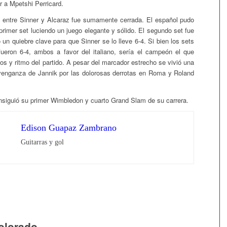
r a Mpetshi Perricard.
l entre Sinner y Alcaraz fue sumamente cerrada. El español pudo
primer set luciendo un juego elegante y sólido. El segundo set fue
 un quiebre clave para que Sinner se lo lleve 6-4. Si bien los sets
fueron 6-4, ambos a favor del italiano, sería el campeón el que
pos y ritmo del partido. A pesar del marcador estrecho se vivió una
y venganza de Jannik por las dolorosas derrotas en Roma y Roland
nsiguió su primer Wimbledon y cuarto Grand Slam de su carrera.
Edison Guapaz Zambrano
Guitarras y gol
olorado