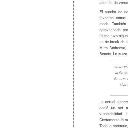
además de vencer
El cuadro de da
favoritas como:
ronda. También 
aprovechada po
última tuvo algun
un tie break de 
Mirra Andreeva, 
Bencic. La suiza 
Winner US 
at the en
the 2025 
Club i
La actual númer
cedió un set a
vulnerabilidad.
Ciertamente la s
Todo lo contrari