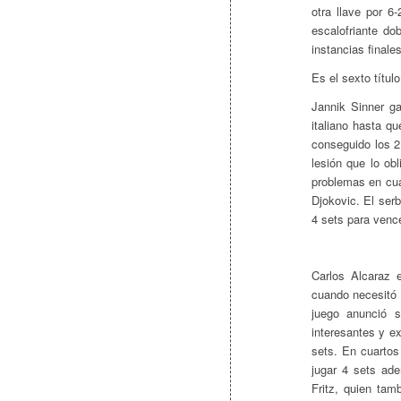
otra llave por 6
escalofriante d
instancias final
Es el sexto títu
Jannik Sinner ga
italiano hasta q
conseguido los 2 
lesión que lo ob
problemas en cua
Djokovic. El ser
4 sets para venc
Carlos Alcaraz 
cuando necesitó 
juego anunció s
interesantes y ex
sets. En cuartos
jugar 4 sets ad
Fritz, quien ta