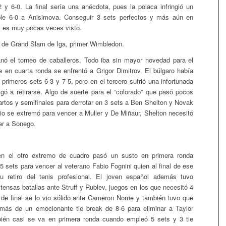
-2 y 6-0. La final sería una anécdota, pues la polaca infringió un
oble 6-0 a Anisimova. Conseguir 3 sets perfectos y más aún en
es es muy pocas veces visto.
lo de Grand Slam de Iga, primer Wimbledon.
nó el torneo de caballeros. Todo iba sin mayor novedad para el
ue en cuarta ronda se enfrentó a Grigor Dimitrov. El búlgaro había
primeros sets 6-3 y 7-5, pero en el tercero sufrió una infortunada
ligó a retirarse. Algo de suerte para el “colorado” que pasó pocos
rtos y semifinales para derrotar en 3 sets a Ben Shelton y Novak
bio se extremó para vencer a Muller y De Miñaur, Shelton necesitó
er a Sonego.
en el otro extremo de cuadro pasó un susto en primera ronda
5 sets para vencer al veterano Fabio Fognini quien al final de ese
u retiro del tenis profesional. El joven español además tuvo
tensas batallas ante Struff y Rublev, juegos en los que necesitó 4
 de final se lo vio sólido ante Cameron Norrie y también tuvo que
emás de un emocionante tie break de 8-6 para eliminar a Taylor
mbién casi se va en primera ronda cuando empleó 5 sets y 3 tie