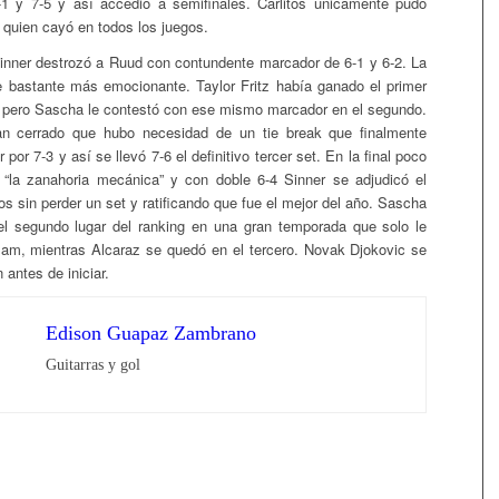
-1 y 7-5 y así accedió a semifinales. Carlitos únicamente pudo
 quien cayó en todos los juegos.
inner destrozó a Ruud con contundente marcador de 6-1 y 6-2. La
ue bastante más emocionante. Taylor Fritz había ganado el primer
, pero Sascha le contestó con ese mismo marcador en el segundo.
tan cerrado que hubo necesidad de un tie break que finalmente
 por 7-3 y así se llevó 7-6 el definitivo tercer set. En la final poco
 “la zanahoria mecánica” y con doble 6-4 Sinner se adjudicó el
s sin perder un set y ratificando que fue el mejor del año. Sascha
el segundo lugar del ranking en una gran temporada que solo le
lam, mientras Alcaraz se quedó en el tercero. Novak Djokovic se
 antes de iniciar.
Edison Guapaz Zambrano
Guitarras y gol