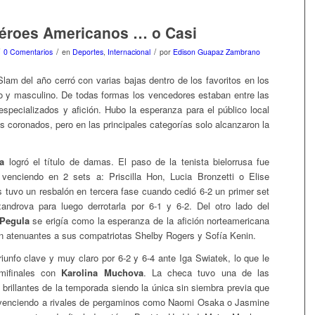
éroes Americanos … o Casi
/
/
0 Comentarios
en
Deportes
,
Internacional
por
Edison Guapaz Zambrano
Slam del año cerró con varias bajas dentro de los favoritos en los
 y masculino. De todas formas los vencedores estaban entre las
especializados y afición. Hubo la esperanza para el público local
s coronados, pero en las principales categorías solo alcanzaron la
a
logró el título de damas. El paso de la tenista bielorrusa fue
 venciendo en 2 sets a: Priscilla Hon, Lucia Bronzetti o Elise
 tuvo un resbalón en tercera fase cuando cedió 6-2 un primer set
androva para luego derrotarla por 6-1 y 6-2. Del otro lado del
 Pegula
se erigía como la esperanza de la afición norteamericana
n atenuantes a sus compatriotas Shelby Rogers y Sofía Kenin.
riunfo clave y muy claro por 6-2 y 6-4 ante Iga Swiatek, lo que le
mifinales con
Karolina Muchova
. La checa tuvo una de las
brillantes de la temporada siendo la única sin siembra previa que
y venciendo a rivales de pergaminos como Naomi Osaka o Jasmine