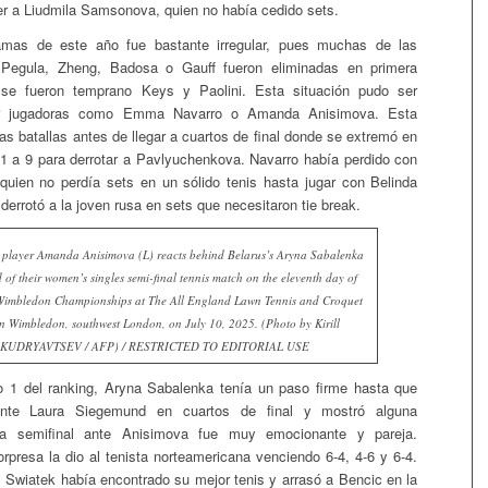
 a Liudmila Samsonova, quien no había cedido sets.
mas de este año fue bastante irregular, pues muchas de las
 Pegula, Zheng, Badosa o Gauff fueron eliminadas en primera
se fueron temprano Keys y Paolini. Esta situación pudo ser
r jugadoras como Emma Navarro o Amanda Anisimova. Esta
as batallas antes de llegar a cuartos de final donde se extremó en
11 a 9 para derrotar a Pavlyuchenkova. Navarro había perdido con
quien no perdía sets en un sólido tenis hasta jugar con Belinda
derrotó a la joven rusa en sets que necesitaron tie break.
player Amanda Anisimova (L) reacts behind Belarus’s Aryna Sabalenka
d of their women’s singles semi-final tennis match on the eleventh day of
Wimbledon Championships at The All England Lawn Tennis and Croquet
n Wimbledon, southwest London, on July 10, 2025. (Photo by Kirill
KUDRYAVTSEV / AFP) / RESTRICTED TO EDITORIAL USE
o 1 del ranking, Aryna Sabalenka tenía un paso firme hasta que
nte Laura Siegemund en cuartos de final y mostró alguna
 La semifinal ante Anisimova fue muy emocionante y pareja.
orpresa la dio al tenista norteamericana venciendo 6-4, 4-6 y 6-4.
o, Swiatek había encontrado su mejor tenis y arrasó a Bencic en la