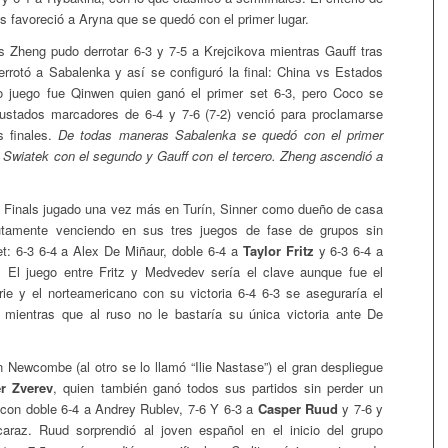
 favoreció a Aryna que se quedó con el primer lugar.
s Zheng pudo derrotar 6-3 y 7-5 a Krejcikova mientras Gauff tras
derrotó a Sabalenka y así se configuró la final: China vs Estados
o juego fue Qinwen quien ganó el primer set 6-3, pero Coco se
justados marcadores de 6-4 y 7-6 (7-2) venció para proclamarse
 finales.
De todas maneras Sabalenka se quedó con el primer
g, Swiatek con el segundo y Gauff con el tercero. Zheng ascendió a
 Finals jugado una vez más en Turín, Sinner como dueño de casa
tamente venciendo en sus tres juegos de fase de grupos sin
et: 6-3 6-4 a Alex De Miñaur, doble 6-4 a
Taylor Fritz
y 6-3 6-4 a
. El juego entre Fritz y Medvedev sería el clave aunque fue el
rie y el norteamericano con su victoria 6-4 6-3 se aseguraría el
 mientras que al ruso no le bastaría su única victoria ante De
 Newcombe (al otro se lo llamó “Ilie Nastase”) el gran despliegue
r Zverev
, quien también ganó todos sus partidos sin perder un
 con doble 6-4 a Andrey Rublev, 7-6 Y 6-3 a
Casper Ruud
y 7-6 y
caraz. Ruud sorprendió al joven español en el inicio del grupo