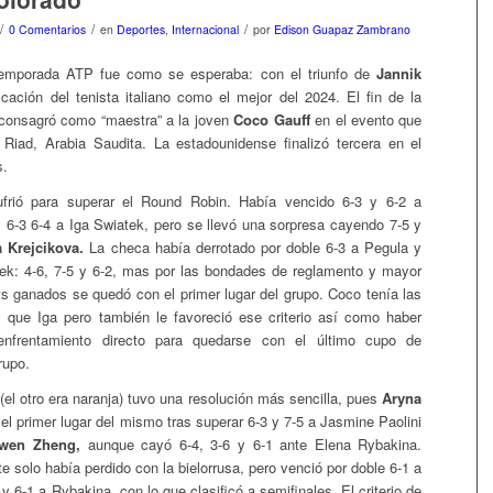
/
/
/
0 Comentarios
en
Deportes
,
Internacional
por
Edison Guapaz Zambrano
 temporada ATP fue como se esperaba: con el triunfo de
Jannik
icación del tenista italiano como el mejor del 2024. El fin de la
onsagró como “maestra” a la joven
Coco Gauff
en el evento que
 Riad, Arabia Saudita. La estadounidense finalizó tercera en el
s.
rió para superar el Round Robin. Había vencido 6-3 y 6-2 a
 6-3 6-4 a Iga Swiatek, pero se llevó una sorpresa cayendo 7-5 y
 Krejcikova.
La checa había derrotado por doble 6-3 a Pegula y
ek: 4-6, 7-5 y 6-2, mas por las bondades de reglamento y mayor
ts ganados se quedó con el primer lugar del grupo. Coco tenía las
 que Iga pero también le favoreció ese criterio así como haber
enfrentamiento directo para quedarse con el último cupo de
rupo.
(el otro era naranja) tuvo una resolución más sencilla, pues
Aryna
l primer lugar del mismo tras superar 6-3 y 7-5 a Jasmine Paolini
wen Zheng,
aunque cayó 6-4, 3-6 y 6-1 ante Elena Rybakina.
e solo había perdido con la bielorrusa, pero venció por doble 6-1 a
 y 6-1 a Rybakina, con lo que clasificó a semifinales. El criterio de