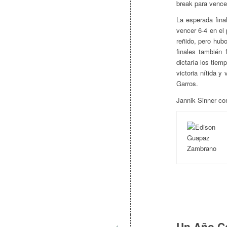
break para vence
La esperada fina
vencer 6-4 en el 
reñido, pero hubo
finales también 
dictaría los tiem
victoria nítida 
Garros.
Jannik Sinner co
Un Año C