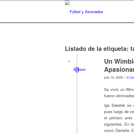
Listado de la etiqueta:
t
Un Wimble
Apasiona
/
julio 14, 2025
0 Co
Se vivió un Wim
fueron eliminado
Iga Swiatek se 
pues luego de ve
el primero ant
siguientes. En l
como Danielle C