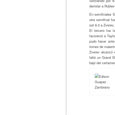
venciendo por 6
derrotar a Rublev
En semifinales S
otra semifinal f
set 6-3 a Zverev
El tercero fue 
favoreció a Taylor
pudo hacer ante
torneo de maestro
Zverev alcanzó 
faltó un Grand S
bajó del certamen