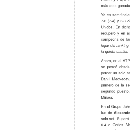
más sets ganados
Ya en semifinale
7-6 (7-4) y 6-3 
Unidos. En dich
recuperó y en a
campeona de las
lugar del rankin
la quinta casilla.
Ahora, en al ATP
se paseó absolu
perder un solo s
Daniil Medvedev
primero de la se
segundo puesto,
Miñaur.
En el Grupo John
fue de
Alexande
solo set. Superó
6-4 a Carlos Al