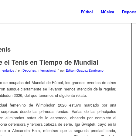
Fútbol
Música
Deport
enis
e el Tenis en Tiempo de Mundial
/
/
mentarios
en
Deportes
,
Internacional
por
Edison Guapaz Zambrano
o se ocupaba del Mundial de Fútbol, los grandes eventos de otros
ron aunque ciertamente se llevaron menos atención de la regular.
ledon 2026, del que tenemos el siguiente relato.
vidual femenino de Wimbledon 2026 estuvo marcado por una
 sorpresas desde las primeras rondas. Varias de las principales
ron eliminadas antes de lo esperado, abriendo por completo el
ona defensora y tercera cabeza de serie, Iga Świątek, cayó en la
ente a Alexandra Eala, mientras que la segunda preclasificada,