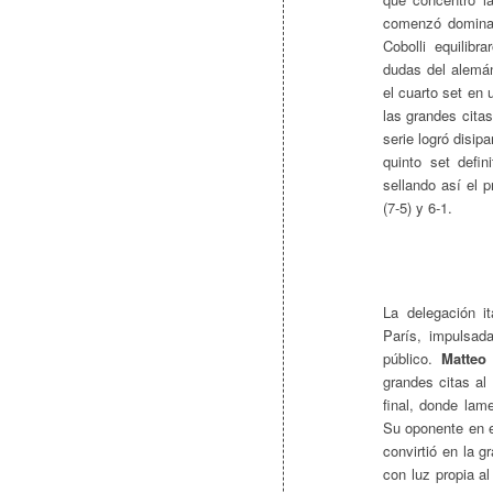
comenzó dominan
Cobolli equilib
dudas del alemán
el cuarto set en
las grandes cita
serie logró disip
quinto set defin
sellando así el 
(7-5) y 6-1.
La delegación i
París, impulsada
público.
Matteo 
grandes citas al
final, donde lam
Su oponente en e
convirtió en la g
con luz propia a