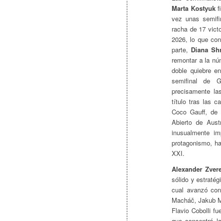
Marta Kostyuk
f
vez unas semifi
racha de 17 vict
2026, lo que con
parte,
Diana Sh
remontar a la nú
doble quiebre e
semifinal de G
precisamente la
título tras las 
Coco Gauff, de
Abierto de Aust
inusualmente im
protagonismo, ha
XXI.
Alexander Zver
sólido y estraté
cual avanzó con
Macháč, Jakub Men
Flavio Cobolli f
que concentró l