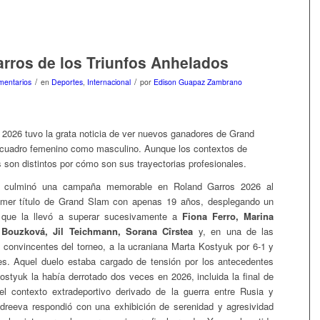
rros de los Triunfos Anhelados
/
/
mentarios
en
Deportes
,
Internacional
por
Edison Guapaz Zambrano
 2026 tuvo la grata noticia de ver nuevos ganadores de Grand
 cuadro femenino como masculino. Aunque los contextos de
 son distintos por cómo son sus trayectorias profesionales.
culminó una campaña memorable en Roland Garros 2026 al
rimer título de Grand Slam con apenas 19 años, desplegando un
 que la llevó a superar sucesivamente a
Fiona Ferro, Marina
 Bouzková, Jil Teichmann, Sorana Cîrstea
y, en una de las
convincentes del torneo, a la ucraniana Marta Kostyuk por 6-1 y
es. Aquel duelo estaba cargado de tensión por los antecedentes
tyuk la había derrotado dos veces en 2026, incluida la final de
l contexto extradeportivo derivado de la guerra entre Rusia y
dreeva respondió con una exhibición de serenidad y agresividad