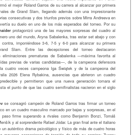
irmó el mejor Roland Garros de su carrera al alcanzar por primera
nales de Grand Slam, llegando además con una impresionante
orias consecutivas y dos triunfos previos sobre Mirra Andreeva en
vertía su duelo en uno de los más esperados del torneo. Por su
naider
protagonizó una de las mayores sorpresas del cuadro al
mero uno del mundo, Aryna Sabalenka, tras estar set abajo y con
n contra, imponiéndose 3-6, 7-5 y 6-0 para alcanzar su primera
rand Slam. Entre las decepciones del torneo destacaron
s eliminaciones prematuras de Sabalenka —máxima favorita al
caídas previas de varias candidatas—, de la campeona defensora
 la cuatro veces campeona Iga Świątek y de la campeona del
ralia 2026 Elena Rybakina, ausencias que abrieron un cuadro
predecible y permitieron que una nueva generación tomara el
sta el punto de que las cuatro semifinalistas nacieron en el siglo
ev
se consagró campeón de Roland Garros tras firmar un torneo
gico en un cuadro masculino marcado por bajas y sorpresas, en el
 paso firme superando a rivales como Benjamin Bonzi, Tomáš
šík y al sorprendente Rafael Jódar. La gran final ante el italiano
ue un auténtico drama psicológico y físico de más de cuatro horas
as mayores sensaciones de tensión de todo su camino; Zverev