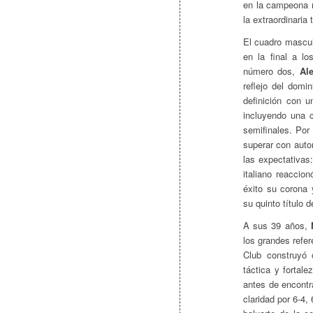
en la campeona 
la extraordinaria
El cuadro mascul
en la final a l
número dos,
Al
reflejo del domi
definición con u
incluyendo una c
semifinales. Por
superar con autor
las expectativas
italiano reaccio
éxito su corona
su quinto título 
A sus 39 años,
los grandes refe
Club construyó 
táctica y fortal
antes de encontr
claridad por 6-4, 