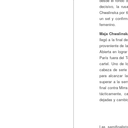
desde el fondo d
decisivo, la ru
Chwalinska por 6
un set y confirma
femenino.
Maja Chwalinsk
llegó a la final 
proveniente de la
Abierta en logra
París fuera del 
cartel. Uno de l
cabeza de seri
para alcanzar l
superar a la sem
final contra Mir
tácticamente, ca
dejadas y cambios
Las semifinalis