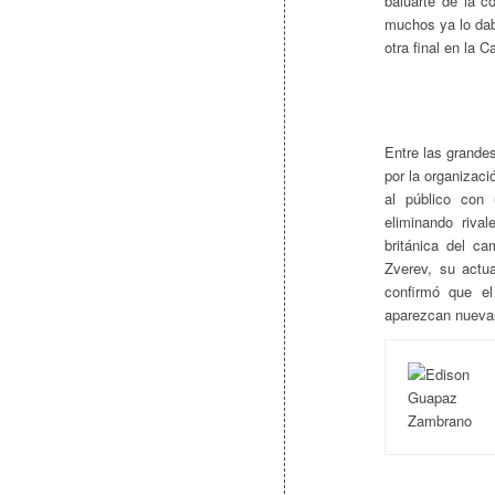
baluarte de la c
muchos ya lo dab
otra final en la C
Entre las grandes
por la organizaci
al público con 
eliminando riva
británica del c
Zverev, su actu
confirmó que el
aparezcan nuevas 