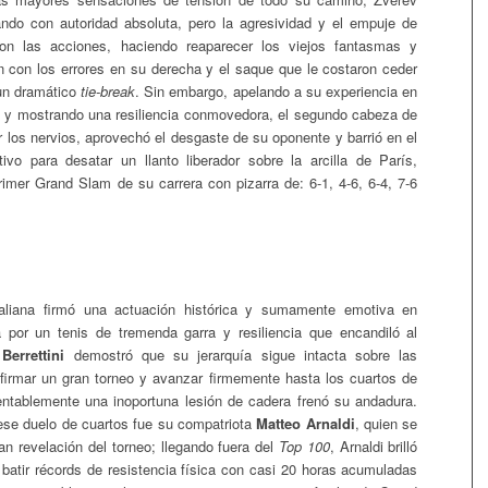
do con autoridad absoluta, pero la agresividad y el empuje de
raron las acciones, haciendo reaparecer los viejos fantasmas y
 con los errores en su derecha y el saque que le costaron ceder
 un dramático
tie-break
. Sin embargo, apelando a su experiencia en
s y mostrando una resiliencia conmovedora, el segundo cabeza de
ar los nervios, aprovechó el desgaste de su oponente y barrió en el
itivo para desatar un llanto liberador sobre la arcilla de París,
primer Grand Slam de su carrera con pizarra de: 6-1, 4-6, 6-4, 7-6
taliana firmó una actuación histórica y sumamente emotiva en
 por un tenis de tremenda garra y resiliencia que encandiló al
Berrettini
demostró que su jerarquía sigue intacta sobre las
 firmar un gran torneo y avanzar firmemente hasta los cuartos de
entablemente una inoportuna lesión de cadera frenó su andadura.
se duelo de cuartos fue su compatriota
Matteo Arnaldi
, quien se
ran revelación del torneo; llegando fuera del
Top 100
, Arnaldi brilló
l batir récords de resistencia física con casi 20 horas acumuladas