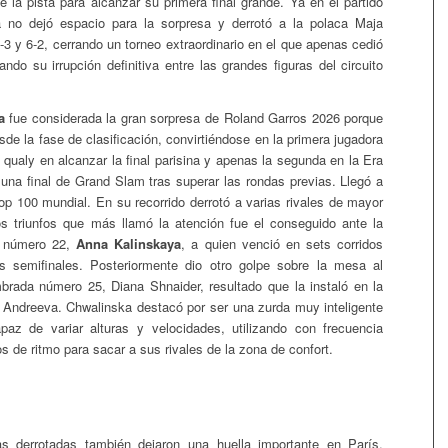
e la pista para alcanzar su primera final grande. Ya en el partido
sa no dejó espacio para la sorpresa y derrotó a la polaca Maja
-3 y 6-2, cerrando un torneo extraordinario en el que apenas cedió
ndo su irrupción definitiva entre las grandes figuras del circuito
a
fue considerada la gran sorpresa de Roland Garros 2026 porque
desde la fase de clasificación, convirtiéndose en la primera jugadora
 qualy en alcanzar la final parisina y apenas la segunda en la Era
r una final de Grand Slam tras superar las rondas previas. Llegó a
Top 100 mundial. En su recorrido derrotó a varias rivales de mayor
os triunfos que más llamó la atención fue el conseguido ante la
e número 22,
Anna Kalinskaya
, a quien venció en sets corridos
as semifinales. Posteriormente dio otro golpe sobre la mesa al
brada número 25, Diana Shnaider, resultado que la instaló en la
ra Andreeva. Chwalinska destacó por ser una zurda muy inteligente
paz de variar alturas y velocidades, utilizando con frecuencia
 de ritmo para sacar a sus rivales de la zona de confort.
tas derrotadas también dejaron una huella importante en París.