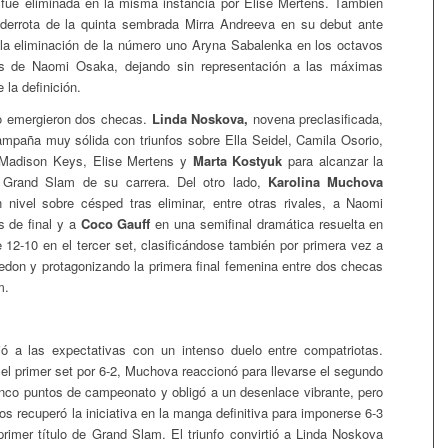
fue eliminada en la misma instancia por Elise Mertens. También
 derrota de la quinta sembrada Mirra Andreeva en su debut ante
la eliminación de la número uno Aryna Sabalenka en los octavos
s de Naomi Osaka, dejando sin representación a las máximas
 la definición.
o emergieron dos checas.
Linda Noskova,
novena preclasificada,
mpaña muy sólida con triunfos sobre Ella Seidel, Camila Osorio,
 Madison Keys, Elise Mertens y
Marta Kostyuk
para alcanzar la
e Grand Slam de su carrera. Del otro lado,
Karolina Muchova
 nivel sobre césped tras eliminar, entre otras rivales, a Naomi
 de final y a
Coco Gauff
en una semifinal dramática resuelta en
12-10 en el tercer set, clasificándose también por primera vez a
ledon y protagonizando la primera final femenina entre dos checas
m.
ió a las expectativas con un intenso duelo entre compatriotas.
l primer set por 6-2, Muchova reaccionó para llevarse el segundo
cinco puntos de campeonato y obligó a un desenlace vibrante, pero
os recuperó la iniciativa en la manga definitiva para imponerse 6-3
primer título de Grand Slam. El triunfo convirtió a Linda Noskova