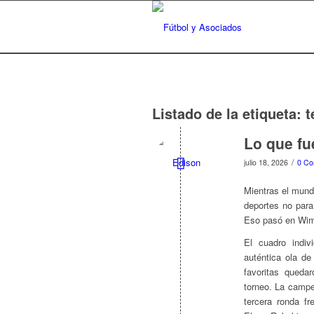
Listado de la etiqueta:
t
Lo que fu
/
julio 18, 2026
0 Co
Mientras el mund
deportes no para
Eso pasó en Wimb
El cuadro indi
auténtica ola de
favoritas queda
torneo. La campe
tercera ronda fr