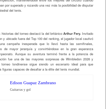
ompetición, manteniéndose entre los mejores del circuito cuando
an por superado y rozando una vez más la posibilidad de disputar
atedral del tenis.
 historias del torneo destacó la del británico
Arthur Fery.
Invitado
ón y ubicado fuera del Top 100 del ranking, el jugador local cautivó
una campaña inesperada que lo llevó hasta las semifinales,
les de mayor jerarquía y convirtiéndose en la gran esperanza
ampeonato. Aunque su aventura terminó frente a la potencia de
ación fue una de las mayores sorpresas de Wimbledon 2026 y
 torneo londinense sigue siendo un escenario ideal para que
figuras capaces de desafiar a la élite del tenis mundial.
Edison Guapaz Zambrano
Guitarras y gol