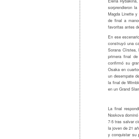
Elena Rybakina, 
sorprendieron la
Magda Linette y 
de final a mano
favoritas antes de
En ese escenari
construyó una ca
Sorana Cîrstea,
primera final d
confirmó su gran
Osaka en cuartos
un desempate de 
la final de Wimb
en un Grand Sla
La final respond
Noskova dominó e
7-5 tras salvar 
la joven de 21 añ
y conquistar su 