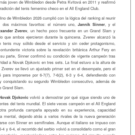
más joven de Wimbledon desde Petra Kvitová en 2011 y reafirmó
 tradición del tenis femenino checo en el All England Club.
ino de Wimbledon 2026 cumplió con la lógica del ranking al reunir
os dos máximos favoritos: el número uno,
Jannik Sinner
, y el
exander Zverev
, un hecho poco frecuente en un Grand Slam y
nio que ambos ejercieron durante la quincena. Zverev alcanzó la
n tenis muy sólido desde el servicio y sin ceder protagonismo,
ontundente victoria sobre la revelación británica Arthur Fery en
 su parte, Sinner confirmó su condición de vigente campeón tras
idad a Novak Djokovic en tres sets. La final estuvo a la altura de
: Zverev se llevó un ajustado primer set en el desempate, pero el
nó para imponerse por 6-7(7), 7-6(2), 6-3 y 6-4, defendiendo con
 y conquistando su segundo Wimbledon consecutivo, además de
de Grand Slam.
Novak Djokovic
volvió a demostrar por qué sigue siendo uno de
rentes del tenis mundial. El siete veces campeón en el All England
otra profunda campaña apoyado en su experiencia, capacidad
eza mental, dejando atrás a varios rivales de la nueva generación
arse con Sinner en semifinales. Aunque el italiano se impuso con
6-4 y 6-4, el recorrido del serbio volvió a consolidarlo como el gran