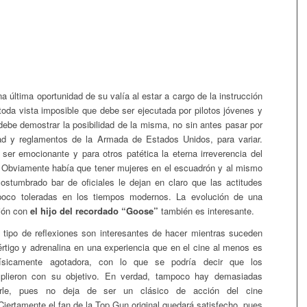
a última oportunidad de su valía al estar a cargo de la instrucción
toda vista imposible que debe ser ejecutada por pilotos jóvenes y
 debe demostrar la posibilidad de la misma, no sin antes pasar por
idad y reglamentos de la Armada de Estados Unidos, para variar.
ser emocionante y para otros patética la eterna irreverencia del
. Obviamente había que tener mujeres en el escuadrón y al mismo
costumbrado bar de oficiales le dejan en claro que las actitudes
oco toleradas en los tiempos modernos. La evolución de una
ción con
el hijo del recordado “Goose”
también es interesante.
e tipo de reflexiones son interesantes de hacer mientras suceden
értigo y adrenalina en una experiencia que en el cine al menos es
 físicamente agotadora, con lo que se podría decir que los
plieron con su objetivo. En verdad, tampoco hay demasiadas
rle, pues no deja de ser un clásico de acción del cine
Ciertamente el fan de la Top Gun original quedará satisfecho, pues