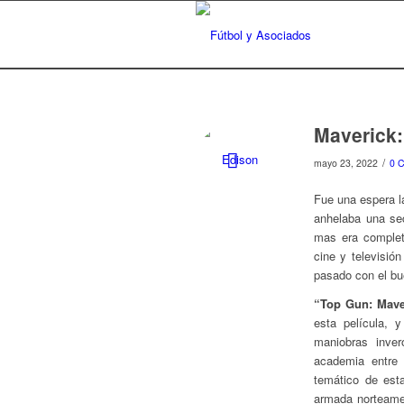
Maverick:
/
mayo 23, 2022
0 
Fue una espera l
anhelaba una sec
mas era complet
cine y televisió
pasado con el bu
“Top Gun: Mave
esta película, y
maniobras inver
academia entre 
temático de est
armada norteamer