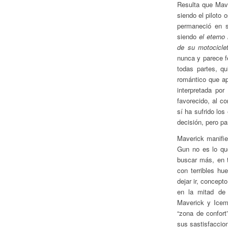
Resulta que Mav
siendo el piloto 
permaneció en su
siendo
el eterno
de su motocicle
nunca y parece f
todas partes, q
romántico que ap
interpretada por
J
favorecido, al co
sí ha sufrido lo
decisión, pero pa
Maverick manifie
Gun no es lo que
buscar más, en 
con terribles h
dejar ir, concept
en la mitad de 
Maverick y Icem
“zona de confort
sus sastisfacci