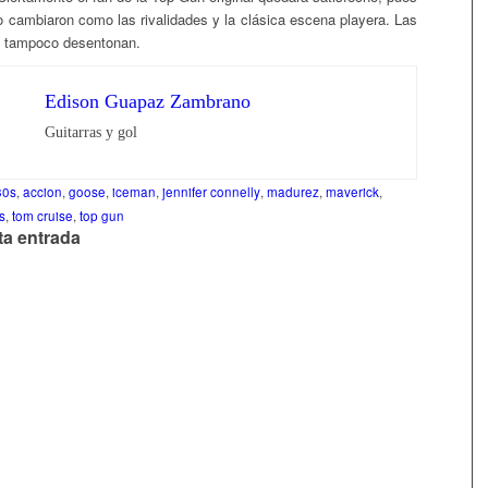
 cambiaron como las rivalidades y la clásica escena playera. Las
n tampoco desentonan.
Edison Guapaz Zambrano
Guitarras y gol
80s
,
accion
,
goose
,
iceman
,
jennifer connelly
,
madurez
,
maverick
,
s
,
tom cruise
,
top gun
ta entrada