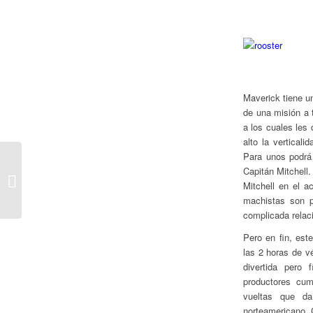
Maverick tiene un
de una misión a 
a los cuales les
alto la vertical
Para unos podrá 
Capitán Mitchell
No fue la Mejor Semana
Mitchell en el a
para Ecuatorianos
machistas son p
complicada rela
Pero en fin, est
las 2 horas de v
divertida pero
productores cum
vueltas que da
norteamericano. 