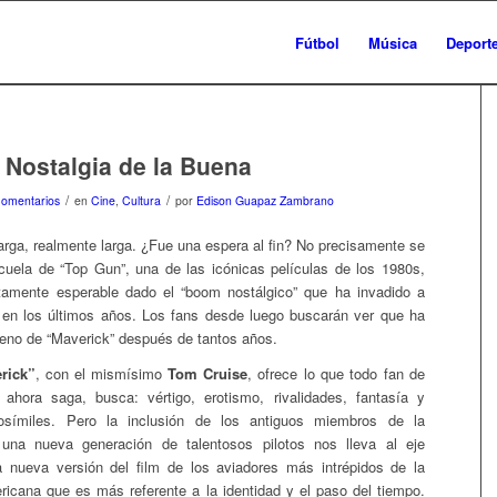
Fútbol
Música
Deport
 Nostalgia de la Buena
/
/
Comentarios
en
Cine
,
Cultura
por
Edison Guapaz Zambrano
arga, realmente larga. ¿Fue una espera al fin? No precisamente se
uela de “Top Gun”, una de las icónicas películas de los 1980s,
amente esperable dado el “boom nostálgico” que ha invadido a
n en los últimos años. Los fans desde luego buscarán ver que ha
eno de “Maverick” después de tantos años.
rick”
, con el mismísimo
Tom Cruise
, ofrece lo que todo fan de
 ahora saga, busca: vértigo, erotismo, rivalidades, fantasía y
osímiles. Pero la inclusión de los antiguos miembros de la
una nueva generación de talentosos pilotos nos lleva al eje
a nueva versión del film de los aviadores más intrépidos de la
icana que es más referente a la identidad y el paso del tiempo.