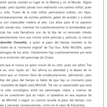
erick jamás cambió su lugar en la Marina y en el Mundo. Siguió
osado, pero (spoiler) jamás tuvo realmente una carrera militar, pues
 sitio. Fuera de la vida militar permaneció soltero, sin hijos,
 rompecorazones de sonrisa perfecta, gafas de aviador y a bordo
ta con impecable melena al aire.
Los años para él no pasaron
eliz siendo eso, mientras los cuestionamientos lo bombardean por
uizás los más llamativos son de la hija de un renovado interés
arentemente tuvo sus inicios entre película y película, la misma
ennifer Connelly
, a quien el paso del tiempo también le ha
ntrario de la “noviecita original” de Top Gun, Kelly McGillis, quien
s estragos de los años. Ciertamente hay cuestionamientos por esta
ra la evolución del personaje de Cruise.
sta que el nunca se quiso mover de su sitio, pues ser piloto Top
 es, sino “quien es”. Así afirma su identidad y el deseo de no
tanto que un Iceman lleno de condecoraciones, admiración, pero
uellas del paso del tiempo le habla de que hay un momento para
o imposible de digerir para Mitchell. Tal vez un espectador que está
la vida cronológica entre los personajes viejos y nuevos de
an se cuestionen qué es mejor: si quedarse en esa especie de
” de Mitchell o seguir un camino acorde al paso del tiempo, con
ones y penosas consecuencias, como en el caso de Kazansky.