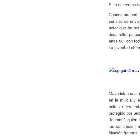
Si lo queremos de
Cuando arranca l
señales de envej
actor que ha res
desarrollo, pare
años 80, con tod
La juventud eter
Maverick o sea, (
en la milicia y 
película. Es tr
protegido por un
“Iceman”, quien 
las continuas tr
filiación fraterna