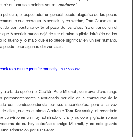
finir en una sola palabra sería:
“madurez”.
a película, el espectador en general puede alegrarse de las pocas
ecimiento que presenta “Maverick” y en verdad, Tom Cruise es un
istido con bastante éxito el paso de los años, Ya entrando en el
ce que Maverick nunca dejó de ser el mismo piloto intrépido de los
o lo bueno y lo malo que eso puede significar en un ser humano.
na puede tener algunas desventajas.
y alerta de spoiler) el Capitán Pete Mitchell, conserva dicho rango
es permanentemente cuestionado por ello en el transcurso de la
atado con condescendencia por sus supervisores, pero a la vez
o de ellos, que es el ahora Almirante
Tom Kazansky,
el recordado
se convirtió en un muy admirado oficial y su obra y gracia solapa
avesuras de su hoy entrañable amigo Mitchell, y no solo guarda
l, sino admiración por su talento.