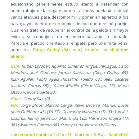
ecuatoriano generalmente estuvo atento a defender con
buen trabajo de la zaga y portero, así más adelante esbozó
varios ataques para descomprimir y poner en aprietos a los
paraguayos dentro de un primer tiempo que terminó parejo.
Guaireña trató de recuperar el control de la pelota sin mayor
éxito y se condujo a un encuentro bastante friccionado.
Parecía el partido orientado al empate, pero una falta penal
permitió a
Diego Godoy (94+ min.) triunfar en el último
aliento.
GUA:
Rubén Escobar; Aquilino Giménez, Miguel Paniagua, David
Mendoza, Joel Giménez; Jordan Santacruz (Diego Godoy 45’),
Juan Aguilar, Pablo Ayala (Rosalino Toledo 68’), Alex Cáceres
(Lautaro Comas 68’) ; Yeiber Murillo (César Villagra 17’), Mario
Otazú (Carlos Duarte 80’)
Goles:
Godoy 94+’ (P)
9OC:
Jorge pInos; Marcos Cangá, Kevin Becerra, Manuel Lucas
(Joao Quiñónez 45’) (TA 77’), Geovanny Nazareno (TA 93+’); José L
Cazares, Renny Jaramillo; Mauro Da Luz, Harrinson Mojica (TA
36’) (Walberto Caicedo 66’), Danny Luna; Newton Williams
Universidad Católica 2 (Díaz 51’, Martínez B. 54’) – Banfield 0