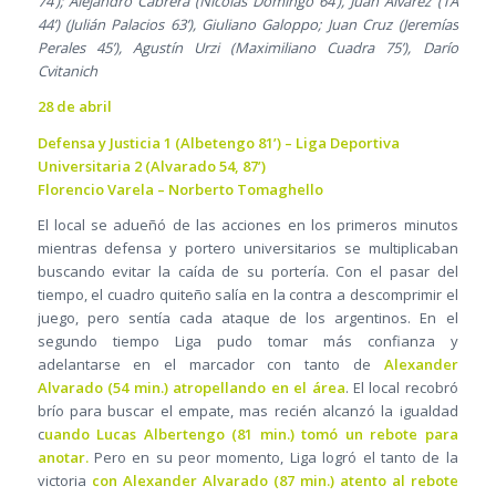
74’); Alejandro Cabrera (Nicolás Domingo 64’), Juan Álvarez (TA
44’) (Julián Palacios 63’), Giuliano Galoppo; Juan Cruz (Jeremías
Perales 45’), Agustín Urzi (Maximiliano Cuadra 75’), Darío
Cvitanich
28 de abril
Defensa y Justicia 1 (Albetengo 81’) – Liga Deportiva
Universitaria 2 (Alvarado 54, 87’)
Florencio Varela – Norberto Tomaghello
El local se adueñó de las acciones en los primeros minutos
mientras defensa y portero universitarios se multiplicaban
buscando evitar la caída de su portería. Con el pasar del
tiempo, el cuadro quiteño salía en la contra a descomprimir el
juego, pero sentía cada ataque de los argentinos. En el
segundo tiempo Liga pudo tomar más confianza y
adelantarse en el marcador con tanto de
Alexander
Alvarado (54 min.) atropellando en el área
. El local recobró
brío para buscar el empate, mas recién alcanzó la igualdad
c
uando Lucas Albertengo (81 min.) tomó un rebote para
anotar.
Pero en su peor momento, Liga logró el tanto de la
victoria
con Alexander Alvarado (87 min.) atento al rebote