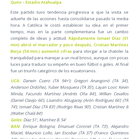
Quito – Estadio Atahualpa
Este partido tuvo tendencia progresiva a que la visita se
adueñe de las acciones hasta consolidarse pasado la media
hora. A Católica le costó establecer su idea en el primer
tiempo, mas en la parte complementaria fue un cambio
completo de ideas y actitud.
Rápidamente Ismael Díaz (51
min) abrió el marcador y poco después, Cristian Martínez
Borja (54 min.) aumentó cifras
para otorgar a la chatolei la
tranquilidad para manejar a un rival brioso, aunque con pocas
luces para traducir su empeño en buen fútbol o goles. Al final
fue un triunfo categórico de los ecuatorianos.
UCA:
Darwin Cuero (TA 94+’); Gregori Anangonó (TA 34’),
Anderson Ordóñez, Yuber Mosquera (TA 35’), Layan Loor; Kevin
Minda, Facundo Martínez (Andrés Oña 84’), Willian Cevallos
(Daniel Clavijo 66’), Lisandro Alzugaray (Arón Rodríguez 66’) (TR
74’); Ismael Díaz (TA 83’) (Rodrigo Rivas 90’), Cristian Martínez B
(Walter Chalá 84’)
Goles:
Díaz 51′, Martínez B. 54′
BAN:
Enrique Bologna; Emanuel Coronel (TA 73’), Alejandro
Maciel, Mauricio Lollo, Ian Escobar (TA 37’) (Franco Quinteros