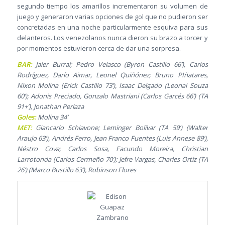
segundo tiempo los amarillos incrementaron su volumen de
juego y generaron varias opciones de gol que no pudieron ser
concretadas en una noche particularmente esquiva para sus
delanteros. Los venezolanos nunca dieron su brazo a torcer y
por momentos estuvieron cerca de dar una sorpresa.
BAR:
Jaier Burrai; Pedro Velasco (Byron Castillo 66’), Carlos
Rodríguez, Darío Aimar, Leonel Quiñónez; Bruno PIñatares,
Nixon Molina (Erick Castillo 73’), Isaac Delgado (Leonai Souza
60’); Adonis Preciado, Gonzalo Mastriani (Carlos Garcés 66’) (TA
91+’), Jonathan Perlaza
Goles:
Molina 34’
MET:
Giancarlo Schiavone; Leminger Bolívar (TA 59’) (Walter
Araujo 63’), Andrés Ferro, Jean Franco Fuentes (Luis Annese 89’),
Néstro Cova; Carlos Sosa, Facundo Moreira, Christian
Larrotonda (Carlos Cermeño 70’); Jefre Vargas, Charles Ortiz (TA
26’) (Marco Bustillo 63’), Robinson Flores