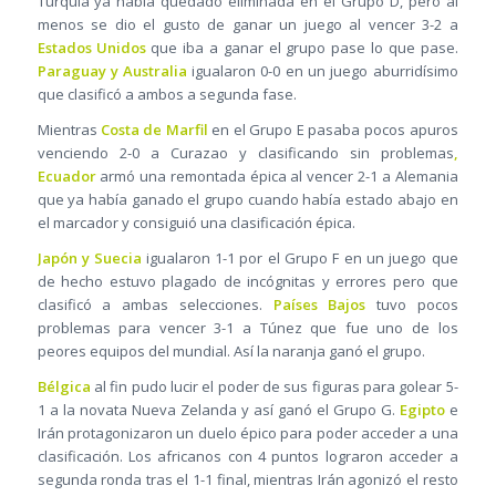
Turquía ya había quedado eliminada en el Grupo D, pero al
menos se dio el gusto de ganar un juego al vencer 3-2 a
Estados Unidos
que iba a ganar el grupo pase lo que pase.
Paraguay y Australia
igualaron 0-0 en un juego aburridísimo
que clasificó a ambos a segunda fase.
Mientras
Costa de Marfil
en el Grupo E pasaba pocos apuros
venciendo 2-0 a Curazao y clasificando sin problemas
,
Ecuador
armó una remontada épica al vencer 2-1 a Alemania
que ya había ganado el grupo cuando había estado abajo en
el marcador y consiguió una clasificación épica.
Japón y Suecia
igualaron 1-1 por el Grupo F en un juego que
de hecho estuvo plagado de incógnitas y errores pero que
clasificó a ambas selecciones.
Países Bajos
tuvo pocos
problemas para vencer 3-1 a Túnez que fue uno de los
peores equipos del mundial. Así la naranja ganó el grupo.
Bélgica
al fin pudo lucir el poder de sus figuras para golear 5-
1 a la novata Nueva Zelanda y así ganó el Grupo G.
Egipto
e
Irán protagonizaron un duelo épico para poder acceder a una
clasificación. Los africanos con 4 puntos lograron acceder a
segunda ronda tras el 1-1 final, mientras Irán agonizó el resto