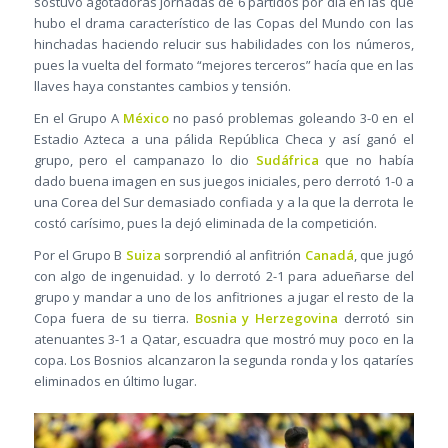
sostuvo agotadoras jornadas de 6 partidos por día en las que
hubo el drama característico de las Copas del Mundo con las
hinchadas haciendo relucir sus habilidades con los números,
pues la vuelta del formato “mejores terceros” hacía que en las
llaves haya constantes cambios y tensión.
En el Grupo A
México
no pasó problemas goleando 3-0 en el
Estadio Azteca a una pálida República Checa y así ganó el
grupo, pero el campanazo lo dio
Sudáfrica
que no había
dado buena imagen en sus juegos iniciales, pero derrotó 1-0 a
una Corea del Sur demasiado confiada y a la que la derrota le
costó carísimo, pues la dejó eliminada de la competición.
Por el Grupo B
Suiza
sorprendió al anfitrión
Canadá
, que jugó
con algo de ingenuidad. y lo derrotó 2-1 para adueñarse del
grupo y mandar a uno de los anfitriones a jugar el resto de la
Copa fuera de su tierra.
Bosnia y Herzegovina
derrotó sin
atenuantes 3-1 a Qatar, escuadra que mostró muy poco en la
copa. Los Bosnios alcanzaron la segunda ronda y los qataríes
eliminados en último lugar.