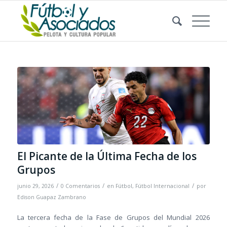
El Picante de la Última Fecha de los
Grupos
/
/
/
junio 29, 2026
0 Comentarios
en
Fútbol
,
Fútbol Internacional
por
Edison Guapaz Zambrano
La tercera fecha de la Fase de Grupos del Mundial 2026