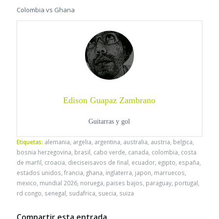
Colombia vs Ghana
Edison Guapaz Zambrano
Guitarras y gol
Etiquetas:
alemania
,
argelia
,
argentina
,
australia
,
austria
,
belgica
,
bosnia herzegovina
,
brasil
,
cabo verde
,
canada
,
colombia
,
costa
de marfil
,
croacia
,
dieciseisavos de final
,
ecuador
,
egipto
,
españa
,
estados unidos
,
francia
,
ghana
,
inglaterra
,
japon
,
marruecos
,
mexico
,
mundial 2026
,
noruega
,
paises bajos
,
paraguay
,
portugal
,
rd congo
,
senegal
,
sudafrica
,
suecia
,
suiza
Compartir esta entrada