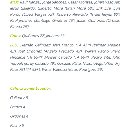
MEX:
Raúl Rangel; Jorge Sánchez, César Montes, Johan Vásquez,
Jesús Gallardo, Gilberto Mora (Brian Mora 58’), Erik Lira, Luis
Romo (Obed Vargas 73’); Roberto Alvarado (Israel Reyes 80’),
Raúl Jiménez (Santiago Giménez 73’), Julian Quiñones (Orbelín
Pineda 79’)
Goles:
Quiñones 22’, Jiménez 33’
ECU:
Hernán Galíndez; Alan Franco (TA 47+’) (Yaimar Medina
45’), Joel Ordóñez (Angelo Preciado 45’), Willian Pacho, Piero
Hincapié (TR 95+’); Moisés Caicedo (TA 99+’), Pedro Vite; John
Yeboah (Jordy Caicedo 79’), Gonzalo Plata, Nilson Angulo(Kendry
Páez 79’) (TA 93+’); Enner Valencia (Kevin Rodríguez 59’)
Calificaciones Ecuador:
Galíndez 5
Franco 4
Ordóñez 4
Pacho 5