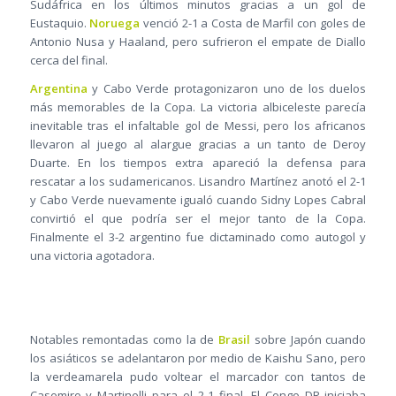
Sudáfrica en los últimos minutos gracias a un gol de
Eustaquio.
Noruega
venció 2-1 a Costa de Marfil con goles de
Antonio Nusa y Haaland, pero sufrieron el empate de Diallo
cerca del final.
Argentina
y Cabo Verde protagonizaron uno de los duelos
más memorables de la Copa. La victoria albiceleste parecía
inevitable tras el infaltable gol de Messi, pero los africanos
llevaron al juego al alargue gracias a un tanto de Deroy
Duarte. En los tiempos extra apareció la defensa para
rescatar a los sudamericanos. Lisandro Martínez anotó el 2-1
y Cabo Verde nuevamente igualó cuando Sidny Lopes Cabral
convirtió el que podría ser el mejor tanto de la Copa.
Finalmente el 3-2 argentino fue dictaminado como autogol y
una victoria agotadora.
Notables remontadas como la de
Brasil
sobre Japón cuando
los asiáticos se adelantaron por medio de Kaishu Sano, pero
la verdeamarela pudo voltear el marcador con tantos de
Casemiro y Martinelli para el 2-1 final. El Congo DR iniciaba