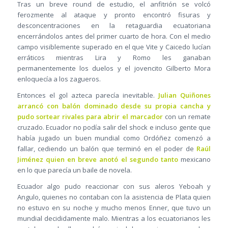
Tras un breve round de estudio, el anfitrión se volcó
ferozmente al ataque y pronto encontró fisuras y
desconcentraciones en la retaguardia ecuatoriana
encerrándolos antes del primer cuarto de hora. Con el medio
campo visiblemente superado en el que Vite y Caicedo lucían
erráticos mientras Lira y Romo les ganaban
permanentemente los duelos y el jovencito Gilberto Mora
enloquecía a los zagueros.
Entonces el gol azteca parecía inevitable.
Julian Quiñones
arrancó con balón dominado desde su propia cancha y
pudo sortear rivales para abrir el marcador
con un remate
cruzado. Ecuador no podía salir del shock e incluso gente que
había jugado un buen mundial como Ordóñez comenzó a
fallar, cediendo un balón que terminó en el poder de
Raúl
Jiménez quien en breve anotó el segundo tanto
mexicano
en lo que parecía un baile de novela.
Ecuador algo pudo reaccionar con sus aleros Yeboah y
Angulo, quienes no contaban con la asistencia de Plata quien
no estuvo en su noche y mucho menos Enner, que tuvo un
mundial decididamente malo. Mientras a los ecuatorianos les