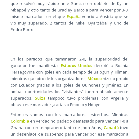
que resolvió muy rápido ante Suecia con doblete de Kylian
Mbappé y otro tanto de Bradley Barcola para vencer por 3-0,
mismo marcador con el que
España
venció a Austria que se
vio muy superado. 2 tantos de Mikel Oyarzábal y uno de
Pedro Porro.
En los partidos que terminaron 2-0, la superioridad del
ganador fue manifiesta.
Estados Unidos
derrotó a Bosnia
Herzegovina con goles en cada tiempo de Balogun y Tillman,
mientras que otro de los organizadores,
México
hizo lo propio
con Ecuador gracias a los goles de Quiñones y Jiménez. En
ambas oportunidades los “visitantes” fueron absolutamente
superados.
Suiza
tampoco tuvo problemas con Argelia y
obtuvo ese marcador gracias a Embolo y Ndoye.
Entonces vamos con los marcadores estrechos. Mientras
Colombia
en verdad no padeció demasiado para vencer 1-0 a
Ghana con un tempranero tanto de Jhon Arias,
Canadá
tuvo
un desenlace de suspenso para vencer por ese marcador a