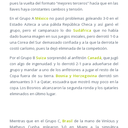
pues la vuelta del formato “mejores terceros” hacía que en las
llaves haya constantes cambios y tensión.
En el Grupo A
México
no pasó problemas goleando 3-0 en el
Estadio Azteca a una pálida República Checa y así ganó el
grupo, pero el campanazo lo dio
Sudáfrica
que no había
dado buena imagen en sus juegos iniciales, pero derrotó 1-0 a
una Corea del Sur demasiado confiada y a la que la derrota le
costó carísimo, pues la dejó eliminada de la competición.
Por el Grupo B
Suiza
sorprendió al anfitrión
Canadá
, que jugó
con algo de ingenuidad. y lo derrotó 2-1 para adueñarse del
grupo y mandar a uno de los anfitriones a jugar el resto de la
Copa fuera de su tierra.
Bosnia y Herzegovina
derrotó sin
atenuantes 3-1 a Qatar, escuadra que mostró muy poco en la
copa. Los Bosnios alcanzaron la segunda ronda y los qataríes
eliminados en último lugar.
Mientras que en el Grupo C,
Brasil
de la mano de Vinícius y
Matheus Cunha golearon 3-0 en Miami a la simpática