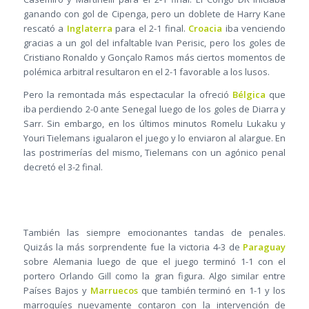
ganando con gol de Cipenga, pero un doblete de Harry Kane
rescató a
Inglaterra
para el 2-1 final.
Croacia
iba venciendo
gracias a un gol del infaltable Ivan Perisic, pero los goles de
Cristiano Ronaldo y Gonçalo Ramos más ciertos momentos de
polémica arbitral resultaron en el 2-1 favorable a los lusos.
Pero la remontada más espectacular la ofreció
Bélgica
que
iba perdiendo 2-0 ante Senegal luego de los goles de Diarra y
Sarr. Sin embargo, en los últimos minutos Romelu Lukaku y
Youri Tielemans igualaron el juego y lo enviaron al alargue. En
las postrimerías del mismo, Tielemans con un agónico penal
decretó el 3-2 final.
También las siempre emocionantes tandas de penales.
Quizás la más sorprendente fue la victoria 4-3 de
Paraguay
sobre Alemania luego de que el juego terminó 1-1 con el
portero Orlando Gill como la gran figura. Algo similar entre
Países Bajos y
Marruecos
que también terminó en 1-1 y los
marroquíes nuevamente contaron con la intervención de