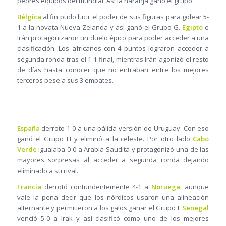
peores equipos del mundial. Así la naranja ganó el grupo.
Bélgica
al fin pudo lucir el poder de sus figuras para golear 5-
1 a la novata Nueva Zelanda y así ganó el Grupo G.
Egipto
e
Irán protagonizaron un duelo épico para poder acceder a una
clasificación. Los africanos con 4 puntos lograron acceder a
segunda ronda tras el 1-1 final, mientras Irán agonizó el resto
de días hasta conocer que no entraban entre los mejores
terceros pese a sus 3 empates.
España
derroto 1-0 a una pálida versión de Uruguay. Con eso
ganó el Grupo H y eliminó a la celeste. Por otro lado
Cabo
Verde
igualaba 0-0 a Arabia Saudita y protagonizó una de las
mayores sorpresas al acceder a segunda ronda dejando
eliminado a su rival.
Francia
derrotó contundentemente 4-1 a
Noruega
, aunque
vale la pena decir que los nórdicos usaron una alineación
alternante y permitieron a los galos ganar el Grupo I.
Senegal
venció 5-0 a Irak y así clasificó como uno de los mejores