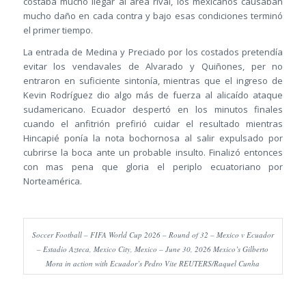
costaba mucho llegar al área rival, los mexicanos causaban
mucho daño en cada contra y bajo esas condiciones terminó
el primer tiempo.
La entrada de Medina y Preciado por los costados pretendía
evitar los vendavales de Alvarado y Quiñones, per no
entraron en suficiente sintonía, mientras que el ingreso de
Kevin Rodríguez dio algo más de fuerza al alicaído ataque
sudamericano. Ecuador despertó en los minutos finales
cuando el anfitrión prefirió cuidar el resultado mientras
Hincapié ponía la nota bochornosa al salir expulsado por
cubrirse la boca ante un probable insulto. Finalizó entonces
con mas pena que gloria el periplo ecuatoriano por
Norteamérica.
Soccer Football – FIFA World Cup 2026 – Round of 32 – Mexico v Ecuador
– Estadio Azteca, Mexico City, Mexico – June 30, 2026 Mexico’s Gilberto
Mora in action with Ecuador’s Pedro Vite REUTERS/Raquel Cunha