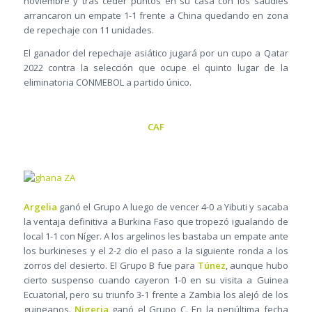
noviembre y tras ceder puntos en su casa con los saudíes
arrancaron un empate 1-1 frente a China quedando en zona
de repechaje con 11 unidades.
El ganador del repechaje asiático jugará por un cupo a Qatar
2022 contra la selección que ocupe el quinto lugar de la
eliminatoria CONMEBOL a partido único.
CAF
Argelia
ganó el Grupo A luego de vencer 4-0 a Yibuti y sacaba
la ventaja definitiva a Burkina Faso que tropezó igualando de
local 1-1 con Níger. A los argelinos les bastaba un empate ante
los burkineses y el 2-2 dio el paso a la siguiente ronda a los
zorros del desierto. El Grupo B fue para
Túnez
, aunque hubo
cierto suspenso cuando cayeron 1-0 en su visita a Guinea
Ecuatorial, pero su triunfo 3-1 frente a Zambia los alejó de los
guineanos.
Nigeria
ganó el Grupo C. En la penúltima fecha