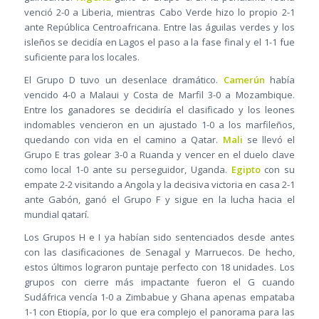
venció 2-0 a Liberia, mientras Cabo Verde hizo lo propio 2-1
ante República Centroafricana. Entre las águilas verdes y los
isleños se decidía en Lagos el paso a la fase final y el 1-1 fue
suficiente para los locales.
El Grupo D tuvo un desenlace dramático.
Camerún
había
vencido 4-0 a Malaui y Costa de Marfil 3-0 a Mozambique.
Entre los ganadores se decidiría el clasificado y los leones
indomables vencieron en un ajustado 1-0 a los marfileños,
quedando con vida en el camino a Qatar.
Mali
se llevó el
Grupo E tras golear 3-0 a Ruanda y vencer en el duelo clave
como local 1-0 ante su perseguidor, Uganda.
Egipto
con su
empate 2-2 visitando a Angola y la decisiva victoria en casa 2-1
ante Gabón, ganó el Grupo F y sigue en la lucha hacia el
mundial qatarí.
Los Grupos H e I ya habían sido sentenciados desde antes
con las clasificaciones de Senagal y Marruecos. De hecho,
estos últimos lograron puntaje perfecto con 18 unidades. Los
grupos con cierre más impactante fueron el G cuando
Sudáfrica vencía 1-0 a Zimbabue y Ghana apenas empataba
1-1 con Etiopía, por lo que era complejo el panorama para las