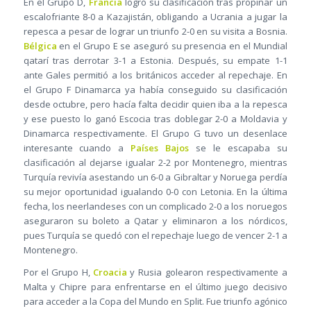
En el Grupo D,
Francia
logró su clasificación tras propinar un
escalofriante 8-0 a Kazajistán, obligando a Ucrania a jugar la
repesca a pesar de lograr un triunfo 2-0 en su visita a Bosnia.
Bélgica
en el Grupo E se aseguró su presencia en el Mundial
qatarí tras derrotar 3-1 a Estonia. Después, su empate 1-1
ante Gales permitió a los británicos acceder al repechaje. En
el Grupo F Dinamarca ya había conseguido su clasificación
desde octubre, pero hacía falta decidir quien iba a la repesca
y ese puesto lo ganó Escocia tras doblegar 2-0 a Moldavia y
Dinamarca respectivamente. El Grupo G tuvo un desenlace
interesante cuando a
Países Bajos
se le escapaba su
clasificación al dejarse igualar 2-2 por Montenegro, mientras
Turquía revivía asestando un 6-0 a Gibraltar y Noruega perdía
su mejor oportunidad igualando 0-0 con Letonia. En la última
fecha, los neerlandeses con un complicado 2-0 a los noruegos
aseguraron su boleto a Qatar y eliminaron a los nórdicos,
pues Turquía se quedó con el repechaje luego de vencer 2-1 a
Montenegro.
Por el Grupo H,
Croacia
y Rusia golearon respectivamente a
Malta y Chipre para enfrentarse en el último juego decisivo
para acceder a la Copa del Mundo en Split. Fue triunfo agónico