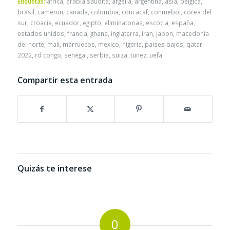
Etiquetas:
africa
,
arabia saudita
,
argelia
,
argentina
,
asia
,
belgica
,
brasil
,
camerun
,
canada
,
colombia
,
concacaf
,
conmebol
,
corea del
sur
,
croacia
,
ecuador
,
egipto
,
eliminatorias
,
escocia
,
españa
,
estados unidos
,
francia
,
ghana
,
inglaterra
,
iran
,
japon
,
macedonia
del norte
,
mali
,
marruecos
,
mexico
,
nigeria
,
paises bajos
,
qatar
2022
,
rd congo
,
senegal
,
serbia
,
suiza
,
tunez
,
uefa
Compartir esta entrada
Quizás te interese
0