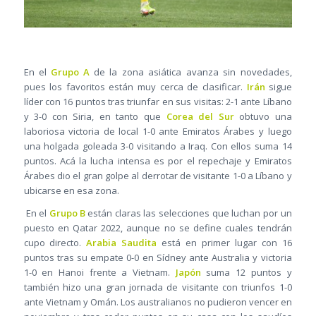
En el
Grupo A
de la zona asiática avanza sin novedades,
pues los favoritos están muy cerca de clasificar.
Irán
sigue
líder con 16 puntos tras triunfar en sus visitas: 2-1 ante Líbano
y 3-0 con Siria, en tanto que
Corea del Sur
obtuvo una
laboriosa victoria de local 1-0 ante Emiratos Árabes y luego
una holgada goleada 3-0 visitando a Iraq. Con ellos suma 14
puntos. Acá la lucha intensa es por el repechaje y Emiratos
Árabes dio el gran golpe al derrotar de visitante 1-0 a Líbano y
ubicarse en esa zona.
En el
Grupo B
están claras las selecciones que luchan por un
puesto en Qatar 2022, aunque no se define cuales tendrán
cupo directo.
Arabia Saudita
está en primer lugar con 16
puntos tras su empate 0-0 en Sídney ante Australia y victoria
1-0 en Hanoi frente a Vietnam.
Japón
suma 12 puntos y
también hizo una gran jornada de visitante con triunfos 1-0
ante Vietnam y Omán. Los australianos no pudieron vencer en