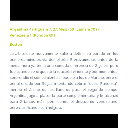
Argentina 4 (Higuaín 7, 27; Messi 59’, Lamela 70’) –
Venezuela 1 (Rondón 69’)
Boston
La albiceleste nuevamente salió a definir su partido en los
primeros minutos vía demolición. Efectivamente, antes de la
media hora ya tenía una cómoda diferencia de 2 goles, pero
fue cuando se orquestó la reacción vinotinto y por momentos,
sorprendió el sometimiento impuesto a los de Martino, pero el
penal errado por Seijas intentando cobrar “estilo Panenka”,
mermó el ánimo de los llaneros para el segundo tiempo.
Argentina jugó a placer la parte complementaria y le alcanzó
para 2 tantos más, permitiendo el descuento venezolano,
pero clasificando con holgura.