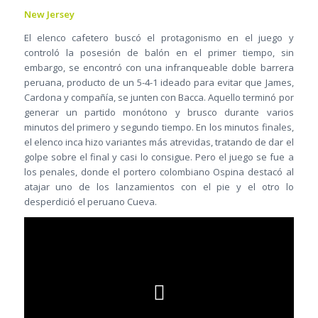
New Jersey
El elenco cafetero buscó el protagonismo en el juego y
controló la posesión de balón en el primer tiempo, sin
embargo, se encontró con una infranqueable doble barrera
peruana, producto de un 5-4-1 ideado para evitar que James,
Cardona y compañía, se junten con Bacca. Aquello terminó por
generar un partido monótono y brusco durante varios
minutos del primero y segundo tiempo. En los minutos finales,
el elenco inca hizo variantes más atrevidas, tratando de dar el
golpe sobre el final y casi lo consigue. Pero el juego se fue a
los penales, donde el portero colombiano Ospina destacó al
atajar uno de los lanzamientos con el pie y el otro lo
desperdició el peruano Cueva.