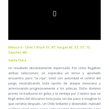
México 0 – Chile 7 (Puch 15’, 87’; Vargas 43’, 52’, 57’, 73;
Sánchez 48’)
Santa Clara
Un resultado absolutamente impensado. Por cómo llegaban
ambas selecciones, se esperaba un tenso y apretado
encuentro, pero “la roja”, tomó con autoridad el control del
juego, neutralizando toda opción de ataque mexicana y
arrinconando progresivamente a los aztecas. Dicho dominio
pronto se traduciría en goles y la ventaja por 2 tantos que se
llegó antes del descanso lucía justa, sin dar paso a imaginar lo
que vendría después. Un Chile brillante y distendido maniató
cuántas veces quiso a una cada vez más desconcertada zaga