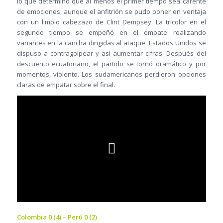
lo que determinó que al menos el primer tiempo sea carente
de emociones, aunque el anfitrión se pudo poner en ventaja
con un limpio cabezazo de Clint Dempsey. La tricolor en el
segundo tiempo se empeñó en el empate realizando
variantes en la cancha dirigidas al ataque. Estados Unidos se
dispuso a contragolpear y así aumentar cifras. Después del
descuento ecuatoriano, el partido se tornó dramático y por
momentos, violento. Los sudamericanos perdieron opciones
claras de empatar sobre el final.
Colombia 0 (4) – Perú 0 (2)