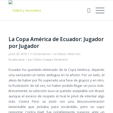
La Copa América de Ecuador: Jugador
por Jugador
/
/
junio 20, 2016
3 Comentarios
en
Fútbol
,
Selección
/
Ecuatoriana
por
Edison Guapaz Zambrano
Ecuador ha quedado eliminado de la Copa América, dejando
una sensación un tanto ambigua en la afición. Por un lado, el
alivio de haber por fin superado una fase de grupos y en otro,
la frustración de tal vez, no haber podido llegar un poco más.
Brevemente: la selección tuvo un partido aceptable con Brasil,
aunque el exceso de respeto al rival le privó de intentar algo
más. Contra Perú se inició con una desconcentración
lamentable que pintaba para escándalo, pero se supo
remontar. Contra Haití, fue notablemente superior ante un