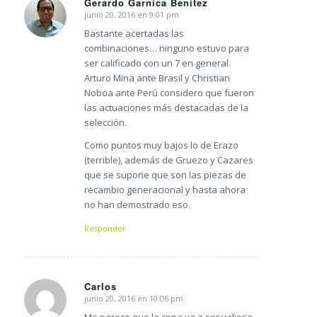
Gerardo Garnica Benítez
junio 20, 2016 en 9:01 pm
Dice:
Bastante acertadas las
combinaciones… ninguno estuvo para
ser calificado con un 7 en general.
Arturo Mina ante Brasil y Christian
Noboa ante Perú considero que fueron
las actuaciones más destacadas de la
selección.
Como puntos muy bajos lo de Erazo
(terrible), además de Gruezo y Cazares
que se supone que son las piezas de
recambio generacional y hasta ahora
no han demostrado eso.
Responder
Carlos
junio 20, 2016 en 10:06 pm
Dice:
Me parece que la copa va a ser valiosa