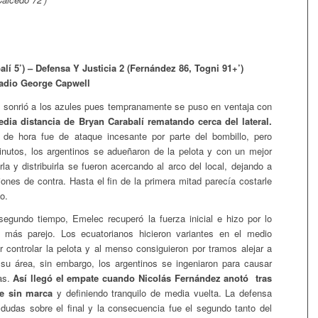
lí 5’) – Defensa Y Justicia 2 (Fernández 86, Togni 91+’)
tadio George Capwell
go sonrió a los azules pues tempranamente se puso en ventaja con
dia distancia de Bryan Carabalí rematando cerca del lateral.
o de hora fue de ataque incesante por parte del bombillo, pero
nutos, los argentinos se adueñaron de la pelota y con un mejor
arla y distribuirla se fueron acercando al arco del local, dejando a
iones de contra. Hasta el fin de la primera mitad parecía costarle
lo.
egundo tiempo, Emelec recuperó la fuerza inicial e hizo por lo
más parejo. Los ecuatorianos hicieron variantes en el medio
r controlar la pelota y al menso consiguieron por tramos alejar a
su área, sin embargo, los argentinos se ingeniaron para causar
as.
Así llegó el empate cuando Nicolás Fernández anotó tras
te sin marca
y definiendo tranquilo de media vuelta. La defensa
 dudas sobre el final y la consecuencia fue el segundo tanto del