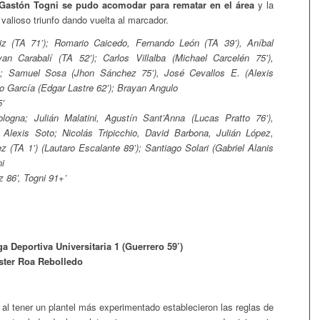
Gastón Togni se pudo acomodar para rematar en el área
y la
n valioso triunfo dando vuelta al marcador.
z (TA 71’); Romario Caicedo, Fernando León (TA 39’), Aníbal
an Carabalí (TA 52’); Carlos Villalba (Michael Carcelén 75’),
ia; Samuel Sosa (Jhon Sánchez 75’), José Cevallos E. (Alexis
go García (Edgar Lastre 62’); Brayan Angulo
’
ogna; Julián Malatini, Agustín Sant’Anna (Lucas Pratto 76’),
Alexis Soto; Nicolás Tripicchio, David Barbona, Julián López,
z (TA 1’) (Lautaro Escalante 89’); Santiago Solari (Gabriel Alanis
ni
 86’, Togni 91+’
a Deportiva Universitaria 1 (Guerrero 59’)
ster Roa Rebolledo
 al tener un plantel más experimentado establecieron las reglas de