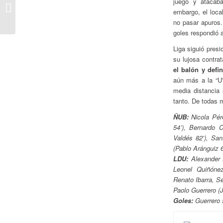
juego y atacaba
Con Mucha Acción en
embargo, el local
Tierras Australes
no pasar apuros.
goles respondió 
Liga siguió pres
su lujosa contra
el balón y defi
aún más a la “U”
media distancia
tanto. De todas 
ÑUB:
Nicola Pér
54’), Bernardo 
Valdés 82’), San
(Pablo Aránguiz 6
LDU:
Alexander 
Leonel Quiñónez
Renato Ibarra, S
Paolo Guerrero (
Goles:
Guerrero 