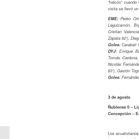
“halcón” cuando
visita se llevó u
EME:
Pedro Orti
Leguizamón, Bry
Cristian Valenc
Zapata 62’), Die
Goles:
Carabalí 5
DYJ:
Enrique Bol
Tomás Cardona, 
Nicolás Fernánde
63’), Gastón Tog
Goles:
Fernández
3 de agosto
Ñublense 0 – Lig
Concepción – E
Los ecuatorianos