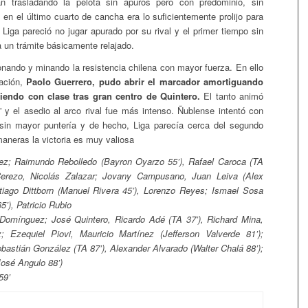
n trasladando la pelota sin apuros pero con predominio, sin
 en el último cuarto de cancha era lo suficientemente prolijo para
 Liga pareció no jugar apurado por su rival y el primer tiempo sin
a un trámite básicamente relajado.
ionando y minando la resistencia chilena con mayor fuerza. En ello
tación,
Paolo Guerrero, pudo abrir el marcador amortiguando
niendo con clase tras gran centro de Quintero.
El tanto animó
 y el asedio al arco rival fue más intenso. Ñublense intentó con
 sin mayor puntería y de hecho, Liga parecía cerca del segundo
maneras la victoria es muy valiosa
ez; Raimundo Rebolledo (Bayron Oyarzo 55’), Rafael Caroca (TA
Cerezo, Nicolás Zalazar; Jovany Campusano, Juan Leiva (Alex
tiago Dittborn (Manuel Rivera 45’), Lorenzo Reyes; Ismael Sosa
5’), Patricio Rubio
Domínguez; José Quintero, Ricardo Adé (TA 37’), Richard Mina,
; Ezequiel Piovi, Mauricio Martínez (Jefferson Valverde 81’);
ebastián González (TA 87’), Alexander Alvarado (Walter Chalá 88’);
José Angulo 88’)
59’