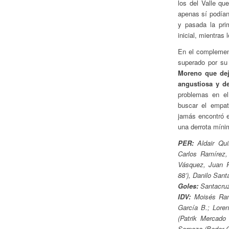
los del Valle qu
apenas sí podían
y pasada la pri
inicial, mientra
En el complemen
superado por su
Moreno que dej
angustiosa y de
problemas en el
buscar el empat
jamás encontró e
una derrota míni
PER:
Aldair Qui
Carlos Ramírez,
Vásquez, Juan P
88’), Danilo San
Goles:
Santacruz
IDV:
Moisés Ramí
García B.; Loren
(Patrik Mercado 
Sornoza (Beder C