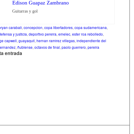
Edison Guapaz Zambrano
Guitarras y gol
bryan carabali
,
concepcion
,
copa libertadores
,
copa sudamericana
,
defensa y justicia
,
deportivo pereira
,
emelec
,
ester roa rebolledo
,
ge capwell
,
guayaquil
,
hernan ramirez villegas
,
independiente del
 fernandez
,
ñublense
,
octavos de final
,
paolo guerrero
,
pereira
ta entrada