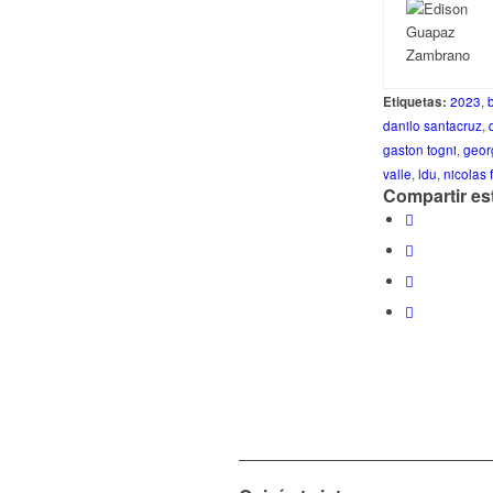
Etiquetas:
2023
,
danilo santacruz
,
gaston togni
,
geor
valle
,
ldu
,
nicolas
Compartir es