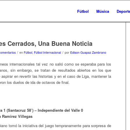
Fútbol
Música
Deport
s Cerrados, Una Buena Noticia
/
/
Comentarios
en
Fútbol
,
Fútbol Internacional
por
Edison Guapaz Zambrano
rneos internacionales tal vez no salió como se esperaba para los
anos, sin embargo, se tratan de resultados abiertos en los que
aspirar en revertir las historias y en el caso de Liga, mantener la
eron los duelos de ida de octavos de final.
a 1 (Santacruz 58’) – Independiente del Valle 0
n Ramírez Villegas
iano tomó la iniciativa del juego tempranamente para sorpresa de