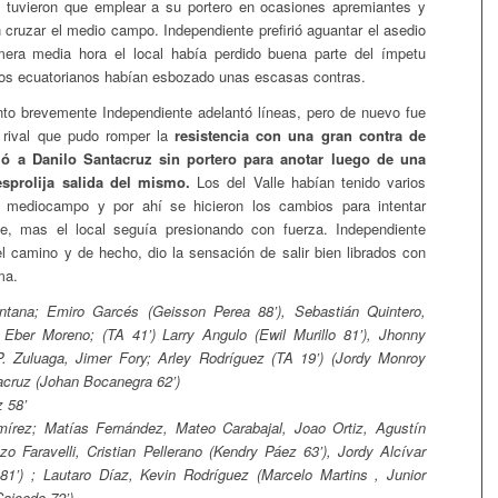
e tuvieron que emplear a su portero en ocasiones apremiantes y
 cruzar el medio campo. Independiente prefirió aguantar el asedio
mera media hora el local había perdido buena parte del ímpetu
s los ecuatorianos habían esbozado unas escasas contras.
to brevemente Independiente adelantó líneas, pero de nuevo fue
 rival que pudo romper la
resistencia con una gran contra de
ó a Danilo Santacruz sin portero para anotar luego de una
sprolija salida del mismo.
Los del Valle habían tenido varios
 mediocampo y por ahí se hicieron los cambios para intentar
e, mas el local seguía presionando con fuerza. Independiente
l camino y de hecho, dio la sensación de salir bien librados con
ma.
ntana; Emiro Garcés (Geisson Perea 88’), Sebastián Quintero,
 Eber Moreno; (TA 41’) Larry Angulo (Ewil Murillo 81’), Jhonny
. Zuluaga, Jimer Fory; Arley Rodríguez (TA 19’) (Jordy Monroy
tacruz (Johan Bocanegra 62’)
 58’
rez; Matías Fernández, Mateo Carabajal, Joao Ortiz, Agustín
zo Faravelli, Cristian Pellerano (Kendry Páez 63’), Jordy Alcívar
81’) ; Lautaro Díaz, Kevin Rodríguez (Marcelo Martins , Junior
aicedo 72’)