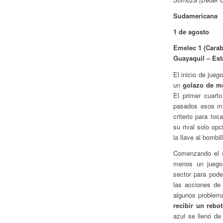
Sudamericana
1 de agosto
Emelec 1 (Caraba
Guayaquil – Es
El inicio de jue
un
golazo de me
El primer cuart
pasados esos mi
criterio para toc
su rival solo opc
la llave al bombil
Comenzando el s
menos un juego 
sector para pode
las acciones de 
algunos problem
recibir un rebo
azul se llenó de