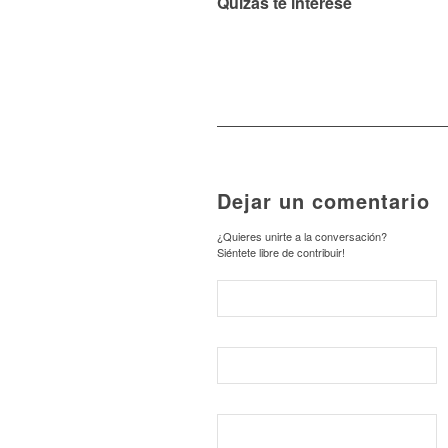
Quizás te interese
Dejar un comentario
¿Quieres unirte a la conversación?
Siéntete libre de contribuir!