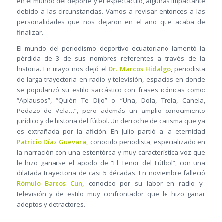
en el mundo del deporte y el espectáculo, algunas impactante
debido a las circunstancias. Vamos a revisar entonces a las
personalidades que nos dejaron en el año que acaba de
finalizar.
El mundo del periodismo deportivo ecuatoriano lamentó la
pérdida de 3 de sus nombres referentes a través de la
historia. En mayo nos dejó el
Dr. Marcos Hidalgo
, periodista
de larga trayectoria en radio y televisión, espacios en donde
se popularizó su estilo sarcástico con frases icónicas como:
“Aplausos”, “Quién Te Dijo” o “Una, Dola, Trela, Canela,
Pedazo de Vela…”, pero además un amplio conocimiento
jurídico y de historia del fútbol. Un derroche de carisma que ya
es extrañada por la afición. En Julio partió a la eternidad
Patricio Díaz Guevara,
conocido periodista, especializado en
la narración con una estentórea y muy característica voz que
le hizo ganarse el apodo de “El Tenor del Fútbol”, con una
dilatada trayectoria de casi 5 décadas. En noviembre falleció
Rómulo Barcos Cun,
conocido por su labor en radio y
televisión y de estilo muy confrontador que le hizo ganar
adeptos y detractores.