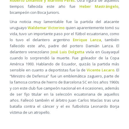
Roberto Dinamite y Marinho Peres
. Otra figura de aquellos
tiempos fallecida este año fue
Heber Mastrángelo
,
bicampeón con Boca Juniors.
Una noticia muy lamentable fue la partida del atacante
uruguayo
Waldemar Victorino
quien aparentemente tomó su
vida, tuvo un importante paso por el fútbol ecuatoriano, como
lo tuvo el delantero argentino
Enrique Lanza
, también
fallecido este año, padre del portero Damián Lanza. El
delantero venezolano
José Luis Dolgetta
vivía en Guayaquil
cuando lo sorprendió la muerte. Fue goleador de la Copa
América 1993. Hablando de Ecuador, quizás la partida más
sensible en cuanto a deportistas fue la de
Vicente Lecaro
. El
“Ministro de Defensa” fue un emblemática zaguero, parte de
la famosa cortina de hierro de Barcelona SC en los años 1960s
y con este club fue campeón nacional en 4 ocasiones, además
de ser fijo titular en la selección ecuatoriana de aquellos
años. Falleció también el árbitro Juan Carlos Macías tras una
batalla contra el cáncer y el ex futbolista Leonardo Borja
víctima de un atropello.