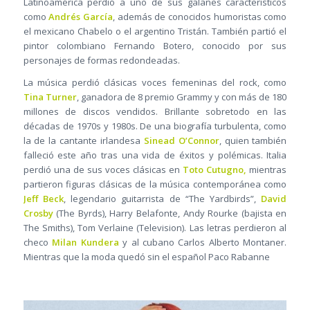
Latinoamérica perdió a uno de sus galanes característicos
como
Andrés García
, además de conocidos humoristas como
el mexicano Chabelo o el argentino Tristán. También partió el
pintor colombiano Fernando Botero, conocido por sus
personajes de formas redondeadas.
La música perdió clásicas voces femeninas del rock, como
Tina Turner
, ganadora de 8 premio Grammy y con más de 180
millones de discos vendidos. Brillante sobretodo en las
décadas de 1970s y 1980s. De una biografía turbulenta, como
la de la cantante irlandesa
Sinead O’Connor
, quien también
falleció este año tras una vida de éxitos y polémicas. Italia
perdió una de sus voces clásicas en
Toto Cutugno,
mientras
partieron figuras clásicas de la música contemporánea como
Jeff Beck
, legendario guitarrista de “The Yardbirds”,
David
Crosby
(The Byrds), Harry Belafonte, Andy Rourke (bajista en
The Smiths), Tom Verlaine (Television). Las letras perdieron al
checo
Milan Kundera
y al cubano Carlos Alberto Montaner.
Mientras que la moda quedó sin el español Paco Rabanne