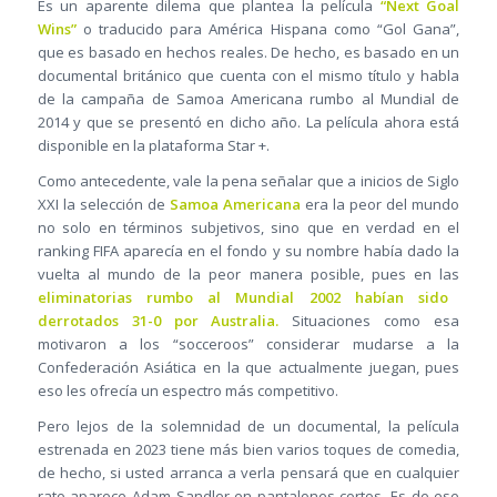
Es un aparente dilema que plantea la película
“Next Goal
Wins”
o traducido para América Hispana como “Gol Gana”,
que es basado en hechos reales. De hecho, es basado en un
documental británico que cuenta con el mismo título y habla
de la campaña de Samoa Americana rumbo al Mundial de
2014 y que se presentó en dicho año. La película ahora está
disponible en la plataforma Star +.
Como antecedente, vale la pena señalar que a inicios de Siglo
XXI la selección de
Samoa Americana
era la peor del mundo
no solo en términos subjetivos, sino que en verdad en el
ranking FIFA aparecía en el fondo y su nombre había dado la
vuelta al mundo de la peor manera posible, pues en las
eliminatorias rumbo al Mundial 2002 habían sido
derrotados 31-0 por Australia.
Situaciones como esa
motivaron a los “socceroos” considerar mudarse a la
Confederación Asiática en la que actualmente juegan, pues
eso les ofrecía un espectro más competitivo.
Pero lejos de la solemnidad de un documental, la película
estrenada en 2023 tiene más bien varios toques de comedia,
de hecho, si usted arranca a verla pensará que en cualquier
rato aparece Adam Sandler en pantalones cortos. Es de ese