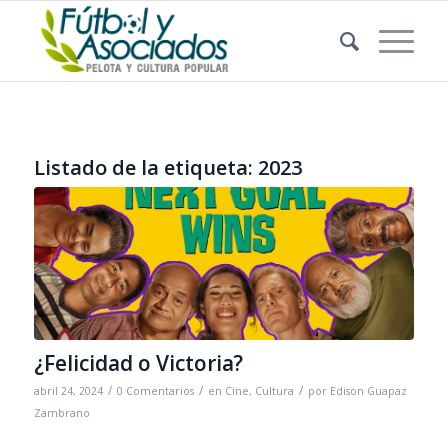
Listado de la etiqueta:
2023
¿Felicidad o Victoria?
/
/
/
abril 24, 2024
0 Comentarios
en
Cine
,
Cultura
por
Edison Guapaz
Zambrano