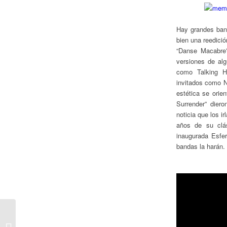
Hay grandes ban
bien una reedici
“Danse Macabre”
versiones de al
como Talking H
invitados como N
estética se orie
Surrender” dier
noticia que los 
años de su clás
inaugurada Esfe
bandas la harán.
Primer Round con