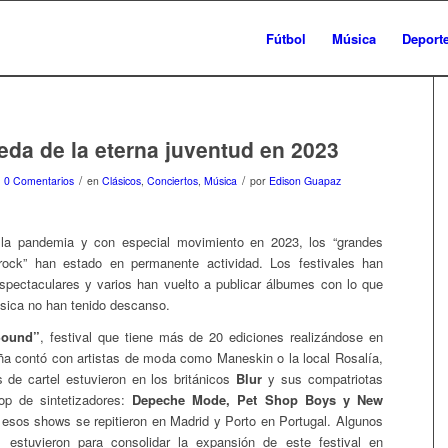
Fútbol
Música
Deport
da de la eterna juventud en 2023
/
/
0 Comentarios
en
Clásicos
,
Conciertos
,
Música
por
Edison Guapaz
 la pandemia y con especial movimiento en 2023, los “grandes
 rock” han estado en permanente actividad. Los festivales han
espectaculares y varios han vuelto a publicar álbumes con lo que
úsica no han tenido descanso.
Sound”
, festival que tiene más de 20 ediciones realizándose en
a contó con artistas de moda como Maneskin o la local Rosalía,
 de cartel estuvieron en los británicos
Blur
y sus compatriotas
p de sintetizadores:
Depeche Mode, Pet Shop Boys y New
esos shows se repitieron en Madrid y Porto en Portugal. Algunos
s estuvieron para consolidar la expansión de este festival en