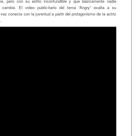
, pero con su estilo inconfundible y que básicamente nadie
 cambie. El video publicitario del tema “Angry” exalta a su
l vez conecta con la juventud a partir del protagonismo de la actriz
.