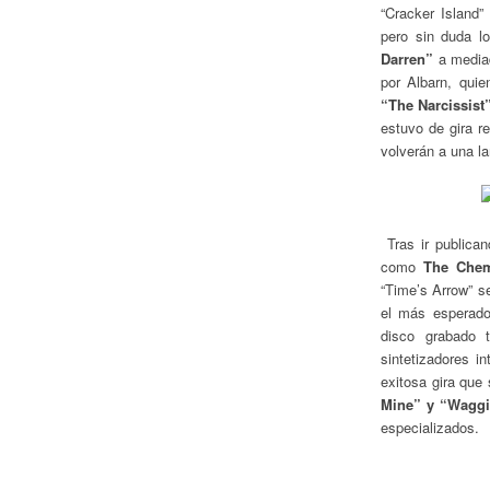
“Cracker Island”
pero sin duda l
Darren”
a mediad
por Albarn, qui
“The Narcissist
estuvo de gira r
volverán a una l
Tras ir publica
como
The Chem
“Time’s Arrow” s
el más esperado
disco grabado 
sintetizadores i
exitosa gira qu
Mine” y “Wagg
especializados.