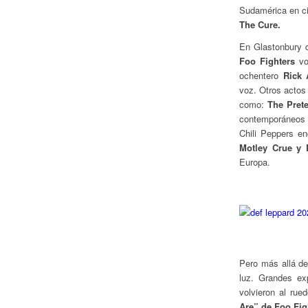
Sudamérica en c
The Cure.
En Glastonbury d
Foo Fighters
vol
ochentero
Rick A
voz. Otros actos
como:
The Pret
contemporáneos 
Chili Peppers e
Motley Crue y 
Europa.
Pero más allá de 
luz. Grandes exp
volvieron al ru
Are” de Foo Fig