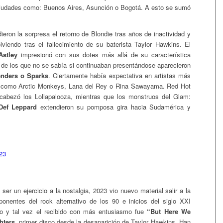
iudades como: Buenos Aires, Asunción o Bogotá. A esto se sumó
ieron la sorpresa el retorno de Blondie tras años de inactividad y
viendo tras el fallecimiento de su baterista Taylor Hawkins. El
stley
impresionó con sus dotes más allá de su característica
 de los que no se sabía si continuaban presentándose aparecieron
enders o Sparks
. Ciertamente había expectativa en artistas más
como Arctic Monkeys, Lana del Rey o Rina Sawayama. Red Hot
ncabezó los Lollapalooza, mientras que los monstruos del Glam:
Def Leppard
extendieron su pomposa gira hacia Sudamérica y
ser un ejercicio a la nostalgia, 2023 vio nuevo material salir a la
onentes del rock alternativo de los 90 e inicios del siglo XXI
edo y tal vez el recibido con más entusiasmo fue
“But Here We
hters,
primer disco desde la desaparición de Taylor Hawkins. Han