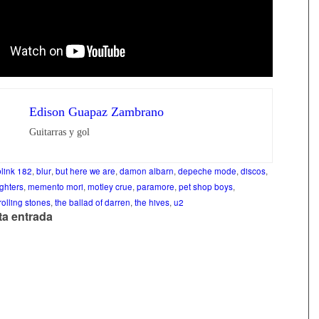
Edison Guapaz Zambrano
Guitarras y gol
blink 182
,
blur
,
but here we are
,
damon albarn
,
depeche mode
,
discos
,
ighters
,
memento mori
,
motley crue
,
paramore
,
pet shop boys
,
rolling stones
,
the ballad of darren
,
the hives
,
u2
ta entrada