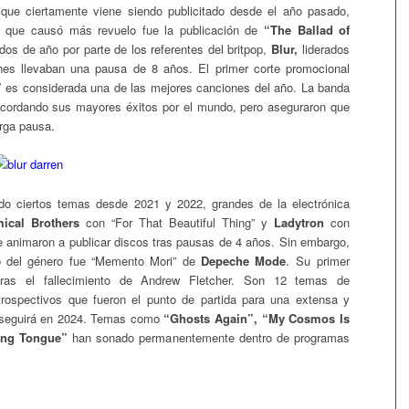
 que ciertamente viene siendo publicitado desde el año pasado,
o que causó más revuelo fue la publicación de
“The Ballad of
os de año por parte de los referentes del britpop,
Blur,
liderados
enes llevaban una pausa de 8 años. El primer corte promocional
”
es considerada una de las mejores canciones del año. La banda
ecordando sus mayores éxitos por el mundo, pero aseguraron que
arga pausa.
ndo ciertos temas desde 2021 y 2022, grandes de la electrónica
ical Brothers
con “For That Beautiful Thing” y
Ladytron
con
e animaron a publicar discos tras pausas de 4 años. Sin embargo,
 del género fue “Memento Mori” de
Depeche Mode
. Su primer
tras el fallecimiento de Andrew Fletcher. Son 12 temas de
ntrospectivos que fueron el punto de partida para una extensa y
e seguirá en 2024. Temas como
“Ghosts Again”, “My Cosmos Is
ing Tongue”
han sonado permanentemente dentro de programas