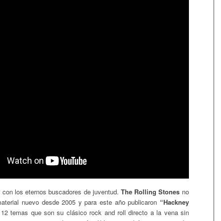
r con los eternos buscadores de juventud.
The Rolling Stones
no
material nuevo desde 2005 y para este año publicaron
“Hackney
12 temas que son su clásico rock and roll directo a la vena sin