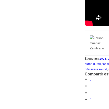
Etiquetas:
2023
,
duran duran
,
foo f
primavera sound
,
Compartir es