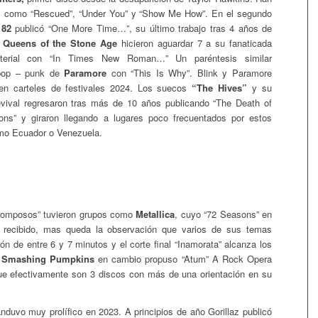
 como “Rescued”, “Under You” y “Show Me How”. En el segundo
182
publicó “One More Time…”, su último trabajo tras 4 años de
Queens of the Stone Age
hicieron aguardar 7 a su fanaticada
terial con “In Times New Roman…” Un paréntesis similar
 pop – punk de
Paramore
con “This Is Why”. Blink y Paramore
 en carteles de festivales 2024. Los suecos
“The Hives”
y su
evival regresaron tras más de 10 años publicando “The Death of
ns” y giraron llegando a lugares poco frecuentados por estos
mo Ecuador o Venezuela.
omposos” tuvieron grupos como
Metallica
, cuyo “72 Seasons” en
n recibido, mas queda la observación que varios de sus temas
ón de entre 6 y 7 minutos y el corte final “Inamorata” alcanza los
 Smashing Pumpkins
en cambio propuso “Atum” A Rock Opera
ue efectivamente son 3 discos con más de una orientación en su
nduvo muy prolífico en 2023. A principios de año Gorillaz publicó