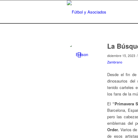
La Búsque
/
diciembre 15, 2023
Zambrano
Desde el fin de
dinosaurios del
tenido carteles 
los fans de la m
El
“Primavera 
Barcelona, Españ
pero las cabezas
emblemas del po
Order.
Varios de 
de esos artista