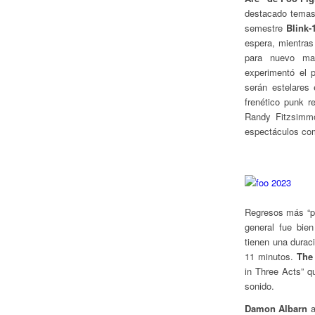
destacado temas
semestre
Blink-
espera, mientras
para nuevo ma
experimentó el
serán estelares
frenético punk r
Randy Fitzsimmo
espectáculos co
Regresos más “p
general fue bie
tienen una duraci
11 minutos.
The
in Three Acts” q
sonido.
Damon Albarn
a