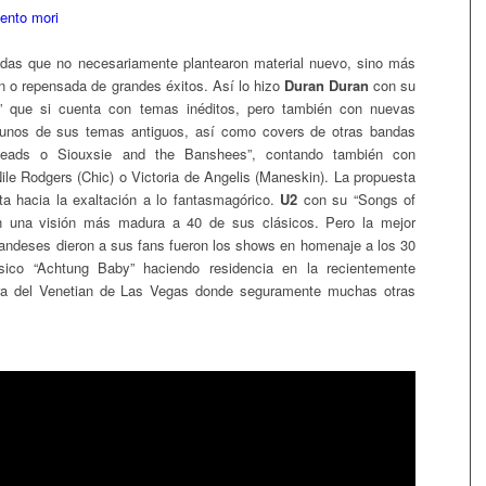
das que no necesariamente plantearon material nuevo, sino más
ón o repensada de grandes éxitos. Así lo hizo
Duran Duran
con su
 que si cuenta con temas inéditos, pero también con nuevas
gunos de sus temas antiguos, así como covers de otras bandas
eads o Siouxsie and the Banshees”, contando también con
ile Rodgers (Chic) o Victoria de Angelis (Maneskin). La propuesta
nta hacia la exaltación a lo fantasmagórico.
U2
con su “Songs of
on una visión más madura a 40 de sus clásicos. Pero la mejor
irlandeses dieron a sus fans fueron los shows en homenaje a los 30
ico “Achtung Baby” haciendo residencia en la recientemente
ra del Venetian de Las Vegas donde seguramente muchas otras