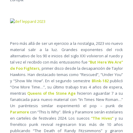
Pero más allá de ser un ejercicio a la nostalgia, 2023 vio nuevo
material salir a la luz. Grandes exponentes del rock
alternativo de los 90 e inicios del siglo XXI volvieron al ruedo y
tal vez el recibido con más entusiasmo fue
“But Here We Are”
de Foo Fighters,
primer disco desde la desaparición de Taylor
Hawkins. Han destacado temas como “Rescued”, “Under You”
y “Show Me How”. En el segundo semestre
Blink-182
publicó
“One More Time…”, su último trabajo tras 4 años de espera,
mientras
Queens of the Stone Age
hicieron aguardar 7 a su
fanaticada para nuevo material con “In Times New Roman…”
Un paréntesis similar experimentó el pop – punk de
Paramore
con “This Is Why”. Blink y Paramore serán estelares
en carteles de festivales 2024. Los suecos
“The Hives”
y su
frenético punk revival regresaron tras más de 10 años
publicando “The Death of Randy Fitzsimmons” y giraron