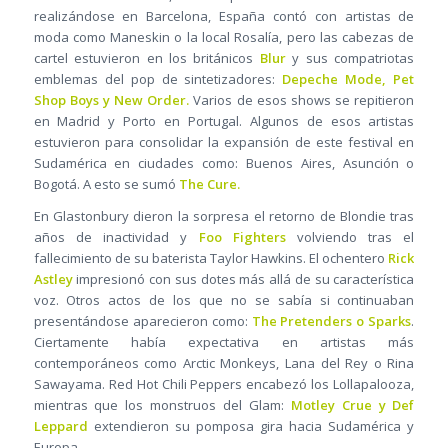
realizándose en Barcelona, España contó con artistas de
moda como Maneskin o la local Rosalía, pero las cabezas de
cartel estuvieron en los británicos
Blur
y sus compatriotas
emblemas del pop de sintetizadores:
Depeche Mode, Pet
Shop Boys y New Order.
Varios de esos shows se repitieron
en Madrid y Porto en Portugal. Algunos de esos artistas
estuvieron para consolidar la expansión de este festival en
Sudamérica en ciudades como: Buenos Aires, Asunción o
Bogotá. A esto se sumó
The Cure.
En Glastonbury dieron la sorpresa el retorno de Blondie tras
años de inactividad y
Foo Fighters
volviendo tras el
fallecimiento de su baterista Taylor Hawkins. El ochentero
Rick
Astley
impresionó con sus dotes más allá de su característica
voz. Otros actos de los que no se sabía si continuaban
presentándose aparecieron como:
The Pretenders o Sparks
.
Ciertamente había expectativa en artistas más
contemporáneos como Arctic Monkeys, Lana del Rey o Rina
Sawayama. Red Hot Chili Peppers encabezó los Lollapalooza,
mientras que los monstruos del Glam:
Motley Crue y Def
Leppard
extendieron su pomposa gira hacia Sudamérica y
Europa.