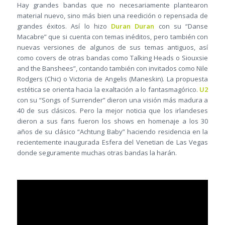
Hay grandes bandas que no necesariamente plantearon
material nuevo, sino más bien una reedición o repensada de
grandes éxitos. Así lo hizo
Duran Duran
con su “Danse
Macabre” que si cuenta con temas inéditos, pero también con
nuevas versiones de algunos de sus temas antiguos, así
como covers de otras bandas como Talking Heads o Siouxsie
and the Banshees”, contando también con invitados como Nile
Rodgers (Chic) o Victoria de Angelis (Maneskin). La propuesta
estética se orienta hacia la exaltación a lo fantasmagórico.
U2
con su “Songs of Surrender” dieron una visión más madura a
40 de sus clásicos. Pero la mejor noticia que los irlandeses
dieron a sus fans fueron los shows en homenaje a los 30
años de su clásico “Achtung Baby” haciendo residencia en la
recientemente inaugurada Esfera del Venetian de Las Vegas
donde seguramente muchas otras bandas la harán.