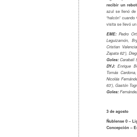
recibir un rebo
azul se llenó de
“halcón” cuando
visita se llevó u
EME:
Pedro Orti
Leguizamón, Bry
Cristian Valenc
Zapata 62’), Die
Goles:
Carabalí 5
DYJ:
Enrique Bol
Tomás Cardona, 
Nicolás Fernánde
63’), Gastón Tog
Goles:
Fernández
3 de agosto
Ñublense 0 – Lig
Concepción – E