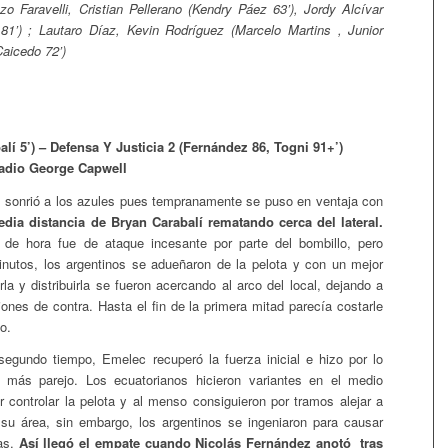
zo Faravelli, Cristian Pellerano (Kendry Páez 63’), Jordy Alcívar
81’) ; Lautaro Díaz, Kevin Rodríguez (Marcelo Martins , Junior
aicedo 72’)
lí 5’) – Defensa Y Justicia 2 (Fernández 86, Togni 91+’)
tadio George Capwell
go sonrió a los azules pues tempranamente se puso en ventaja con
dia distancia de Bryan Carabalí rematando cerca del lateral.
o de hora fue de ataque incesante por parte del bombillo, pero
nutos, los argentinos se adueñaron de la pelota y con un mejor
arla y distribuirla se fueron acercando al arco del local, dejando a
iones de contra. Hasta el fin de la primera mitad parecía costarle
lo.
egundo tiempo, Emelec recuperó la fuerza inicial e hizo por lo
más parejo. Los ecuatorianos hicieron variantes en el medio
r controlar la pelota y al menso consiguieron por tramos alejar a
su área, sin embargo, los argentinos se ingeniaron para causar
as.
Así llegó el empate cuando Nicolás Fernández anotó tras