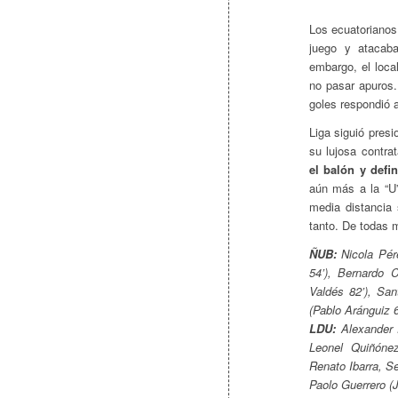
Los ecuatorianos
juego y atacaba
embargo, el local
no pasar apuros.
goles respondió 
Liga siguió pres
su lujosa contra
el balón y defi
aún más a la “U”
media distancia
tanto. De todas 
ÑUB:
Nicola Pér
54’), Bernardo 
Valdés 82’), San
(Pablo Aránguiz 6
LDU:
Alexander 
Leonel Quiñónez
Renato Ibarra, S
Paolo Guerrero (