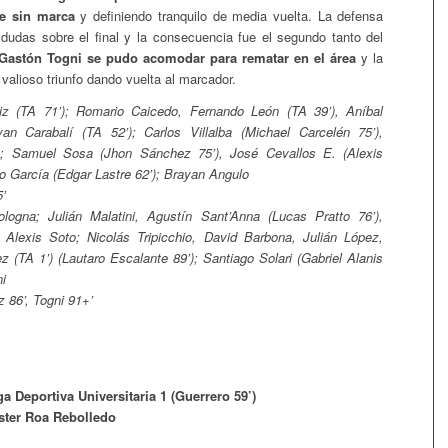
te sin marca
y definiendo tranquilo de media vuelta. La defensa
 dudas sobre el final y la consecuencia fue el segundo tanto del
Gastón Togni se pudo acomodar para rematar en el área
y la
n valioso triunfo dando vuelta al marcador.
z (TA 71’); Romario Caicedo, Fernando León (TA 39’), Aníbal
an Carabalí (TA 52’); Carlos Villalba (Michael Carcelén 75’),
ia; Samuel Sosa (Jhon Sánchez 75’), José Cevallos E. (Alexis
go García (Edgar Lastre 62’); Brayan Angulo
’
ogna; Julián Malatini, Agustín Sant’Anna (Lucas Pratto 76’),
Alexis Soto; Nicolás Tripicchio, David Barbona, Julián López,
z (TA 1’) (Lautaro Escalante 89’); Santiago Solari (Gabriel Alanis
ni
 86’, Togni 91+’
a Deportiva Universitaria 1 (Guerrero 59’)
ster Roa Rebolledo