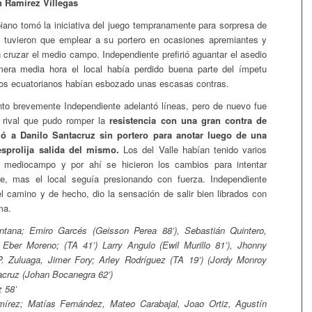
n Ramírez Villegas
iano tomó la iniciativa del juego tempranamente para sorpresa de
e tuvieron que emplear a su portero en ocasiones apremiantes y
 cruzar el medio campo. Independiente prefirió aguantar el asedio
mera media hora el local había perdido buena parte del ímpetu
s los ecuatorianos habían esbozado unas escasas contras.
to brevemente Independiente adelantó líneas, pero de nuevo fue
 rival que pudo romper la
resistencia con una gran contra de
ó a Danilo Santacruz sin portero para anotar luego de una
sprolija salida del mismo.
Los del Valle habían tenido varios
 mediocampo y por ahí se hicieron los cambios para intentar
e, mas el local seguía presionando con fuerza. Independiente
l camino y de hecho, dio la sensación de salir bien librados con
ma.
ntana; Emiro Garcés (Geisson Perea 88’), Sebastián Quintero,
 Eber Moreno; (TA 41’) Larry Angulo (Ewil Murillo 81’), Jhonny
. Zuluaga, Jimer Fory; Arley Rodríguez (TA 19’) (Jordy Monroy
tacruz (Johan Bocanegra 62’)
 58’
rez; Matías Fernández, Mateo Carabajal, Joao Ortiz, Agustín