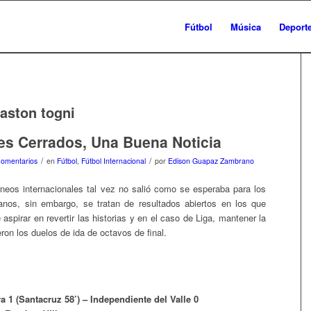
Fútbol
Música
Deport
aston togni
s Cerrados, Una Buena Noticia
/
/
Comentarios
en
Fútbol
,
Fútbol Internacional
por
Edison Guapaz Zambrano
rneos internacionales tal vez no salió como se esperaba para los
anos, sin embargo, se tratan de resultados abiertos en los que
aspirar en revertir las historias y en el caso de Liga, mantener la
eron los duelos de ida de octavos de final.
a 1 (Santacruz 58’) – Independiente del Valle 0