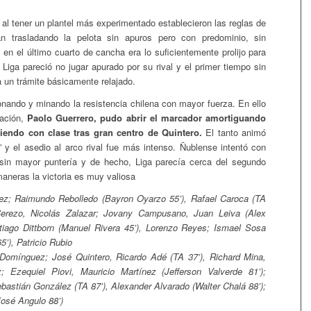
 al tener un plantel más experimentado establecieron las reglas de
n trasladando la pelota sin apuros pero con predominio, sin
 en el último cuarto de cancha era lo suficientemente prolijo para
 Liga pareció no jugar apurado por su rival y el primer tiempo sin
a un trámite básicamente relajado.
ionando y minando la resistencia chilena con mayor fuerza. En ello
tación,
Paolo Guerrero, pudo abrir el marcador amortiguando
niendo con clase tras gran centro de Quintero.
El tanto animó
 y el asedio al arco rival fue más intenso. Ñublense intentó con
 sin mayor puntería y de hecho, Liga parecía cerca del segundo
maneras la victoria es muy valiosa
ez; Raimundo Rebolledo (Bayron Oyarzo 55’), Rafael Caroca (TA
Cerezo, Nicolás Zalazar; Jovany Campusano, Juan Leiva (Alex
tiago Dittborn (Manuel Rivera 45’), Lorenzo Reyes; Ismael Sosa
5’), Patricio Rubio
Domínguez; José Quintero, Ricardo Adé (TA 37’), Richard Mina,
; Ezequiel Piovi, Mauricio Martínez (Jefferson Valverde 81’);
ebastián González (TA 87’), Alexander Alvarado (Walter Chalá 88’);
José Angulo 88’)