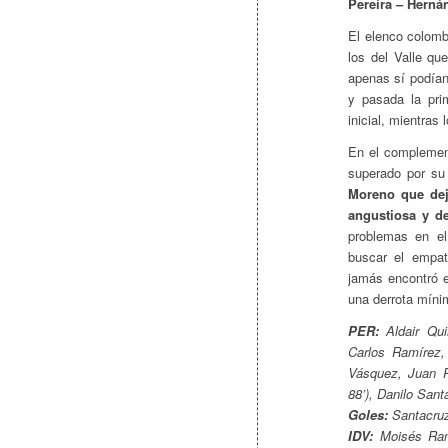
Pereira – Herná
El elenco colomb
los del Valle qu
apenas sí podían
y pasada la pri
inicial, mientra
En el complemen
superado por su
Moreno que dej
angustiosa y de
problemas en el
buscar el empat
jamás encontró e
una derrota míni
PER:
Aldair Qui
Carlos Ramírez,
Vásquez, Juan P
88’), Danilo San
Goles:
Santacruz
IDV:
Moisés Ramí