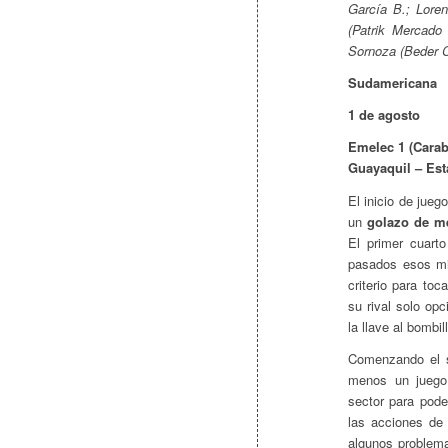
García B.; Loren
(Patrik Mercado 
Sornoza (Beder C
Sudamericana
1 de agosto
Emelec 1 (Caraba
Guayaquil – Es
El inicio de jue
un
golazo de me
El primer cuart
pasados esos mi
criterio para toc
su rival solo opc
la llave al bombil
Comenzando el s
menos un juego 
sector para pode
las acciones de 
algunos problem