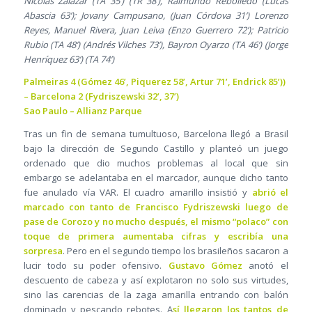
Nicolás Zalazar (TA 35’) (TR 38’), Raimundo Rebolledo (Lucas
Abascia 63’); Jovany Campusano, (Juan Córdova 31’) Lorenzo
Reyes, Manuel Rivera, Juan Leiva (Enzo Guerrero 72’); Patricio
Rubio (TA 48’) (Andrés Vilches 73’), Bayron Oyarzo (TA 46’) (Jorge
Henríquez 63’) (TA 74’)
Palmeiras 4 (Gómez 46’, Piquerez 58’, Artur 71’, Endrick 85’))
– Barcelona 2 (Fydriszewski 32’, 37’)
Sao Paulo – Allianz Parque
Tras un fin de semana tumultuoso, Barcelona llegó a Brasil
bajo la dirección de Segundo Castillo y planteó un juego
ordenado que dio muchos problemas al local que sin
embargo se adelantaba en el marcador, aunque dicho tanto
fue anulado vía VAR. El cuadro amarillo insistió y
abrió el
marcado con tanto de Francisco Fydriszewski luego de
pase de Corozo y no mucho después, el mismo “polaco” con
toque de primera aumentaba cifras y escribía una
sorpresa
. Pero en el segundo tiempo los brasileños sacaron a
lucir todo su poder ofensivo.
Gustavo Gómez
anotó el
descuento de cabeza y así explotaron no solo sus virtudes,
sino las carencias de la zaga amarilla entrando con balón
dominado y pescando rebotes. A
sí llegaron los tantos de