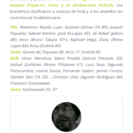
Joaquín Piquerez, Artur y el adolescente Endrick.
Los
brasileños clasificaron a octavos de final y a los amarillos les
resta buscar Sudamericana.
PAL:
Weverton; Mayke, Luan, Gustavo Gómez (TA 80’), Joaquín
Piquerez; Gabriel Menino (José M.López 45’), Zé Rafael (Jaílson
88’); Artur (Bruno Tabata 92+’), Raphael Veiga, Dudu (Breno
Lopes 84’); Rony (Endrick 84’)
Goles:
Gómez 46’, Piquerez 58’, Artur 71’, Endrick 85’
BAR:
Víctor Mendoza; Mario Pineida (Adonis Preciado 20’);
Joshué Quiñónez (Bruno PIñatares 61’), Luca Sosa, Segundo
Portocarrero; Leonai Souza, Fernando Gaibor; Janner Corozo,
Damián Díaz (TA 52’) , Christian Ortiz (Agustín Rodríguez 84’);
Francisco Fydriszewski
Goles:
Fydriszewski 32’, 37’