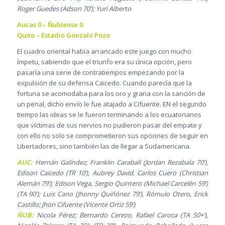
Roger Guedes (Adson 70’); Yuri Alberto
Aucas 0 – Ñublense 0
Quito – Estadio Gonzalo Pozo
El cuadro oriental había arrancado este juego con mucho
ímpetu, sabiendo que el triunfo era su única opción, pero
pasaría una serie de contratiempos empezando por la
expulsión de su defensa Caicedo. Cuando parecía que la
fortuna se acomodaba para los oro y grana con la sanción de
un penal, dicho envío le fue atajado a Cifuente. EN el segundo
tiempo las ideas se le fueron terminando a los ecuatorianos
que víctimas de sus nervios no pudieron pasar del empate y
con ello no solo se comprometieron sus opciones de seguir en
Libertadores, sino también las de llegar a Sudamericana.
AUC:
Hernán Galíndez; Franklin Carabalí (Jordan Rezabala 70’),
Edison Caicedo (TR 10’), Aubrey David, Carlos Cuero (Christian
Alemán 79’); Edison Vega, Sergio Quintero (Michael Carcelén 59’)
(TA 90’); Luis Cano (Jhonny Quiñónez 79’), Rómulo Otero, Erick
Castillo; Jhon Cifuente (Vicente Ortiz 59’)
ÑUB:
Nicola Pérez; Bernardo Cerezo, Rafael Caroca (TA 50+’),