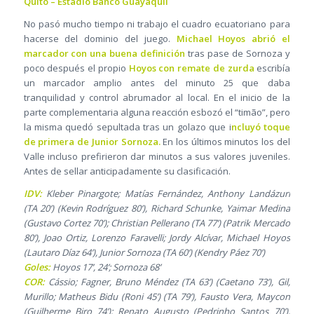
Quito – Estadio Banco Guayaquil
No pasó mucho tiempo ni trabajo el cuadro ecuatoriano para
hacerse del dominio del juego.
Michael Hoyos abrió el
marcador con una buena definición
tras pase de Sornoza y
poco después el propio
Hoyos con remate de zurda
escribía
un marcador amplio antes del minuto 25 que daba
tranquilidad y control abrumador al local. En el inicio de la
parte complementaria alguna reacción esbozó el “timão”, pero
la misma quedó sepultada tras un golazo que i
ncluyó toque
de primera de Junior Sornoza.
En los últimos minutos los del
Valle incluso prefirieron dar minutos a sus valores juveniles.
Antes de sellar anticipadamente su clasificación.
IDV:
Kleber Pinargote; Matías Fernández, Anthony Landázuri
(TA 20’) (Kevin Rodríguez 80’), Richard Schunke, Yaimar Medina
(Gustavo Cortez 70’); Christian Pellerano (TA 77’) (Patrik Mercado
80’), Joao Ortiz, Lorenzo Faravelli; Jordy Alcívar, Michael Hoyos
(Lautaro Díaz 64’), Junior Sornoza (TA 60’) (Kendry Páez 70’)
Goles:
Hoyos 17’, 24’; Sornoza 68’
COR:
Cássio; Fagner, Bruno Méndez (TA 63’) (Caetano 73’), Gil,
Murillo; Matheus Bidu (Roni 45’) (TA 79’), Fausto Vera, Maycon
(Guilherme Biro 74’); Renato Augusto (Pedrinho Santos 70’),