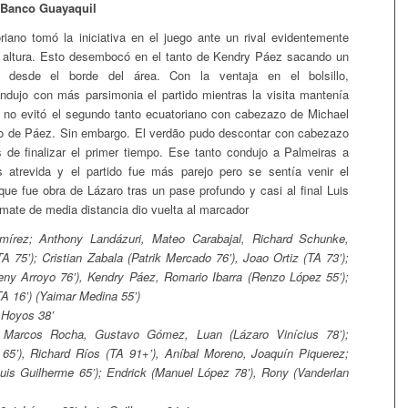
 Banco Guayaquil
riano tomó la iniciativa en el juego ante un rival evidentemente
a altura. Esto desembocó en el tanto de Kendry Páez sacando un
o desde el borde del área. Con la ventaja en el bolsillo,
ndujo con más parsimonia el partido mientras la visita mantenía
ue no evitó el segundo tanto ecuatoriano con cabezazo de Michael
ro de Páez. Sin embargo. El verdão pudo descontar con cabezazo
 de finalizar el primer tiempo. Ese tanto condujo a Palmeiras a
 atrevida y el partido fue más parejo pero se sentía venir el
que fue obra de Lázaro tras un pase profundo y casi al final Luis
mate de media distancia dio vuelta al marcador
rez; Anthony Landázuri, Mateo Carabajal, Richard Schunke,
A 75’); Cristian Zabala (Patrik Mercado 76’), Joao Ortiz (TA 73’);
eny Arroyo 76’), Kendry Páez, Romario Ibarra (Renzo López 55’);
A 16’) (Yaimar Medina 55’)
 Hoyos 38’
Marcos Rocha, Gustavo Gómez, Luan (Lázaro Vinícius 78’);
65’), Richard Ríos (TA 91+’), Aníbal Moreno, Joaquín Piquerez;
uis Guilherme 65’); Endrick (Manuel López 78’), Rony (Vanderlan