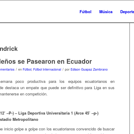
Fútbol
Música
Deport
ndrick
leños se Pasearon en Ecuador
/
/
mentarios
en
Fútbol
,
Fútbol Internacional
por
Edison Guapaz Zambrano
emana poco productiva para los equipos ecuatorianos en
de destaca un empate que puede ser definitivo para Liga en sus
mantenerse en competición.
12’ –P-) – Liga Deportiva Universitaria 1 (Arce 45’ –p-)
Estadio Metropolitano
ue inicio golpe a golpe con los ecuatorianos convencido de buscar