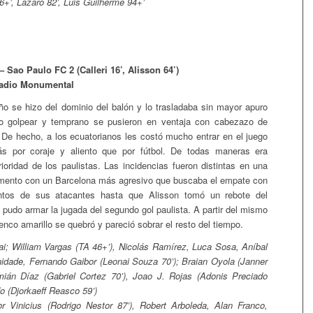
+’, Lázaro 82’, Luis Guilherme 94+’
 Sao Paulo FC 2 (Calleri 16’, Alisson 64’)
tadio Monumental
eño se hizo del dominio del balón y lo trasladaba sin mayor apuro
 golpear y temprano se pusieron en ventaja con cabezazo de
. De hecho, a los ecuatorianos les costó mucho entrar en el juego
ás por coraje y aliento que por fútbol. De todas maneras era
rioridad de los paulistas. Las incidencias fueron distintas en una
emento con un Barcelona más agresivo que buscaba el empate con
ntos de sus atacantes hasta que Alisson tomó un rebote del
y pudo armar la jugada del segundo gol paulista. A partir del mismo
lenco amarillo se quebró y pareció sobrar el resto del tiempo.
ai; William Vargas (TA 46+’), Nicolás Ramírez, Luca Sosa, Aníbal
nidade, Fernando Gaibor (Leonai Souza 70’); Braian Oyola (Janner
mián Díaz (Gabriel Cortez 70’), Joao J. Rojas (Adonis Preciado
o (Djorkaeff Reasco 59’)
r Vinicius (Rodrigo Nestor 87’), Robert Arboleda, Alan Franco,