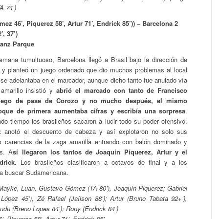
A 74’)
ez 46’, Piquerez 58’, Artur 71’, Endrick 85’)) – Barcelona 2
’, 37’)
ianz Parque
emana tumultuoso, Barcelona llegó a Brasil bajo la dirección de
 y planteó un juego ordenado que dio muchos problemas al local
se adelantaba en el marcador, aunque dicho tanto fue anulado vía
amarillo insistió y
abrió el marcado con tanto de Francisco
luego de pase de Corozo y no mucho después, el mismo
oque de primera aumentaba cifras y escribía una sorpresa
.
do tiempo los brasileños sacaron a lucir todo su poder ofensivo.
z
anotó el descuento de cabeza y así explotaron no solo sus
as carencias de la zaga amarilla entrando con balón dominado y
s. A
sí llegaron los tantos de Joaquín Piquerez, Artur y el
drick.
Los brasileños clasificaron a octavos de final y a los
sta buscar Sudamericana.
ayke, Luan, Gustavo Gómez (TA 80’), Joaquín Piquerez; Gabriel
ópez 45’), Zé Rafael (Jaílson 88’); Artur (Bruno Tabata 92+’),
udu (Breno Lopes 84’); Rony (Endrick 84’)
 Piquerez 58’, Artur 71’, Endrick 85’