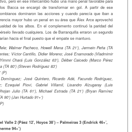
itivo, pero en ese intercambio hubo una mano penal favorable para
rlos Bacca se encargó de transformar en gol. A partir de ese
ombianos dominaron las acciones y cuando parecía que iban a
erencia mayor hubo un penal en su área que Álex Arce aprovechó
gualdad de los albos. En el complemento continuó la paridad del
érselo llevado cualquiera. Los de Barranquilla erraron un segundo
arían hacia el final puesto que el empate se mantuvo.
ele; Walmer Pacheco, Howell Mena (TA 21’), Jermein Peña (TA
uentes; Víctor Cantillo, Didier Moreno; José Enamorado (Vladmimir
 Yimmi Chará (Luis González 63’), Déiber Caicedo (Marco Pérez
a (TA 80’) (Steven Rodríguez 83’)
 (P)
Domínguez; José Quintero, Ricardo Adé, Facundo Rodríguez,
; Ezequiel Piovi, Gabriel Villamil, Lisandro Alzugaray (Luis
Jhojan Julio (TA 61’), Michael Estrada (TA 21’) (Bryan Ramírez
TA 90’) (Jan Hurtado 91+’)
(P)
l Valle 2 (Páez 12’, Hoyos 38’) – Palmeiras 3 (Endrick 46+’,
lherme 94+’)