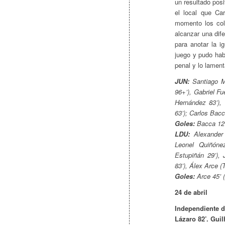
un resultado pos
el local que Ca
momento los col
alcanzar una dif
para anotar la i
juego y pudo hab
penal y lo lament
JUN:
Santiago M
96+’), Gabriel F
Hernández 83’),
63’); Carlos Bacc
Goles:
Bacca 12’
LDU:
Alexander 
Leonel Quiñónez
Estupiñán 29’), 
83’), Álex Arce (
Goles:
Arce 45’ 
24 de abril
Independiente de
Lázaro 82’. Gui