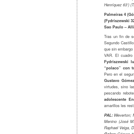
Henríquez 63’) (T
Palmeiras 4 (Góm
(Fydriszewski 32
Sao Paulo – All
Tras un fin de s
Segundo Castillo
que sin embargo 
VAR. El cuadro 
Fydriszewski 
“polaco” con t
Pero en el segun
Gustavo Góme
virtudes, sino l
pescando rebote
adolescente En
amarillos les re
PAL:
Weverton; M
Menino (José M.L
Raphael Veiga, D
Goles:
Gómez 46’,