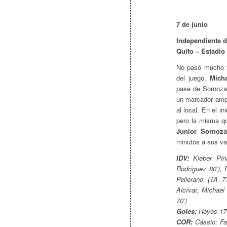
7 de junio
Independiente de
Quito – Estadio
No pasó mucho ti
del juego.
Mich
pase de Sornoza
un marcador ampl
al local. En el i
pero la misma qu
Junior Sornoza
minutos a sus val
IDV:
Kleber Pina
Rodríguez 80’), 
Pellerano (TA 7
Alcívar, Michael
70’)
Goles:
Hoyos 17’
COR:
Cássio; Fag