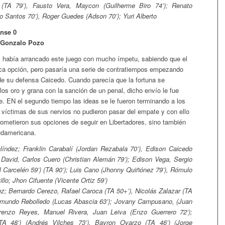
 (TA 79’), Fausto Vera, Maycon (Guilherme Biro 74’); Renato
o Santos 70’), Roger Guedes (Adson 70’); Yuri Alberto
nse 0
o Gonzalo Pozo
al había arrancado este juego con mucho ímpetu, sabiendo que el
nica opción, pero pasaría una serie de contratiempos empezando
 de su defensa Caicedo. Cuando parecía que la fortuna se
os oro y grana con la sanción de un penal, dicho envío le fue
e. EN el segundo tiempo las ideas se le fueron terminando a los
 víctimas de sus nervios no pudieron pasar del empate y con ello
ometieron sus opciones de seguir en Libertadores, sino también
Sudamericana.
índez; Franklin Carabalí (Jordan Rezabala 70’), Edison Caicedo
 David, Carlos Cuero (Christian Alemán 79’); Edison Vega, Sergio
l Carcelén 59’) (TA 90’); Luis Cano (Jhonny Quiñónez 79’), Rómulo
illo; Jhon Cifuente (Vicente Ortiz 59’)
z; Bernardo Cerezo, Rafael Caroca (TA 50+’), Nicolás Zalazar (TA
aimundo Rebolledo (Lucas Abascia 63’); Jovany Campusano, (Juan
renzo Reyes, Manuel Rivera, Juan Leiva (Enzo Guerrero 72’);
(TA 48’) (Andrés Vilches 73’), Bayron Oyarzo (TA 46’) (Jorge