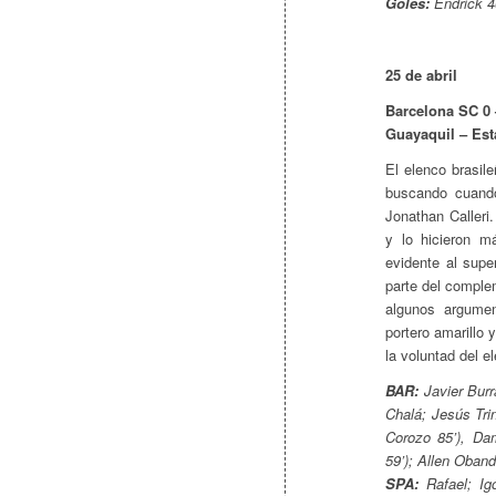
Goles:
Endrick 46
25 de abril
Barcelona SC 0 –
Guayaquil – Es
El elenco brasil
buscando cuando
Jonathan Calleri
y lo hicieron m
evidente al supe
parte del compl
algunos argume
portero amarillo 
la voluntad del e
BAR:
Javier Burr
Chalá; Jesús Tri
Corozo 85’), Da
59’); Allen Oband
SPA:
Rafael; Igo