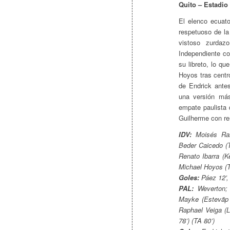
Quito – Estadio
El elenco ecuato
respetuoso de l
vistoso zurdaz
Independiente co
su libreto, lo q
Hoyos tras cent
de Endrick antes
una versión más
empate paulista 
Guilherme con re
IDV:
Moisés Ramí
Beder Caicedo (T
Renato Ibarra (K
Michael Hoyos (T
Goles:
Páez 12’,
PAL:
Weverton; 
Mayke (Estevãp 
Raphael Veiga (L
78’) (TA 80’)