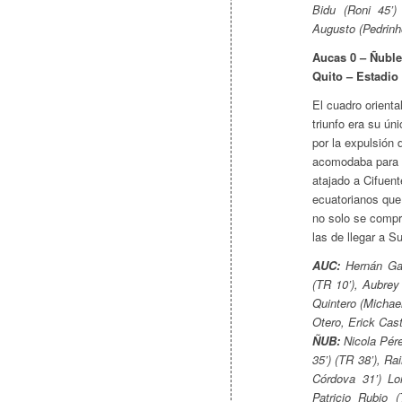
Bidu (Roni 45’)
Augusto (Pedrinh
Aucas 0 – Ñuble
Quito – Estadi
El cuadro orient
triunfo era su ú
por la expulsión
acomodaba para l
atajado a Cifuent
ecuatorianos que
no solo se compr
las de llegar a 
AUC:
Hernán Gal
(TR 10’), Aubrey
Quintero (Michae
Otero, Erick Cast
ÑUB:
Nicola Pére
35’) (TR 38’), R
Córdova 31’) Lo
Patricio Rubio 