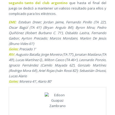
segundo tanto del club argentino
que hasta el final del
juego se dedicó a mantener un valioso resultado para ellos y
complicado para los eléctricos.
EME:
Esteban Dreer; Jordan Jaime, Fernando Pinillo (TA 22’),
Oscar Bagüí (TA 41’) (Bryan Angulo 84’); Byron Mina; Pedro
Quiñónez (Robert Burbano C. 71’), Osbaldo Lastra, Fernando
Gaibor, Ayrton Preciado; Marcos Mondaini, Marlon De Jesús
(Bruno Vides 61’)
Goles:
Preciado 1’
RIV:
Augusto Batalla; Jorge Moreira (TA 77’), Jonatan Maidana (TA
49’), Lucas Martínez Q., Milton Casco (TA 46+’), Leonardo Ponzio,
Ignacio Fernández (Camilo Mayada 62’), Gonzalo Martínez
(Rodrigo Mora 64’), Ariel Rojas (Iván Rossi 82’); Sebastián Driussi,
Lucas Alario
Goles:
Moreira 41’, Alario 80’