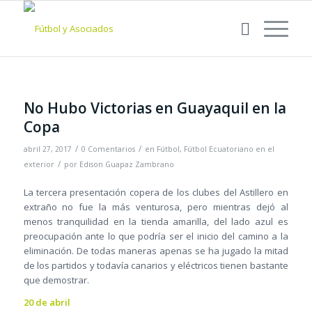
No Hubo Victorias en Guayaquil en la
Copa
/
/
abril 27, 2017
0 Comentarios
en
Fútbol
,
Fútbol Ecuatoriano en el
/
exterior
por
Edison Guapaz Zambrano
La tercera presentación copera de los clubes del Astillero en
extraño no fue la más venturosa, pero mientras dejó al
menos tranquilidad en la tienda amarilla, del lado azul es
preocupación ante lo que podría ser el inicio del camino a la
eliminación. De todas maneras apenas se ha jugado la mitad
de los partidos y todavía canarios y eléctricos tienen bastante
que demostrar.
20 de abril