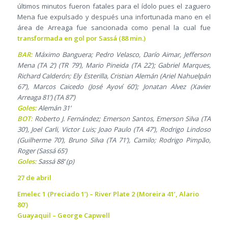
últimos minutos fueron fatales para el ídolo pues el zaguero
Mena fue expulsado y después una infortunada mano en el
área de Arreaga fue sancionada como penal la cual fue
transformada en gol por Sassá (88 min.)
BAR:
Máximo Banguera; Pedro Velasco, Darío Aimar, Jefferson
Mena (TA 2’) (TR 79’), Mario Pineida (TA 22’); Gabriel Marques,
Richard Calderón; Ely Esterilla, Cristian Alemán (Ariel Nahuelpán
67’), Marcos Caicedo (José Ayoví 60’); Jonatan Alvez (Xavier
Arreaga 81’) (TA 87’)
Goles:
Alemán 31’
BOT:
Roberto J. Fernández; Emerson Santos, Emerson Silva (TA
30’), Joel Carli, Victor Luis; Joao Paulo (TA 47’), Rodrigo Lindoso
(Guilherme 70’), Bruno Silva (TA 71’), Camilo; Rodrigo Pimpão,
Roger (Sassá 65’)
Goles:
Sassá 88’ (p)
27 de abril
Emelec 1 (Preciado 1’) – River Plate 2 (Moreira 41’, Alario
80’)
Guayaquil – George Capwell