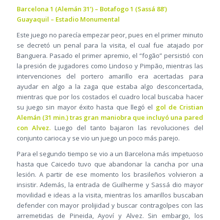
Barcelona 1 (Alemán 31’) – Botafogo 1 (Sassá 88’)
Guayaquil – Estadio Monumental
Este juego no parecía empezar peor, pues en el primer minuto
se decretó un penal para la visita, el cual fue atajado por
Banguera. Pasado el primer apremio, el “fogão” persistió con
la presión de jugadores como Lindoso y Pimpão, mientras las
intervenciones del portero amarillo era acertadas para
ayudar en algo a la zaga que estaba algo desconcertada,
mientras que por los costados el cuadro local buscaba hacer
su juego sin mayor éxito hasta que llegó el
gol de Cristian
Alemán (31 min.) tras gran maniobra que incluyó una pared
con Alvez.
Luego del tanto bajaron las revoluciones del
conjunto carioca y se vio un juego un poco más parejo.
Para el segundo tiempo se vio a un Barcelona más impetuoso
hasta que Caicedo tuvo que abandonar la cancha por una
lesión. A partir de ese momento los brasileños volvieron a
insistir. Además, la entrada de Guilherme y Sassá dio mayor
movilidad e ideas a la visita, mientras los amarillos buscaban
defender con mayor prolijidad y buscar contragolpes con las
arremetidas de Pineida, Ayoví y Alvez. Sin embargo, los