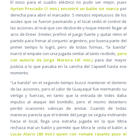
El inicio para el cuadro eléctrico no pudo ser mejor, pues
Ayrton Preciado (1 min.) encontró un balón sin marca
por
derecha para abrir el marcador. 5 minutos impetuosos de los
azules que se fueron pasmando y el local cedió el control de
las acciones al rival que con desborde y toque intentó llegar al
arco de Dreer. Emelec prefirió el juego fuerte y quitar ritmo el
partido para frenar al conjunto argentino, por buena parte del
primer tiempo lo logró, pero de todas formas, “la banda”
marcó el empate con una jugada similar al tanto recibido,
pero
con autoría de Jorge Moreira (41 min.)
para dar mayor
justicia a lo que pasaba en la cancha del Capwell hasta ese
momento.
“La banda” en el segundo tiempo buscó mantener el dominio
de las acciones, pero el calor de Guayaquil fue mermando su
vértigo y fuerzas, en tanto que la entrada de Vides daba
impulso al ataque del bombillo, pero el mismo delantero
perdió ocasiones valiosas de anotar. Cuando de todas
maneras parecía que el trámite del juego se seguía inclinando
hacia el local, llega una extraña jugada en la que Mina
rechaza mal un balón y permite que Mora le ceda el balón a
Lucas Alario (80 min.) quien con remate rasante puso el