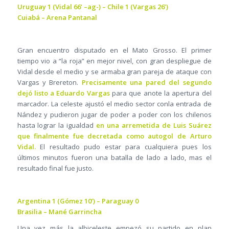
Uruguay 1 (Vidal 66’ –ag-) – Chile 1 (Vargas 26’)
Cuiabá – Arena Pantanal
Gran encuentro disputado en el Mato Grosso. El primer
tiempo vio a “la roja” en mejor nivel, con gran despliegue de
Vidal desde el medio y se armaba gran pareja de ataque con
Vargas y Brereton.
Precisamente una pared del segundo
dejó listo a Eduardo Vargas
para que anote la apertura del
marcador. La celeste ajustó el medio sector conla entrada de
Nández y pudieron jugar de poder a poder con los chilenos
hasta lograr la igualdad
en una arremetida de Luis Suárez
que finalmente fue decretada como autogol de Arturo
Vidal.
El resultado pudo estar para cualquiera pues los
últimos minutos fueron una batalla de lado a lado, mas el
resultado final fue justo.
Argentina 1 (Gómez 10’) – Paraguay 0
Brasilia – Mané Garrincha
Una vez más la albiceleste empezó su partido en plan