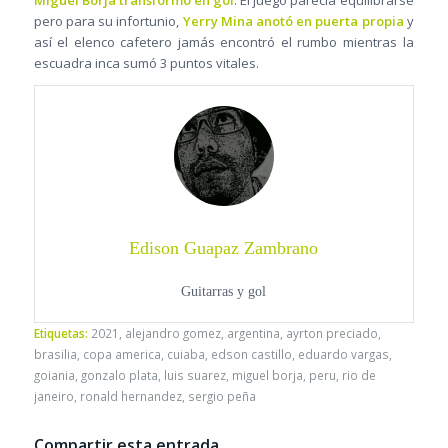
pero para su infortunio,
Yerry Mina anotó en puerta propia
y
así el elenco cafetero jamás encontró el rumbo mientras la
escuadra inca sumó 3 puntos vitales.
Edison Guapaz Zambrano
Guitarras y gol
Etiquetas:
2021
,
alejandro gomez
,
argentina
,
ayrton preciado
,
brasilia
,
copa america
,
cuiaba
,
edson castillo
,
eduardo vargas
,
goiania
,
gonzalo plata
,
luis suarez
,
miguel borja
,
peru
,
rio de
janeiro
,
ronald hernandez
,
sergio peña
Compartir esta entrada