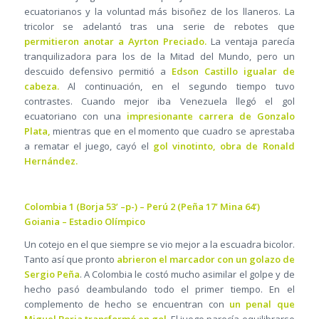
ecuatorianos y la voluntad más bisoñez de los llaneros. La
tricolor se adelantó tras una serie de rebotes que
permitieron anotar a Ayrton Preciado.
La ventaja parecía
tranquilizadora para los de la Mitad del Mundo, pero un
descuido defensivo permitió a
Edson Castillo igualar de
cabeza.
Al continuación, en el segundo tiempo tuvo
contrastes. Cuando mejor iba Venezuela llegó el gol
ecuatoriano con una
impresionante carrera de Gonzalo
Plata,
mientras que en el momento que cuadro se aprestaba
a rematar el juego, cayó el
gol vinotinto, obra de Ronald
Hernández.
Colombia 1 (Borja 53’ –p-) – Perú 2 (Peña 17’ Mina 64’)
Goiania – Estadio Olímpico
Un cotejo en el que siempre se vio mejor a la escuadra bicolor.
Tanto así que pronto
abrieron el marcador con un golazo de
Sergio Peña
. A Colombia le costó mucho asimilar el golpe y de
hecho pasó deambulando todo el primer tiempo. En el
complemento de hecho se encuentran con
un penal que
Miguel Borja transformó en gol
. El juego parecía equilibrarse