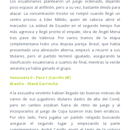
Los ecuatorianos plantearon un juego ordenado, dejando
poco espacio al anfitrión, pero a su vez, bastante tímido para
atacar. La concentración tricolor se rompió cuando llegó un
centro preciso a Eder Militão, quien de cabeza abrió el
marcador. La actitud de Ecuador en el segundo tiempo fue
más agresiva y llegó pronto el empate, obra de Ángel Mena
tras pase de Valencia. Por varios tramos de la etapa
complementaria hubo una disputa pareja. Brasil, que había
presentado una alineación alterna, empezó a recurrir a sus
titulares, pero el partido terminó igualado, asegurando la
clasificación ecuatoriana a cuartos de final, mientras la verde
amarela ya había ganado el grupo.
Venezuela 0 – Perú 1 (Carrillo 48’)
Brasilia – Mané Garrincha
A la escuadra vinotinto habían llegado las buenas noticias de
varios de sus jugadores titulares dados de alta del Covid,
pero en cambio estaban fuera de ritmo de juego y al
incorporarlos al juego de Copa lucieron más bien erráticos.
Por otro lado, Perú jugaba un partido relajado buscando
asegurar el segundo lugar y empezando la parte
complementaria, André Carrillo anotó el tanto de la victoria