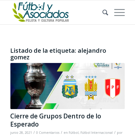
Listado de la etiqueta:
alejandro
gomez
Cierre de Grupos Dentro de lo
Esperado
/
/
/
junio 28, 2021
0 Comentarios
en
Fútbol
,
Fútbol Internacional
por