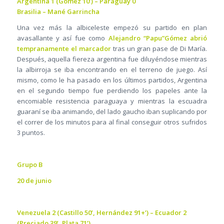
Argentina 1 (Gómez 10’) – Paraguay 0
Brasilia – Mané Garrincha
Una vez más la albiceleste empezó su partido en plan
avasallante y así fue como
Alejandro “Papu”Gómez abrió
tempranamente el marcador
tras un gran pase de Di María.
Después, aquella fiereza argentina fue diluyéndose mientras
la albirroja se iba encontrando en el terreno de juego. Así
mismo, como le ha pasado en los últimos partidos, Argentina
en el segundo tiempo fue perdiendo los papeles ante la
encomiable resistencia paraguaya y mientras la escuadra
guaraní se iba animando, del lado gaucho iban suplicando por
el correr de los minutos para al final conseguir otros sufridos
3 puntos.
Grupo B
20 de junio
Venezuela 2 (Castillo 50’, Hernández 91+’) – Ecuador 2
(Preciado 39’, Plata 71’)