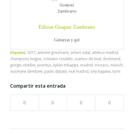
Edison Guapaz Zambrano
Guitarras y gol
Etiquetas:
2017
,
antoine griezmann
,
arturo vidal
,
atletico madrid
,
champions league
,
cristiano ronaldo
,
cuartos de final
,
dortmund
,
giorgio chiellini
,
juventus
,
kylian mbappe
,
madrid
,
monaco
,
munich
,
ousmane dembele
,
paulo dybala
,
real madrid
,
sinji kagawa
,
turin
Compartir esta entrada