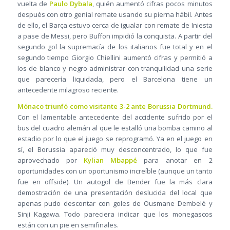
vuelta de
Paulo Dybala
, quién aumentó cifras pocos minutos
después con otro genial remate usando su pierna hábil. Antes
de ello, el Barça estuvo cerca de igualar con remate de Iniesta
a pase de Messi, pero Buffon impidió la conquista. A partir del
segundo gol la supremacía de los italianos fue total y en el
segundo tiempo Giorgio Chiellini aumentó cifras y permitió a
los de blanco y negro administrar con tranquilidad una serie
que parecería liquidada, pero el Barcelona tiene un
antecedente milagroso reciente.
Mónaco triunfó como visitante 3-2 ante Borussia Dortmund.
Con el lamentable antecedente del accidente sufrido por el
bus del cuadro alemán al que le estalló una bomba camino al
estadio por lo que el juego se reprogramó. Ya en el juego en
sí, el Borussia apareció muy desconcentrado, lo que fue
aprovechado por
Kylian Mbappé
para anotar en 2
oportunidades con un oportunismo increíble (aunque un tanto
fue en offside). Un autogol de Bender fue la más clara
demostración de una presentación deslucida del local que
apenas pudo descontar con goles de Ousmane Dembelé y
Sinji Kagawa. Todo pareciera indicar que los monegascos
están con un pie en semifinales.