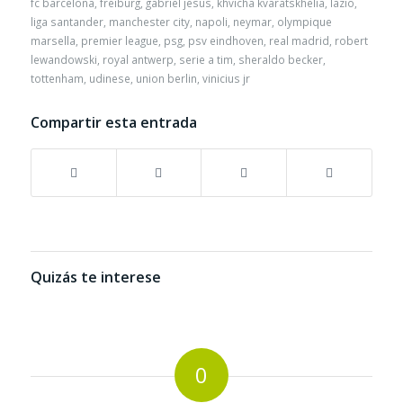
fc barcelona
,
freiburg
,
gabriel jesus
,
khvicha kvaratskhelia
,
lazio
,
liga santander
,
manchester city
,
napoli
,
neymar
,
olympique
marsella
,
premier league
,
psg
,
psv eindhoven
,
real madrid
,
robert
lewandowski
,
royal antwerp
,
serie a tim
,
sheraldo becker
,
tottenham
,
udinese
,
union berlin
,
vinicius jr
Compartir esta entrada
Quizás te interese
0