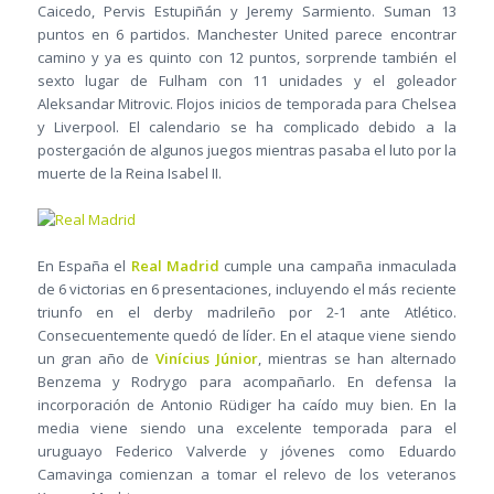
Caicedo, Pervis Estupiñán y Jeremy Sarmiento. Suman 13
puntos en 6 partidos. Manchester United parece encontrar
camino y ya es quinto con 12 puntos, sorprende también el
sexto lugar de Fulham con 11 unidades y el goleador
Aleksandar Mitrovic. Flojos inicios de temporada para Chelsea
y Liverpool. El calendario se ha complicado debido a la
postergación de algunos juegos mientras pasaba el luto por la
muerte de la Reina Isabel II.
En España el
Real Madrid
cumple una campaña inmaculada
de 6 victorias en 6 presentaciones, incluyendo el más reciente
triunfo en el derby madrileño por 2-1 ante Atlético.
Consecuentemente quedó de líder. En el ataque viene siendo
un gran año de
Vinícius Júnior
, mientras se han alternado
Benzema y Rodrygo para acompañarlo. En defensa la
incorporación de Antonio Rüdiger ha caído muy bien. En la
media viene siendo una excelente temporada para el
uruguayo Federico Valverde y jóvenes como Eduardo
Camavinga comienzan a tomar el relevo de los veteranos