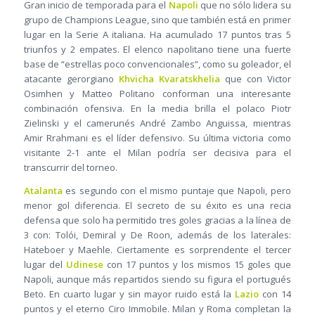
Gran inicio de temporada para el
Napoli
que no sólo lidera su
grupo de Champions League, sino que también está en primer
lugar en la Serie A italiana. Ha acumulado 17 puntos tras 5
triunfos y 2 empates. El elenco napolitano tiene una fuerte
base de “estrellas poco convencionales”, como su goleador, el
atacante gerorgiano
Khvicha Kvaratskhelia
que con Victor
Osimhen y Matteo Politano conforman una interesante
combinación ofensiva. En la media brilla el polaco Piotr
Zielinski y el camerunés André Zambo Anguissa, mientras
Amir Rrahmani es el líder defensivo. Su última victoria como
visitante 2-1 ante el Milan podría ser decisiva para el
transcurrir del torneo.
Atalanta
es segundo con el mismo puntaje que Napoli, pero
menor gol diferencia. El secreto de su éxito es una recia
defensa que solo ha permitido tres goles gracias a la línea de
3 con: Tolói, Demiral y De Roon, además de los laterales:
Hateboer y Maehle. Ciertamente es sorprendente el tercer
lugar del
Udinese
con 17 puntos y los mismos 15 goles que
Napoli, aunque más repartidos siendo su figura el portugués
Beto. En cuarto lugar y sin mayor ruido está la
Lazio
con 14
puntos y el eterno Ciro Immobile. Milan y Roma completan la