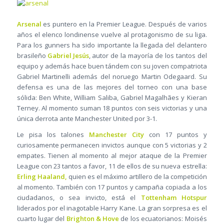
Arsenal
es puntero en la Premier League. Después de varios
años el elenco londinense vuelve al protagonismo de su liga.
Para los gunners ha sido importante la llegada del delantero
brasileño
Gabriel Jesús
, autor de la mayoría de los tantos del
equipo y además hace buen tándem con su joven compatriota
Gabriel Martinelli además del noruego Martin Odegaard. Su
defensa es una de las mejores del torneo con una base
sólida: Ben White, William Saliba, Gabriel Magalhães y Kieran
Terney. Al momento suman 18 puntos con seis victorias y una
única derrota ante Manchester United por 3-1.
Le pisa los talones
Manchester City
con 17 puntos y
curiosamente permanecen invictos aunque con 5 victorias y 2
empates. Tienen al momento al mejor ataque de la Premier
League con 23 tantos a favor, 11 de ellos de su nueva estrella:
Erling Haaland,
quien es el máximo artillero de la competición
al momento. También con 17 puntos y campaña copiada a los
ciudadanos, o sea invicto, está el
Tottenham Hotspur
liderados por el inagotable Harry Kane. La gran sorpresa es el
cuarto lugar del
Brighton & Hove
de los ecuatorianos: Moisés