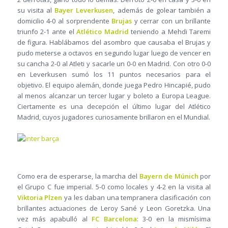
su visita al
Bayer Leverkusen
, además de golear también a
domicilio 4-0 al sorprendente
Brujas
y cerrar con un brillante
triunfo 2-1 ante el
Atlético Madrid
teniendo a Mehdi Taremi
de figura. Hablábamos del asombro que causaba el Brujas y
pudo meterse a octavos en segundo lugar luego de vencer en
su cancha 2-0 al Atleti y sacarle un 0-0 en Madrid. Con otro 0-0
en Leverkusen sumó los 11 puntos necesarios para el
objetivo. El equipo alemán, donde juega Pedro Hincapié, pudo
al menos alcanzar un tercer lugar y boleto a Europa League.
Ciertamente es una decepción el último lugar del Atlético
Madrid, cuyos jugadores curiosamente brillaron en el Mundial.
Como era de esperarse, la marcha del
Bayern de Múnich
por
el Grupo C fue imperial. 5-0 como locales y 4-2 en la visita al
Viktoria Plzen
ya les daban una tempranera clasificación con
brillantes actuaciones de Leroy Sané y Leon Goretzka. Una
vez más apabulló al
FC Barcelona
: 3-0 en la mismísima