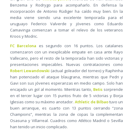
Benzema y Rodrygo para acompañarlo. En defensa la
incorporación de Antonio Rüdiger ha caído muy bien. En la
media viene siendo una excelente temporada para el
uruguayo Federico Valverde y jóvenes como Eduardo
Camavinga comienzan a tomar el relevo de los veteranos
Kroos y Modric.
FC Barcelona
es segundo con 16 puntos. Los catalanes
comenzaron con un inexplicable empate en casa ante Rayo
Vallecano, pero el resto de la temporada han sido victorias y
presentaciones impecables. Nuevas contrataciones como
Robert Lewandowski
(actual goleador del torneo) y Raphinha
han potenciado el ataque blaugrana, mientras que Pedri y
Gavi son sus jóvenes esperanzas en medio campo. Solo han
encajado un gol al momento. Mientras tanto,
Betis
sorprende
en el tercer lugar con 15 puntos fruto de 5 victorias y Borja
Iglesias como su máximo anotador.
Athletic de Bilbao
tuvo un
buen arranque, es cuarto con 13 puntos cerrando “zona
Champions”, mientras la zona de copas la complementan
Osasuna y Villarreal. Cuadros como Atlético Madrid o Sevilla
han tenido un inicio complicado.