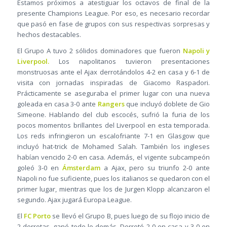
Estamos próximos a atestiguar los octavos de final de la
presente Champions League. Por eso, es necesario recordar
que pasó en fase de grupos con sus respectivas sorpresas y
hechos destacables.
El Grupo A tuvo 2 sólidos dominadores que fueron
Napoli y
Liverpool.
Los napolitanos tuvieron presentaciones
monstruosas ante el Ajax derrotándolos 4-2 en casa y 6-1 de
visita con jornadas inspiradas de Giacomo Raspadori.
Prácticamente se aseguraba el primer lugar con una nueva
goleada en casa 3-0 ante
Rangers
que incluyó doblete de Gio
Simeone. Hablando del club escocés, sufrió la furia de los
pocos momentos brillantes del Liverpool en esta temporada.
Los reds infringieron un escalofriante 7-1 en Glasgow que
incluyó hat-trick de Mohamed Salah. También los ingleses
habían vencido 2-0 en casa. Además, el vigente subcampeón
goleó 3-0 en
Ámsterdam
a Ajax, pero su triunfo 2-0 ante
Napoli no fue suficiente, pues los italianos se quedaron con el
primer lugar, mientras que los de Jurgen Klopp alcanzaron el
segundo. Ajax jugará Europa League.
El
FC Porto
se llevó el Grupo B, pues luego de su flojo inicio de
2 derrotas, ganó todo lo demás. Derrotó 2-0 en casa y 3-0 en