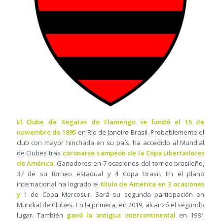
El Clube de Regatas do Flamengo se fundó el 15 de
noviembre de 1895
en Río de Janeiro Brasil. Probablemente el
club con mayor hinchada en su país, ha accedido al Mundial
de Clubes tras
coronarse campeón de la Copa Libertadores
de América.
Ganadores en 7 ocasiones del torneo brasileño,
37 de su torneo estadual y 4 Copa Brasil. En el plano
internacional ha logrado el
título de América en 3 ocasiones
y
1 de Copa Mercosur. Será su segunda participación en
Mundial de Clubes. En la primera, en 2019, alcanzó el segundo
lugar. También
ganó la antigua intercontinental
en 1981