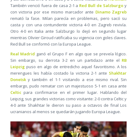
También venció fuera de casa 2-1 a
Red Bull de Salzburgo
y
con victoria por ese mismo marcador ante
Dinamo Zagreb
remató la fase. Milan parecía en problemas, pero sacó su
casta y con una contundente victoria 4-0 en Zagreb revivía.
Otro 4-0 en Italia ante Salzburgo lo dejó en segundo lugar
mientras Olivier Giroud ratificaba su vigencia con goles claves.
Red Bull se conformó con la Europa League.
Real Madrid
ganó el Grupo F en algo que se preveía lógico.
Sin embargo, su derrota 3-2 en un partidazo ante el
RB
Leipzig
puso en algo de entredicho aquel favoritismo. A los
merengues les había costado la victoria 2-1 ante
Shakhtar
Donetsk
y también el 1-1 visitando a ese mismo rival. Sin
embargo, pudo rematar con un majestuoso 5-1 en casa ante
Celtic
para confirmarse en el primer lugar. Hablando del
Leipzig, sus grandes victorias como visitante: 2-0 contra Celtic y
4-0 ante Shakhtar le dieron su paso a octavos de final Los
ucranianos al menos se quedarán jugando Europa League.