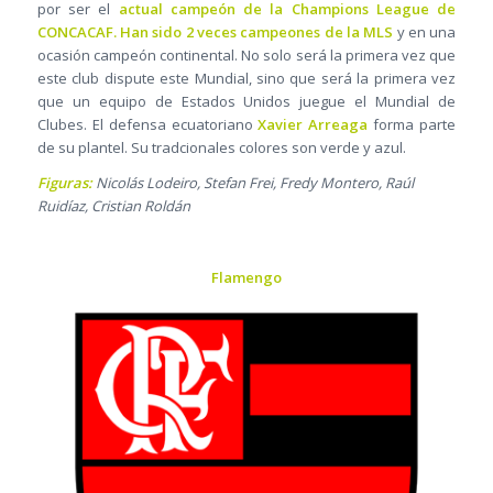
por ser el
actual campeón de la Champions League de
CONCACAF.
Han sido 2 veces campeones de la MLS
y en una
ocasión campeón continental. No solo será la primera vez que
este club dispute este Mundial, sino que será la primera vez
que un equipo de Estados Unidos juegue el Mundial de
Clubes. El defensa ecuatoriano
Xavier Arreaga
forma parte
de su plantel. Su tradcionales colores son verde y azul.
Figuras:
Nicolás Lodeiro, Stefan Frei, Fredy Montero, Raúl
Ruidíaz, Cristian Roldán
Flamengo