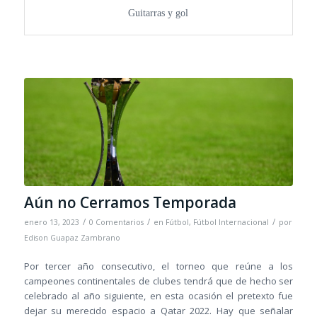
Guitarras y gol
Aún no Cerramos Temporada
/
/
/
enero 13, 2023
0 Comentarios
en
Fútbol
,
Fútbol Internacional
por
Edison Guapaz Zambrano
Por tercer año consecutivo, el torneo que reúne a los
campeones continentales de clubes tendrá que de hecho ser
celebrado al año siguiente, en esta ocasión el pretexto fue
dejar su merecido espacio a Qatar 2022. Hay que señalar