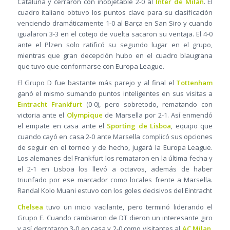
Cataluña y cerraron con inobjetable 2-0 al
Inter de Milán
. El
cuadro italiano obtuvo los puntos clave para su clasificación
venciendo dramáticamente 1-0 al Barça en San Siro y cuando
igualaron 3-3 en el cotejo de vuelta sacaron su ventaja. El 4-0
ante el Plzen solo ratificó su segundo lugar en el grupo,
mientras que gran decepción hubo en el cuadro blaugrana
que tuvo que conformarse con Europa League.
El Grupo D fue bastante más parejo y al final el
Tottenham
ganó el mismo sumando puntos inteligentes en sus visitas a
Eintracht Frankfurt
(0-0), pero sobretodo, rematando con
victoria ante el
Olympique
de Marsella por 2-1. Así enmendó
el empate en casa ante el
Sporting de Lisboa
, equipo que
cuando cayó en casa 2-0 ante Marsella complicó sus opciones
de seguir en el torneo y de hecho, jugará la Europa League.
Los alemanes del Frankfurt los remataron en la última fecha y
el 2-1 en Lisboa los llevó a octavos, además de haber
triunfado por ese marcador como locales frente a Marsella.
Randal Kolo Muani estuvo con los goles decisivos del Eintracht
Chelsea
tuvo un inicio vacilante, pero terminó liderando el
Grupo E. Cuando cambiaron de DT dieron un interesante giro
y así derrotaron 3-0 en casa y 2-0 como visitantes al
AC Milan
.