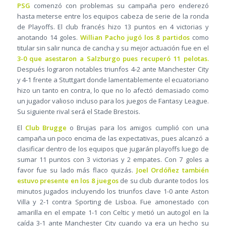
PSG
comenzó con problemas su campaña pero enderezó
hasta meterse entre los equipos cabeza de serie de la ronda
de Playoffs. El club francés hizo 13 puntos en 4 victorias y
anotando 14 goles.
Willian Pacho jugó los 8 partidos
como
titular sin salir nunca de cancha y su mejor actuación fue en el
3-0 que asestaron a Salzburgo pues recuperó 11 pelotas.
Después lograron notables triunfos 4-2 ante Manchester City
y 4-1 frente a Stuttgart donde lamentablemente el ecuatoriano
hizo un tanto en contra, lo que no lo afectó demasiado como
un jugador valioso incluso para los juegos de Fantasy League.
Su siguiente rival será el Stade Brestois.
El
Club Brugge
o Brujas para los amigos cumplió con una
campaña un poco encima de las expectativas, pues alcanzó a
clasificar dentro de los equipos que jugarán playoffs luego de
sumar 11 puntos con 3 victorias y 2 empates. Con 7 goles a
favor fue su lado más flaco quizás.
Joel Ordóñez también
estuvo presente en los 8 juegos
de su club durante todos los
minutos jugados incluyendo los triunfos clave 1-0 ante Aston
Villa y 2-1 contra Sporting de Lisboa. Fue amonestado con
amarilla en el empate 1-1 con Celtic y metió un autogol en la
caída 3-1 ante Manchester City cuando ya era un hecho su