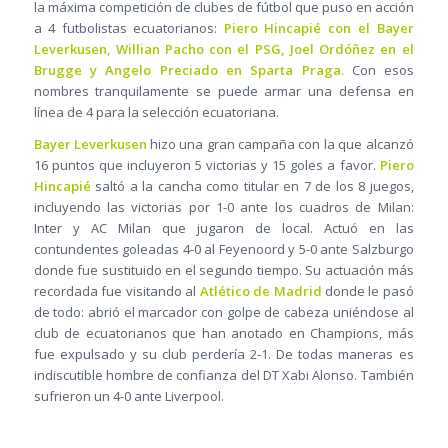
la máxima competición de clubes de fútbol que puso en acción
a 4 futbolistas ecuatorianos:
Piero Hincapié con el Bayer
Leverkusen, Willian Pacho con el PSG, Joel Ordóñez en el
Brugge y Angelo Preciado en Sparta Praga.
Con esos
nombres tranquilamente se puede armar una defensa en
línea de 4 para la selección ecuatoriana.
Bayer Leverkusen
hizo una gran campaña con la que alcanzó
16 puntos que incluyeron 5 victorias y 15 goles a favor.
Piero
Hincapié
saltó a la cancha como titular en 7 de los 8 juegos,
incluyendo las victorias por 1-0 ante los cuadros de Milan:
Inter y AC Milan que jugaron de local. Actuó en las
contundentes goleadas 4-0 al Feyenoord y 5-0 ante Salzburgo
donde fue sustituido en el segundo tiempo. Su actuación más
recordada fue visitando al
Atlético de Madrid
donde le pasó
de todo: abrió el marcador con golpe de cabeza uniéndose al
club de ecuatorianos que han anotado en Champions, más
fue expulsado y su club perdería 2-1. De todas maneras es
indiscutible hombre de confianza del DT Xabi Alonso. También
sufrieron un 4-0 ante Liverpool.