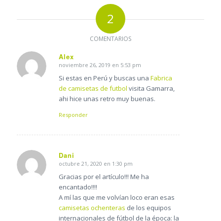
2
COMENTARIOS
Alex
noviembre 26, 2019 en 5:53 pm
Dice:
Si estas en Perú y buscas una
Fabrica
de camisetas de futbol
visita Gamarra,
ahi hice unas retro muy buenas.
Responder
Dani
octubre 21, 2020 en 1:30 pm
Dice:
Gracias por el artículo!!! Me ha
encantado!!!!
A mí las que me volvían loco eran esas
camisetas ochenteras
de los equipos
internacionales de fútbol de la época: la