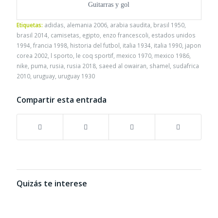
Guitarras y gol
Etiquetas:
adidas
,
alemania 2006
,
arabia saudita
,
brasil 1950
,
brasil 2014
,
camisetas
,
egipto
,
enzo francescoli
,
estados unidos
1994
,
francia 1998
,
historia del futbol
,
italia 1934
,
italia 1990
,
japon
corea 2002
,
l sporto
,
le coq sportif
,
mexico 1970
,
mexico 1986
,
nike
,
puma
,
rusia
,
rusia 2018
,
saeed al owairan
,
shamel
,
sudafrica
2010
,
uruguay
,
uruguay 1930
Compartir esta entrada
Quizás te interese