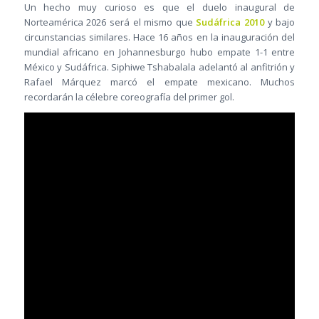
Un hecho muy curioso es que el duelo inaugural de
Norteamérica 2026 será el mismo que
Sudáfrica 2010
y bajo
circunstancias similares. Hace 16 años en la inauguración del
mundial africano en Johannesburgo hubo empate 1-1 entre
México y Sudáfrica. Siphiwe Tshabalala adelantó al anfitrión y
Rafael Márquez marcó el empate mexicano. Muchos
recordarán la célebre coreografía del primer gol.