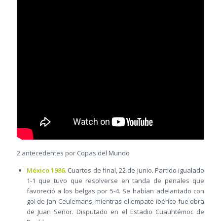
2 antecedentes por Copas del Mundo
México 1986.
Cuartos de final, 22 de junio. Partido igualado
1-1 que tuvo que resolverse en tanda de penales que
favoreció a los belgas por 5-4. Se habían adelantado con
gol de Jan Ceulemans, mientras el empate ibérico fue obra
de Juan Señor. Disputado en el Estadio Cuauhtémoc de