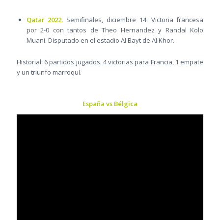
Qatar 2022.
Semifinales, diciembre 14. Victoria francesa
por 2-0 con tantos de Theo Hernandez y Randal Kolo
Muani. Disputado en el estadio Al Bayt de Al Khor.
Historial: 6 partidos jugados. 4 victorias para Francia, 1 empate
y un triunfo marroquí.
España vs Bélgica