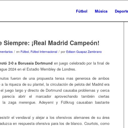
Fútbol
Música
Deport
e Siempre: ¡Real Madrid Campeón!
/
/
mentarios
en
Fútbol
,
Fútbol Internacional
por
Edison Guapaz Zambrano
rotó 2-0 a Borussia Dortmund
en juego celebrado por la final de
ague 2024 en el Estadio Wembley de Londres.
inutos fueron de una propuesta tensa mas generosa de ambos
 a la riqueza de su plantel, la circulación de pelota del Madrid era
 el juego largo y directo de Dortmund causaba problemas y cerca
parecía abrir el marcador aprovechando también ciertas
de la zaga merengue. Adeyemi y Füllkrug causaban bastante
esistir el vendaval y alejar a los ofensivos alemanes de su área
raduzca en respuesta ofensiva para los de blanco. Courtois, como