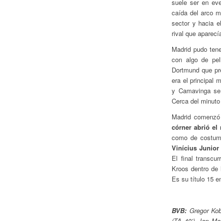
suele ser en eve
caída del arco m
sector y hacia e
rival que aparecí
Madrid pudo tene
con algo de pel
Dortmund que pre
era el principal
y Camavinga se 
Cerca del minuto
Madrid comenzó 
córner abrió el
como de costumb
Vinícius Junior
El final transc
Kroos dentro de 
Es su título 15 e
BVB:
Gregor Kob
(TA 40’), Ian Ma