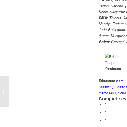
Jadon Sancho (J
Karim Adeyemi; N
RMA:
Thibaut Cou
Mendy; Federico
Jude Bellingham 
(Lucas Vázquez 
Goles:
Carvajal 7
Etiquetas:
2024
,
Los Tres Ecuatorianos
camavinga
,
emre 
de Libertadores a
marco reus
,
niclas
Sudamericana
Compartir es