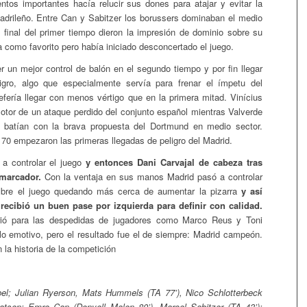
ntos importantes hacía relucir sus dones para atajar y evitar la
adrileño. Entre Can y Sabitzer los borussers dominaban el medio
l final del primer tiempo dieron la impresión de dominio sobre su
a como favorito pero había iniciado desconcertado el juego.
r un mejor control de balón en el segundo tiempo y por fin llegar
igro, algo que especialmente servía para frenar el ímpetu del
fería llegar con menos vértigo que en la primera mitad. Vinícius
 motor de un ataque perdido del conjunto español mientras Valverde
batían con la brava propuesta del Dortmund en medio sector.
 70 empezaron las primeras llegadas de peligro del Madrid.
a controlar el juego
y entonces Dani Carvajal de cabeza tras
 marcador.
Con la ventaja en sus manos Madrid pasó a controlar
re el juego quedando más cerca de aumentar la pizarra
y así
 recibió un buen pase por izquierda para definir con calidad.
urrió para las despedidas de jugadores como Marco Reus y Toni
lo emotivo, pero el resultado fue el de siempre: Madrid campeón.
n la historia de la competición
el; Julian Ryerson, Mats Hummels (TA 77’), Nico Schlotterbeck
atsen; Emre Can (Donyell Malen 80’), Marcel Sabitzer (TA 43’);