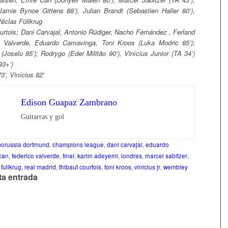
amie Bynoe Gittens 88’), Julian Brandt (Sebastien Haller 80’),
iclas Füllkrug
rtois; Dani Carvajal, Antonio Rüdiger, Nacho Fernández , Ferland
 Valverde, Eduardo Camavinga, Toni Kroos (Luka Modric 85’);
(Joselu 85’); Rodrygo (Eder Militão 90’), Vinícius Junior (TA 34’)
93+’)
3’, Vinícius 82’
Edison Guapaz Zambrano
Guitarras y gol
borussia dortmund
,
champions league
,
dani carvajal
,
eduardo
can
,
federico valverde
,
final
,
karim adeyemi
,
londres
,
marcel sabitzer
,
 fullkrug
,
real madrid
,
thibaut courtois
,
toni kroos
,
vinicius jr
,
wembley
ta entrada