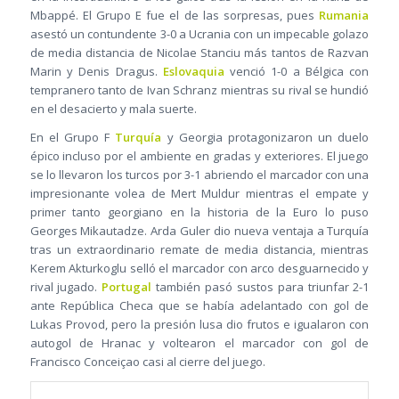
Mbappé. El Grupo E fue el de las sorpresas, pues
Rumania
asestó un contundente 3-0 a Ucrania con un impecable golazo
de media distancia de Nicolae Stanciu más tantos de Razvan
Marin y Denis Dragus.
Eslovaquia
venció 1-0 a Bélgica con
tempranero tanto de Ivan Schranz mientras su rival se hundió
en el desacierto y mala suerte.
En el Grupo F
Turquía
y Georgia protagonizaron un duelo
épico incluso por el ambiente en gradas y exteriores. El juego
se lo llevaron los turcos por 3-1 abriendo el marcador con una
impresionante volea de Mert Muldur mientras el empate y
primer tanto georgiano en la historia de la Euro lo puso
Georges Mikautadze. Arda Guler dio nueva ventaja a Turquía
tras un extraordinario remate de media distancia, mientras
Kerem Akturkoglu selló el marcador con arco desguarnecido y
rival jugado.
Portugal
también pasó sustos para triunfar 2-1
ante República Checa que se había adelantado con gol de
Lukas Provod, pero la presión lusa dio frutos e igualaron con
autogol de Hranac y voltearon el marcador con gol de
Francisco Conceiçao casi al cierre del juego.