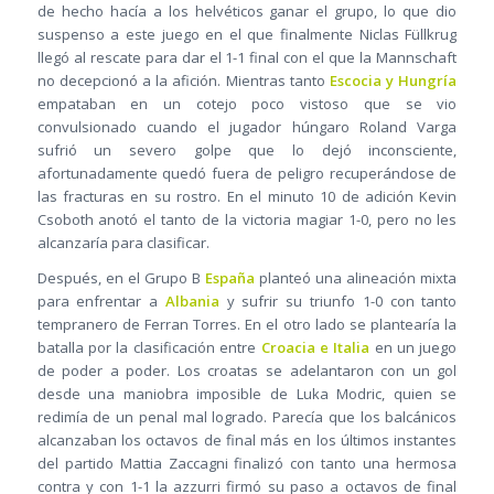
de hecho hacía a los helvéticos ganar el grupo, lo que dio
suspenso a este juego en el que finalmente Niclas Füllkrug
llegó al rescate para dar el 1-1 final con el que la Mannschaft
no decepcionó a la afición. Mientras tanto
Escocia y Hungría
empataban en un cotejo poco vistoso que se vio
convulsionado cuando el jugador húngaro Roland Varga
sufrió un severo golpe que lo dejó inconsciente,
afortunadamente quedó fuera de peligro recuperándose de
las fracturas en su rostro. En el minuto 10 de adición Kevin
Csoboth anotó el tanto de la victoria magiar 1-0, pero no les
alcanzaría para clasificar.
Después, en el Grupo B
España
planteó una alineación mixta
para enfrentar a
Albania
y sufrir su triunfo 1-0 con tanto
tempranero de Ferran Torres. En el otro lado se plantearía la
batalla por la clasificación entre
Croacia e Italia
en un juego
de poder a poder. Los croatas se adelantaron con un gol
desde una maniobra imposible de Luka Modric, quien se
redimía de un penal mal logrado. Parecía que los balcánicos
alcanzaban los octavos de final más en los últimos instantes
del partido Mattia Zaccagni finalizó con tanto una hermosa
contra y con 1-1 la azzurri firmó su paso a octavos de final