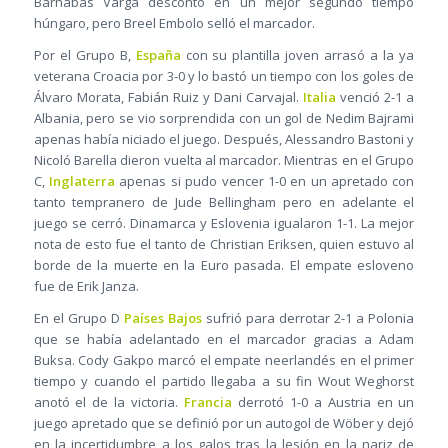
Barnabás Varga descontó en un mejor segundo tiempo
húngaro, pero Breel Embolo selló el marcador.
Por el Grupo B,
España
con su plantilla joven arrasó a la ya
veterana Croacia por 3-0 y lo bastó un tiempo con los goles de
Álvaro Morata, Fabián Ruiz y Dani Carvajal.
Italia
venció 2-1 a
Albania, pero se vio sorprendida con un gol de Nedim Bajrami
apenas había niciado el juego. Después, Alessandro Bastoni y
Nicoló Barella dieron vuelta al marcador. Mientras en el Grupo
C,
Inglaterra
apenas si pudo vencer 1-0 en un apretado con
tanto tempranero de Jude Bellingham pero en adelante el
juego se cerró. Dinamarca y Eslovenia igualaron 1-1. La mejor
nota de esto fue el tanto de Christian Eriksen, quien estuvo al
borde de la muerte en la Euro pasada. El empate esloveno
fue de Erik Janza.
En el Grupo D
Países Bajos
sufrió para derrotar 2-1 a Polonia
que se había adelantado en el marcador gracias a Adam
Buksa. Cody Gakpo marcó el empate neerlandés en el primer
tiempo y cuando el partido llegaba a su fin Wout Weghorst
anotó el de la victoria.
Francia
derrotó 1-0 a Austria en un
juego apretado que se definió por un autogol de Wöber y dejó
en la incertidumbre a los galos tras la lesión en la nariz de