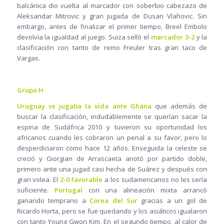
balcánica dio vuelta al marcador con soberbio cabezazo de
Aleksandar Mitrovic y gran jugada de Dusan Vlahovic. Sin
embargo, antes de finalizar el primer tiempo, Breel Embolo
devolvía la igualdad al juego. Suiza selló el
marcador 3-2
y la
clasificación con tanto de remo Freuler tras gran taco de
Vargas.
Grupo H
Uruguay se jugaba la vida ante Ghana
que además de
buscar la clasificación, indudablemente se querían sacar la
espina de Sudáfrica 2010 y tuvieron su oportunidad los
africanos cuando les cobraron un penal a su favor, pero lo
desperdiciaron como hace 12 años. Enseguida la celeste se
creció y Giorgian de Arrascaeta anotó por partido doble,
primero ante una jugad casi hecha de Suárez y después con
gran volea. El
2-0 favorable
a los sudamericanos no les sería
suficiente.
Portugal
con una alineación mixta arrancó
ganando temprano a
Corea del Sur
gracias a un gol de
Ricardo Horta, pero se fue quedando y los asiáticos igualaron
con tanto Young Gwon Kim. En el segundo tiempo, al calor de