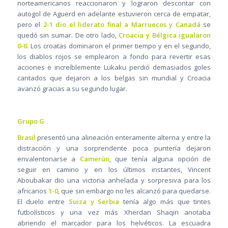
norteamericanos reaccionaron y lograron descontar con
autogol de Aguerd en adelante estuvieron cerca de empatar,
pero el
2-1 dio el liderato final a Marruecos y Canadá
se
quedó sin sumar. De otro lado,
Croacia y Bélgica igualaron
0-0.
Los croatas dominaron el primer tiempo y en el segundo,
los diablos rojos se emplearon a fondo para revertir esas
acciones e increíblemente Lukaku perdió demasiados goles
cantados que dejaron a los belgas sin mundial y Croacia
avanzó gracias a su segundo lugar.
Grupo G
Brasil
presentó una alineación enteramente alterna y entre la
distracción y una sorprendente poca puntería dejaron
envalentonarse a
Camerún
, que tenía alguna opción de
seguir en camino y en los últimos instantes, Vincent
Aboubakar dio una victoria anhelada y sorpresiva para los
africanos
1-0
, que sin embargo no les alcanzó para quedarse.
El duelo entre
Suiza y Serbia
tenía algo más que tintes
futbolísticos y una vez más Xherdan Shaqiri anotaba
abriendo el marcador para los helvéticos. La escuadra