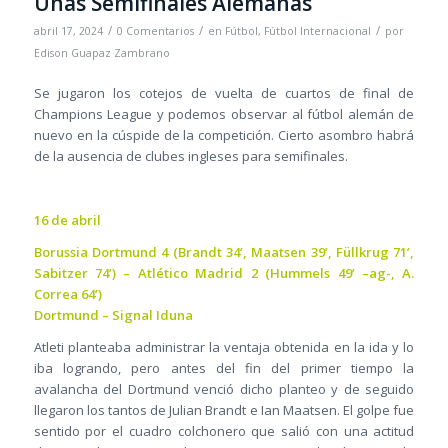
Unas Semifinales Alemanas
/
/
/
abril 17, 2024
0 Comentarios
en
Fútbol
,
Fútbol Internacional
por
Edison Guapaz Zambrano
Se jugaron los cotejos de vuelta de cuartos de final de
Champions League y podemos observar al fútbol alemán de
nuevo en la cúspide de la competición. Cierto asombro habrá
de la ausencia de clubes ingleses para semifinales.
16 de abril
Borussia Dortmund 4 (Brandt 34’, Maatsen 39’, Füllkrug 71’,
Sabitzer 74’) – Atlético Madrid 2 (Hummels 49’ –ag-, A.
Correa 64’)
Dortmund – Signal Iduna
Atleti planteaba administrar la ventaja obtenida en la ida y lo
iba logrando, pero antes del fin del primer tiempo la
avalancha del Dortmund venció dicho planteo y de seguido
llegaron los tantos de Julian Brandt e Ian Maatsen. El golpe fue
sentido por el cuadro colchonero que salió con una actitud