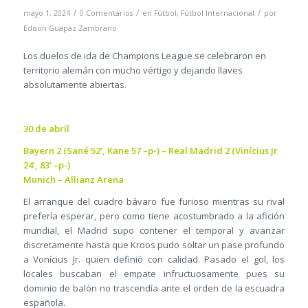
/
/
/
mayo 1, 2024
0 Comentarios
en
Fútbol
,
Fútbol Internacional
por
Edison Guapaz Zambrano
Los duelos de ida de Champions League se celebraron en
territorio alemán con mucho vértigo y dejando llaves
absolutamente abiertas.
30 de abril
Bayern 2 (Sané 52’, Kane 57 –p-) – Real Madrid 2 (Vinícius Jr
24’, 83’ –p-)
Munich – Allianz Arena
El arranque del cuadro bávaro fue furioso mientras su rival
prefería esperar, pero como tiene acostumbrado a la afición
mundial, el Madrid supo contener el temporal y avanzar
discretamente hasta que Kroos pudo soltar un pase profundo
a Vonícius Jr. quien definió con calidad. Pasado el gol, los
locales buscaban el empate infructuosamente pues su
dominio de balón no trascendía ante el orden de la escuadra
española.