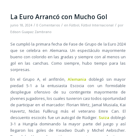
La Euro Arrancó con Mucho Gol
/
/
/
junio 18, 2024
0 Comentarios
en
Fútbol
,
Fútbol Internacional
por
Edison Guapaz Zambrano
Se cumplió la primara fecha de Fase de Grupo de la Euro 2024
que se celebra en Alemania. Un espectáculo mayormente
bueno con colorido en las gradas y siempre con al menos un
gol en las canchas. Como siempre, hubo tiempo para las
sorpresas.
En el Grupo A, el anfitrión,
Alemania
doblegó sin mayor
piedad 5-1 a la entusiasta Escocia con un formidable
despliegue ofensivo de su contingente mayormente de
jóvenes jugadores, los cuales tuvieron casi todos oportunidad
de participar en el marcador: Florian Wirtz, Jamal Musiala, Kai
Havertz, Niclas Fullkrug más el veterano Emre Can. El
descuento escocés fue un autogol de Rüdiger.
Suiza
doblegó
3-1 a Hungría dominando la mayor parte del juego y así
llegaron los goles de Kwadwo Duah y Michel Aebischer.