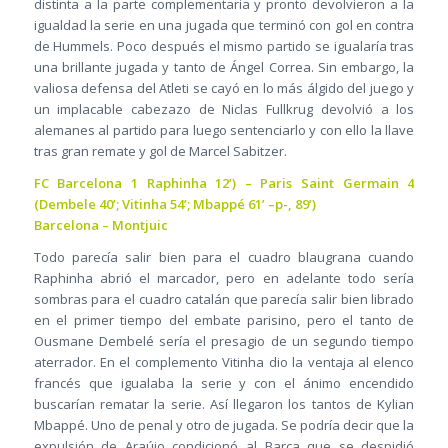
distinta a la parte complementaria y pronto devolvieron a la
igualdad la serie en una jugada que terminó con gol en contra
de Hummels. Poco después el mismo partido se igualaría tras
una brillante jugada y tanto de Ángel Correa. Sin embargo, la
valiosa defensa del Atleti se cayó en lo más álgido del juego y
un implacable cabezazo de Niclas Fullkrug devolvió a los
alemanes al partido para luego sentenciarlo y con ello la llave
tras gran remate y gol de Marcel Sabitzer.
FC Barcelona 1 Raphinha 12’) – Paris Saint Germain 4
(Dembele 40’; Vitinha 54’; Mbappé 61’ –p-, 89’)
Barcelona – Montjuic
Todo parecía salir bien para el cuadro blaugrana cuando
Raphinha abrió el marcador, pero en adelante todo sería
sombras para el cuadro catalán que parecía salir bien librado
en el primer tiempo del embate parisino, pero el tanto de
Ousmane Dembelé sería el presagio de un segundo tiempo
aterrador. En el complemento Vitinha dio la ventaja al elenco
francés que igualaba la serie y con el ánimo encendido
buscarían rematar la serie. Así llegaron los tantos de Kylian
Mbappé. Uno de penal y otro de jugada. Se podría decir que la
expulsión de Araújo condicionó al Barça que se despidió