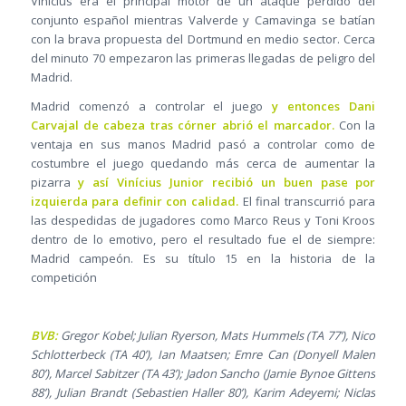
Vinícius era el principal motor de un ataque perdido del
conjunto español mientras Valverde y Camavinga se batían
con la brava propuesta del Dortmund en medio sector. Cerca
del minuto 70 empezaron las primeras llegadas de peligro del
Madrid.
Madrid comenzó a controlar el juego
y entonces Dani
Carvajal de cabeza tras córner abrió el marcador.
Con la
ventaja en sus manos Madrid pasó a controlar como de
costumbre el juego quedando más cerca de aumentar la
pizarra
y así Vinícius Junior recibió un buen pase por
izquierda para definir con calidad.
El final transcurrió para
las despedidas de jugadores como Marco Reus y Toni Kroos
dentro de lo emotivo, pero el resultado fue el de siempre:
Madrid campeón. Es su título 15 en la historia de la
competición
BVB:
Gregor Kobel; Julian Ryerson, Mats Hummels (TA 77’), Nico
Schlotterbeck (TA 40’), Ian Maatsen; Emre Can (Donyell Malen
80’), Marcel Sabitzer (TA 43’); Jadon Sancho (Jamie Bynoe Gittens
88’), Julian Brandt (Sebastien Haller 80’), Karim Adeyemi; Niclas