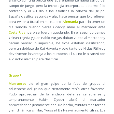
arrancó con una pelota que aparentemente había salido del
campo de juego, pero la tecnología incorporada determinó lo
contrario y el 2-1 dio a los asiáticos la cabeza del grupo.
España clasifica segunda y algo hace pensar que lo prefieren
para evitar a Brasil en su cuadro.
Alemania
parecía tener un
día sencillo cuando Serge Gnabry abrió el marcador ante
Costa Rica
, pero se fueron quedando. En el segundo tiempo
Yeltsin Tejeda y Juan Pablo Vargas daban vuelta al marcador y
hacían pensar lo imposible, los ticos estaban clasificando,
pero un doblete de Kai Havertz y otro tanto de Niclas Füllkrug
devolvieron la ventaja a los europeos. El 4-2 no le alcanzó con
el cuadro alemán para clasificar.
Grupo F
Marruecos
dio el gran golpe de la fase de grupos al
adueñarse del grupo que ciertamente tenía otros favoritos.
Pudo aprovechar de la endeble defensa canadiense y
tempranamente Hakim Ziyech abrió el marcador
aprovechando justamente eso. De hecho, minutos mas tardes
y en dinámica similar, Youssef En Nesyri aumentó cifras. Los