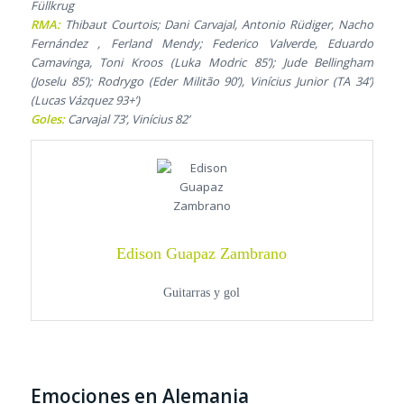
Füllkrug
RMA:
Thibaut Courtois; Dani Carvajal, Antonio Rüdiger, Nacho
Fernández , Ferland Mendy; Federico Valverde, Eduardo
Camavinga, Toni Kroos (Luka Modric 85’); Jude Bellingham
(Joselu 85’); Rodrygo (Eder Militão 90’), Vinícius Junior (TA 34’)
(Lucas Vázquez 93+’)
Goles:
Carvajal 73’, Vinícius 82’
Edison Guapaz Zambrano
Guitarras y gol
Emociones en Alemania