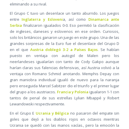
eliminando a su rival.
El Grupo C tuvo un desenlace un tanto aburrido. Los juegos
entre
Inglaterra y Esloveni
a, así como
Dinamarca ante
Serbia
finalizaron igualados 0-0. Eso permitió la clasificación
de ingleses, daneses y eslovenos en ese orden. Curiosos,
solo los británicos ganaron un juego en este grupo. Una de las
grandes sorpresas de la Euro fue el desenlace del Grupo D
en el que
Austria doblegó 3-2 a Países Bajos
. Se habían
puesto en ventaja con autogol de Malen pero los
neerlandeses igualarían con tanto de Cody Gakpo aunque
harían claras sus falencias defensivas, así Austria volvió a la
ventaja con Romano Schmid anotando. Memphis Depay con
gran maniobra individual igualó de nuevo para la naranja
pero enseguida Marcel Sabitzer dio el triunfo y el primer lugar
del grupo a los austriacos.
Francia y Polonia
igualaron 1-1 con
tantos de penal de sus estrellas Lylian Mbappé y Robert
Lewandowski respectivamente.
En el Grupo E
Ucrania y Bélgica
no pasaron del empate sin
goles que dejó a los diablos rojos en octavos mientras
Ucrania se quedó con las manos vacías., pero la emoción la