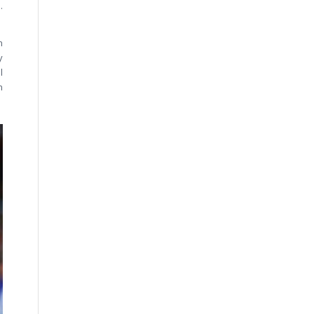
.
n
y
l
n