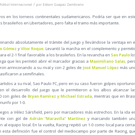
/
Fútbol Internacional
por
Edison Guapaz Zambrano
s en los torneos continentales sudamericanos. Podría ser que en est
 brasileños en Libertadores, pero falta el tramo más importante.
nando absolutamente el trámite del juego y llevándose la ventaja en e
o Gómez
y
Vítor Roque
. Levantó la marcha en el complemento y permiti
ra el 2-1 final favorable a los brasileños. En la revancha en
Sao Paulo
lo
ega que les permitió abrir el marcador gracias a
Maximiliano Salas,
per
ron arrinconando a su rival y con 2 goles de
José Manuel López
más un
asificaron a semifinales.
rtidos a su rival, Sao Paulo FC, pero en su caso fueron golpes oportuno
el desarrollo del juego que le permitieron a los albos alcanzar la
-0 con goles de
Bryan Ramírez y Michael Estrada
, mientras que en Brasi
riunfo por 1-0.
egos a Vélez Sársfield, pero por marcadores más estrechos. En la ida e
ante con gol de
Adrián “Maravilla” Martínez
y marcando también un
al equipo local. En la vuelta, Racing repitió un 1-0 como local para cerra
n esta definición fue el control del mediocampo por parte de Racing, qu