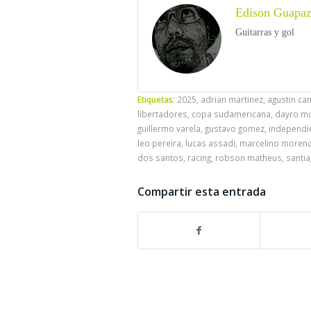
Edison Guapa
Guitarras y gol
Etiquetas:
2025
,
adrian martinez
,
agustin ca
libertadores
,
copa sudamericana
,
dayro m
guillermo varela
,
gustavo gomez
,
independie
leo pereira
,
lucas assadi
,
marcelino moren
dos santos
,
racing
,
robson matheus
,
santia
Compartir esta entrada