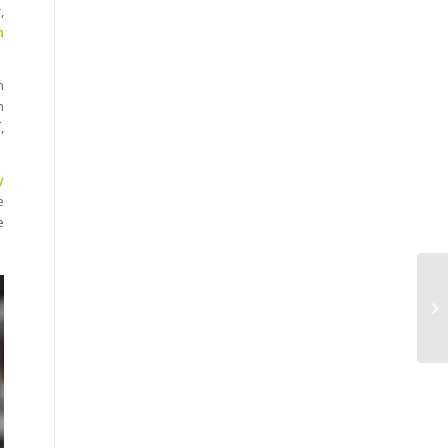
,
n
n
n
,
y
e
e