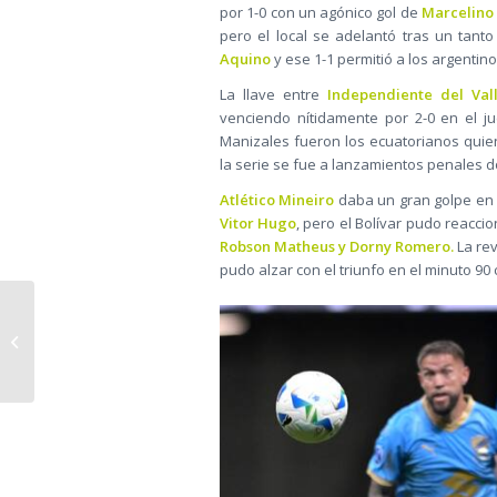
por 1-0 con un agónico gol de
Marcelino
pero el local se adelantó tras un tant
Aquino
y ese 1-1 permitió a los argentin
La llave entre
Independiente del Val
venciendo nítidamente por 2-0 en el 
Manizales fueron los ecuatorianos qui
la serie se fue a lanzamientos penales 
Atlético Mineiro
daba un gran golpe en L
Vitor Hugo
, pero el Bolívar pudo reacc
Robson Matheus y Dorny Romero.
La rev
pudo alzar con el triunfo en el minuto 90
Unos Cuartos de Final
Surtidos