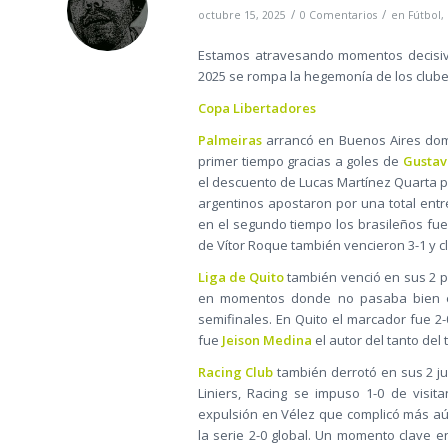
/
/
octubre 15, 2025
0 Comentarios
en
Fútbol
,
Estamos atravesando momentos decisivo
2025 se rompa la hegemonía de los clubes
Copa Libertadores
Palmeiras
arrancó en Buenos Aires domi
primer tiempo gracias a goles de
Gustav
el descuento de Lucas Martínez Quarta pa
argentinos apostaron por una total entr
en el segundo tiempo los brasileños fue
de Vítor Roque también vencieron 3-1 y cl
Liga de Quito
también venció en sus 2 pa
en momentos donde no pasaba bien en 
semifinales. En Quito el marcador fue 2
fue
Jeison Medina
el autor del tanto del t
Racing Club
también derrotó en sus 2 ju
Liniers, Racing se impuso 1-0 de visit
expulsión en Vélez que complicó más aún 
la serie 2-0 global. Un momento clave e