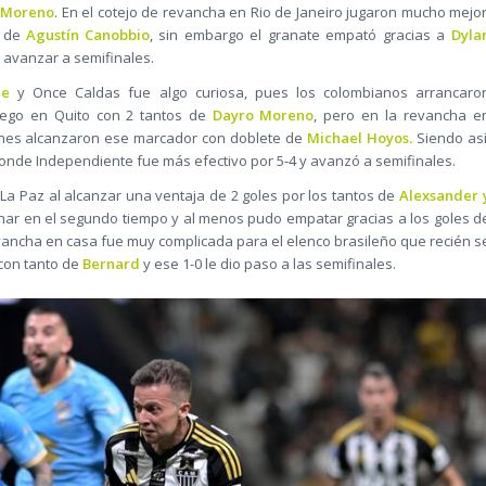
 Moreno
. En el cotejo de revancha en Rio de Janeiro jugaron mucho mejor
o de
Agustín Canobbio
, sin embargo el granate empató gracias a
Dyla
o avanzar a semifinales.
le
y Once Caldas fue algo curiosa, pues los colombianos arrancaro
juego en Quito con 2 tantos de
Dayro Moreno
, pero en la revancha e
enes alcanzaron ese marcador con doblete de
Michael Hoyos.
Siendo así
donde Independiente fue más efectivo por 5-4 y avanzó a semifinales.
a Paz al alcanzar una ventaja de 2 goles por los tantos de
Alexsander 
ionar en el segundo tiempo y al menos pudo empatar gracias a los goles d
ancha en casa fue muy complicada para el elenco brasileño que recién s
 con tanto de
Bernard
y ese 1-0 le dio paso a las semifinales.