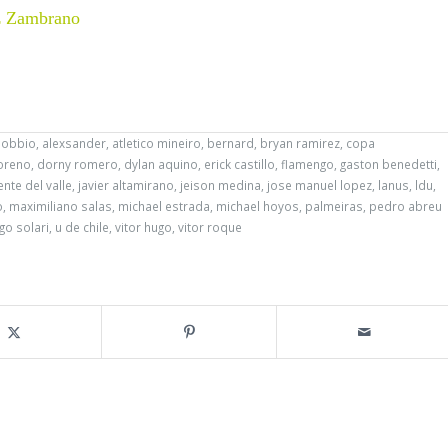
z Zambrano
nobbio
,
alexsander
,
atletico mineiro
,
bernard
,
bryan ramirez
,
copa
oreno
,
dorny romero
,
dylan aquino
,
erick castillo
,
flamengo
,
gaston benedetti
,
nte del valle
,
javier altamirano
,
jeison medina
,
jose manuel lopez
,
lanus
,
ldu
,
o
,
maximiliano salas
,
michael estrada
,
michael hoyos
,
palmeiras
,
pedro abreu
go solari
,
u de chile
,
vitor hugo
,
vitor roque