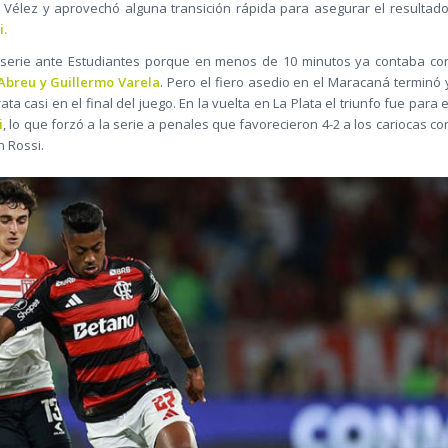
 Vélez y aprovechó alguna transición rápida para asegurar el resultado
i.
 serie ante Estudiantes porque en menos de 10 minutos ya contaba co
Abreu y Guillermo Varela
. Pero el fiero asedio en el Maracaná terminó 
a casi en el final del juego. En la vuelta en La Plata el triunfo fue para e
i
, lo que forzó a la serie a penales que favorecieron 4-2 a los cariocas co
n Rossi.