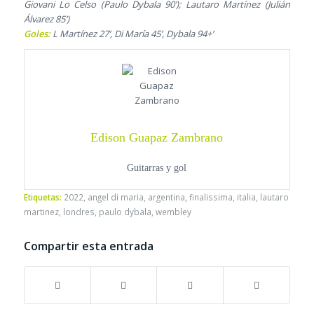
Giovani Lo Celso (Paulo Dybala 90’); Lautaro Martínez (Julián
Álvarez 85’)
Goles:
L Martínez 27’, Di María 45’, Dybala 94+’
Edison Guapaz Zambrano
Guitarras y gol
Etiquetas:
2022
,
angel di maria
,
argentina
,
finalissima
,
italia
,
lautaro
martinez
,
londres
,
paulo dybala
,
wembley
Compartir esta entrada