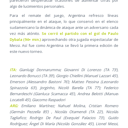
parecieron desperdiciar ocasiones de aumentar cifras por
algo de lucimientos personales.
Para el remate del juego, Argentina refresco líneas
principalmente en el ataque, lo que conservó en el elenco
sudamericano la dinámica de ataque ante un adversario cada
vez más atónito.
Se cerró el partido con el gol de Paulo
Dybala (94+ min.)
aprovechando otra jugada espectacular de
Messi. Así fue como Argentina se llevó la primera edición de
este nuevo torneo.
ITA:
Gianluigi Donnarumma; Giovanni Di Lorenzo (TA 73’),
Leonardo Bonucci (TA 39’), Giorgio Chiellini (Manuel Lazzari 45’),
Emerson (Alessandro Bastoni 76’); Matteo Pessina (Leonardo
Spinazzola 63’), Jorginho, Nicolò Barella (TA 77’); Federico
Bernardeschi (Gianluca Scamacca 45’), Andrea Belotti (Manuel
Locatelli 45’), Giacomo Raspadori
ARG:
Emiliano Martínez; Nahuel Molina, Cristian Romero
(Germán Pezzella 85’) , Nicolás Otamendi (TA 22’), Nicolás
Tagliafico; Rodrigo De Paul (Exequiel Palacios 73’), Guido
Rodríguez; Ángel Di María (Nicolás González 45’), Lionel Messi,