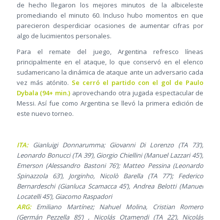
de hecho llegaron los mejores minutos de la albiceleste
promediando el minuto 60. Incluso hubo momentos en que
parecieron desperdiciar ocasiones de aumentar cifras por
algo de lucimientos personales.
Para el remate del juego, Argentina refresco líneas
principalmente en el ataque, lo que conservó en el elenco
sudamericano la dinámica de ataque ante un adversario cada
vez más atónito.
Se cerró el partido con el gol de Paulo
Dybala (94+ min.)
aprovechando otra jugada espectacular de
Messi. Así fue como Argentina se llevó la primera edición de
este nuevo torneo.
ITA:
Gianluigi Donnarumma; Giovanni Di Lorenzo (TA 73’),
Leonardo Bonucci (TA 39’), Giorgio Chiellini (Manuel Lazzari 45’),
Emerson (Alessandro Bastoni 76’); Matteo Pessina (Leonardo
Spinazzola 63’), Jorginho, Nicolò Barella (TA 77’); Federico
Bernardeschi (Gianluca Scamacca 45’), Andrea Belotti (Manuel
Locatelli 45’), Giacomo Raspadori
ARG:
Emiliano Martínez; Nahuel Molina, Cristian Romero
(Germán Pezzella 85’) , Nicolás Otamendi (TA 22’), Nicolás