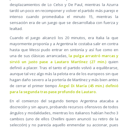
desplazamientos de Lo Celso y De Paul, mientras la Azurra
tardó un poco en recomponer y volver el partido más parejo e
intenso cuando promediaba el minuto 15, mientras la
sensación era de un juego que se desarrollaba con fuerza y
lealtad.
Cuando el juego alcanzó los 20 minutos, era Italia la que
mayormente proponía y a Argentina le costaba salir en contra
hasta que Messi pudo entrar en sintonía y así fue como en
una de sus clásicas arrancadas,
la pulga arrastró marcas y
sirvió un justo pase a Lautaro Martínez (27 min.)
quien
definió a placer. Tras el tanto el partido volvió a equilibrarse,
aunque tal vez algo más la pelota era de los europeos sin que
hagan daño severo a la portería de Martínez y más bien antes
de cerrar el primer tiempo
Ángel Di María (45 min.) definió
para la segunda tras pase profundo de Lautaro.
En el comienzo del segundo tiempo Argentina atacaba a
discreción y sin apuro, probando recursos ofensivos de todos
ángulos y modalidades, mientras los italianos habían hecho 3
cambios (uno de ellos Chiellini quien anunció su retiro de la
selección) y no parecía aquello enmendar su accionar, pues