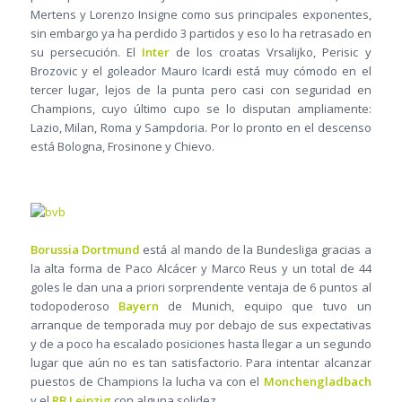
Mertens y Lorenzo Insigne como sus principales exponentes,
sin embargo ya ha perdido 3 partidos y eso lo ha retrasado en
su persecución. El
Inter
de los croatas Vrsalijko, Perisic y
Brozovic y el goleador Mauro Icardi está muy cómodo en el
tercer lugar, lejos de la punta pero casi con seguridad en
Champions, cuyo último cupo se lo disputan ampliamente:
Lazio, Milan, Roma y Sampdoria. Por lo pronto en el descenso
está Bologna, Frosinone y Chievo.
Borussia Dortmund
está al mando de la Bundesliga gracias a
la alta forma de Paco Alcácer y Marco Reus y un total de 44
goles le dan una a priori sorprendente ventaja de 6 puntos al
todopoderoso
Bayern
de Munich, equipo que tuvo un
arranque de temporada muy por debajo de sus expectativas
y de a poco ha escalado posiciones hasta llegar a un segundo
lugar que aún no es tan satisfactorio. Para intentar alcanzar
puestos de Champions la lucha va con el
Monchengladbach
y el
RB Leipzig
con alguna solidez.