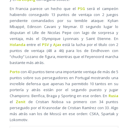
En Francia parece un hecho que el
PSG
será el campeón
habiendo conseguido 13 puntos de ventaja con 2 juegos
pendiente comandados por su temible ataque: Kylian
Mbappé, Edinson Cavani y Neymar. El segundo lugar lo
disputan el Lille de Nicolas Pepe con lago de sorpresa y
ventaja, más el Olympique Lyonnais y Saint Etienne. En
Holanda
entre el
PSV
y
Ajax
está la lucha por el título con 2
puntos de ventaja (48 a 46) para los de Eindhoven con
“chucky” Lozano de figura, mientras que el Feyenoord marcha
bastante más atrás.
Porto
con 43 puntos tiene una importante ventaja de más de 5
puntos sobre sus perseguidores en Portugal mostrando una
increíble defensa que apenas ha permitido 10 tantos en su
portería y atrás están por el segundo puesto y jugar
Champions: Benfica, Braga y Sporting en ese orden. En
Rusia
el
Zenit
de Cristian Noboa va primero con 34 puntos
perseguido por el Krasnodar de Cristian Ramírez con 33. Algo
más atrás van los de Moscú en ese orden: CSKA, Spartak y
Lokomotiv.