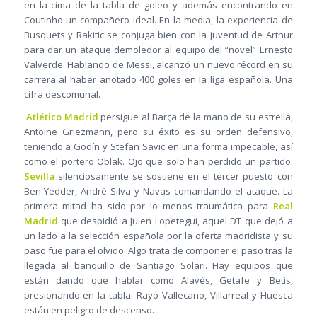
en la cima de la tabla de goleo y además encontrando en
Coutinho un compañero ideal. En la media, la experiencia de
Busquets y Rakitic se conjuga bien con la juventud de Arthur
para dar un ataque demoledor al equipo del “novel” Ernesto
Valverde. Hablando de Messi, alcanzó un nuevo récord en su
carrera al haber anotado 400 goles en la liga española. Una
cifra descomunal.
Atlético Madrid
persigue al Barça de la mano de su estrella,
Antoine Griezmann, pero su éxito es su orden defensivo,
teniendo a Godín y Stefan Savic en una forma impecable, así
como el portero Oblak. Ojo que solo han perdido un partido.
Sevilla
silenciosamente se sostiene en el tercer puesto con
Ben Yedder, André Silva y Navas comandando el ataque. La
primera mitad ha sido por lo menos traumática para
Real
Madrid
que despidió a Julen Lopetegui, aquel DT que dejó a
un lado a la selección española por la oferta madridista y su
paso fue para el olvido. Algo trata de componer el paso tras la
llegada al banquillo de Santiago Solari. Hay equipos que
están dando que hablar como Alavés, Getafe y Betis,
presionando en la tabla. Rayo Vallecano, Villarreal y Huesca
están en peligro de descenso.