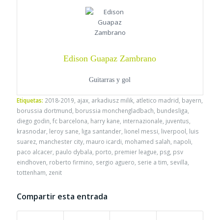
Edison Guapaz Zambrano
Guitarras y gol
Etiquetas:
2018-2019
,
ajax
,
arkadiusz milik
,
atletico madrid
,
bayern
,
borussia dortmund
,
borussia monchengladbach
,
bundesliga
,
diego godin
,
fc barcelona
,
harry kane
,
internazionale
,
juventus
,
krasnodar
,
leroy sane
,
liga santander
,
lionel messi
,
liverpool
,
luis
suarez
,
manchester city
,
mauro icardi
,
mohamed salah
,
napoli
,
paco alcacer
,
paulo dybala
,
porto
,
premier league
,
psg
,
psv
eindhoven
,
roberto firmino
,
sergio aguero
,
serie a tim
,
sevilla
,
tottenham
,
zenit
Compartir esta entrada