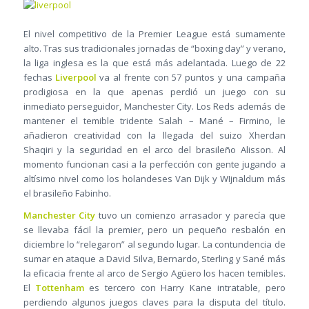
El nivel competitivo de la Premier League está sumamente
alto. Tras sus tradicionales jornadas de “boxing day” y verano,
la liga inglesa es la que está más adelantada. Luego de 22
fechas
Liverpool
va al frente con 57 puntos y una campaña
prodigiosa en la que apenas perdió un juego con su
inmediato perseguidor, Manchester City. Los Reds además de
mantener el temible tridente Salah – Mané – Firmino, le
añadieron creatividad con la llegada del suizo Xherdan
Shaqiri y la seguridad en el arco del brasileño Alisson. Al
momento funcionan casi a la perfección con gente jugando a
altísimo nivel como los holandeses Van Dijk y WIjnaldum más
el brasileño Fabinho.
Manchester City
tuvo un comienzo arrasador y parecía que
se llevaba fácil la premier, pero un pequeño resbalón en
diciembre lo “relegaron” al segundo lugar. La contundencia de
sumar en ataque a David Silva, Bernardo, Sterling y Sané más
la eficacia frente al arco de Sergio Agüero los hacen temibles.
El
Tottenham
es tercero con Harry Kane intratable, pero
perdiendo algunos juegos claves para la disputa del título.