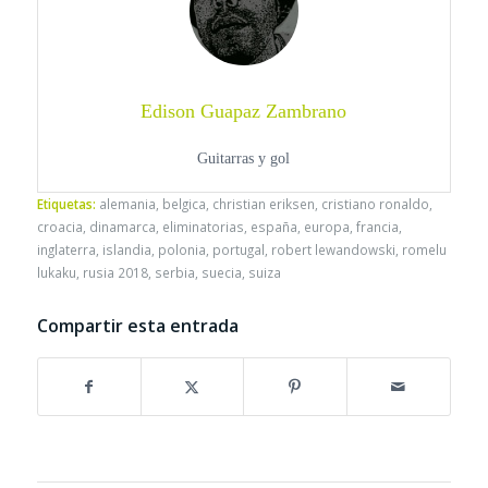
Edison Guapaz Zambrano
Guitarras y gol
Etiquetas:
alemania
,
belgica
,
christian eriksen
,
cristiano ronaldo
,
croacia
,
dinamarca
,
eliminatorias
,
españa
,
europa
,
francia
,
inglaterra
,
islandia
,
polonia
,
portugal
,
robert lewandowski
,
romelu
lukaku
,
rusia 2018
,
serbia
,
suecia
,
suiza
Compartir esta entrada