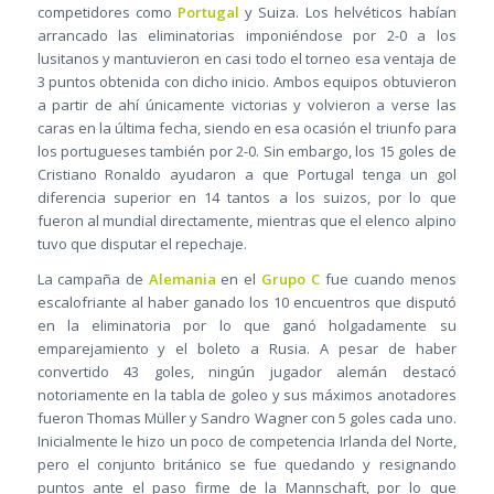
competidores como
Portugal
y Suiza. Los helvéticos habían
arrancado las eliminatorias imponiéndose por 2-0 a los
lusitanos y mantuvieron en casi todo el torneo esa ventaja de
3 puntos obtenida con dicho inicio. Ambos equipos obtuvieron
a partir de ahí únicamente victorias y volvieron a verse las
caras en la última fecha, siendo en esa ocasión el triunfo para
los portugueses también por 2-0. Sin embargo, los 15 goles de
Cristiano Ronaldo ayudaron a que Portugal tenga un gol
diferencia superior en 14 tantos a los suizos, por lo que
fueron al mundial directamente, mientras que el elenco alpino
tuvo que disputar el repechaje.
La campaña de
Alemania
en el
Grupo C
fue cuando menos
escalofriante al haber ganado los 10 encuentros que disputó
en la eliminatoria por lo que ganó holgadamente su
emparejamiento y el boleto a Rusia. A pesar de haber
convertido 43 goles, ningún jugador alemán destacó
notoriamente en la tabla de goleo y sus máximos anotadores
fueron Thomas Müller y Sandro Wagner con 5 goles cada uno.
Inicialmente le hizo un poco de competencia Irlanda del Norte,
pero el conjunto británico se fue quedando y resignando
puntos ante el paso firme de la Mannschaft, por lo que