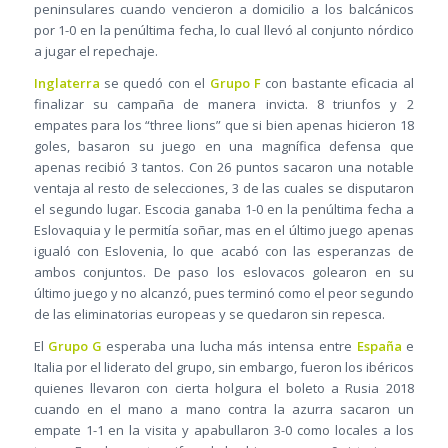
peninsulares cuando vencieron a domicilio a los balcánicos
por 1-0 en la penúltima fecha, lo cual llevó al conjunto nórdico
a jugar el repechaje.
Inglaterra
se quedó con el
Grupo F
con bastante eficacia al
finalizar su campaña de manera invicta. 8 triunfos y 2
empates para los “three lions” que si bien apenas hicieron 18
goles, basaron su juego en una magnífica defensa que
apenas recibió 3 tantos. Con 26 puntos sacaron una notable
ventaja al resto de selecciones, 3 de las cuales se disputaron
el segundo lugar. Escocia ganaba 1-0 en la penúltima fecha a
Eslovaquia y le permitía soñar, mas en el último juego apenas
igualó con Eslovenia, lo que acabó con las esperanzas de
ambos conjuntos. De paso los eslovacos golearon en su
último juego y no alcanzó, pues terminó como el peor segundo
de las eliminatorias europeas y se quedaron sin repesca.
El
Grupo G
esperaba una lucha más intensa entre
España
e
Italia por el liderato del grupo, sin embargo, fueron los ibéricos
quienes llevaron con cierta holgura el boleto a Rusia 2018
cuando en el mano a mano contra la azurra sacaron un
empate 1-1 en la visita y apabullaron 3-0 como locales a los