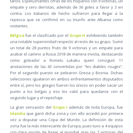
tanos. Espeluznantes cifras de los hispanos con 9 victorias, un
empate y cero derrotas, además de 36 goles a favor y 3 en
contra. Los italianos de hecho sufrieron para llegar a la
repesca que se confirmó en su triunfo ante Albania como
visitantes.
Bélgica
fue el clasificado por el
Grupo H
exhibiendo también
una notable superioridad respecto al resto de su grupo. Sumó
un total de 28 puntos fruto de 9 victorias y un empate para
acabar el camino a Rusia 2018 de manera invicta, destacando
como goleador a Romelu Lukaku quien consiguió 11
anotaciones de las 43 convertidas por “les diables rouges”.
Por el segundo puesto se pelearon Grecia y Bosnia. Dichas
selecciones igualaron en ambos enfrentamientos disputados
entre sí, pero los griegos fueron los únicos en poder sacar un
punto a los belgas y eso les valió para quedarse con el
segundo lugar y el repechaje.
La gran sensación del
Grupo I
además de toda Europa, fue
Islandia
que ganó dicha zona y con ello accedió por primera
vez a disputar una Copa del Mundo. La definición de esta
zona fue la más interesante de Europa, pues tuvo a 4 equipos
con clara opción de llagar al mundial, mas las 7 victorias del