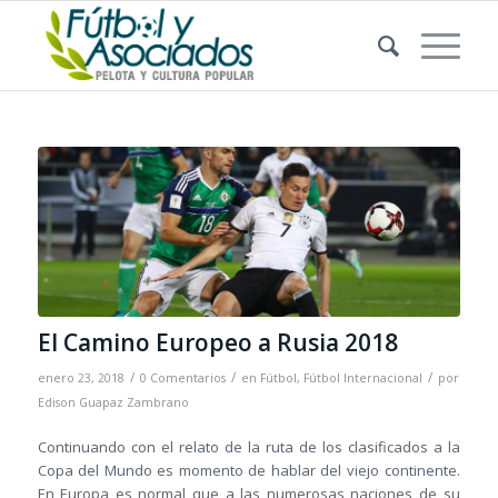
El Camino Europeo a Rusia 2018
/
/
/
enero 23, 2018
0 Comentarios
en
Fútbol
,
Fútbol Internacional
por
Edison Guapaz Zambrano
Continuando con el relato de la ruta de los clasificados a la
Copa del Mundo es momento de hablar del viejo continente.
En Europa es normal que a las numerosas naciones de su