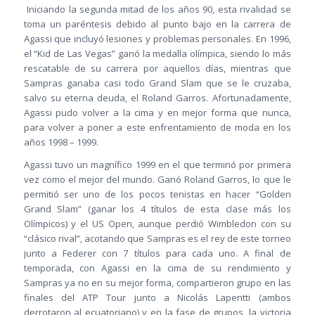
Iniciando la segunda mitad de los años 90, esta rivalidad se
toma un paréntesis debido al punto bajo en la carrera de
Agassi que incluyó lesiones y problemas personales. En 1996,
el “Kid de Las Vegas” ganó la medalla olímpica, siendo lo más
rescatable de su carrera por aquellos días, mientras que
Sampras ganaba casi todo Grand Slam que se le cruzaba,
salvo su eterna deuda, el Roland Garros. Afortunadamente,
Agassi pudo volver a la cima y en mejor forma que nunca,
para volver a poner a este enfrentamiento de moda en los
años 1998 – 1999.
Agassi tuvo un magnífico 1999 en el que terminó por primera
vez como el mejor del mundo. Ganó Roland Garros, lo que le
permitió ser uno de los pocos tenistas en hacer “Golden
Grand Slam” (ganar los 4 títulos de esta clase más los
Olímpicos) y el US Open, aunque perdió Wimbledon con su
“clásico rival”, acotando que Sampras es el rey de este torneo
junto a Federer con 7 títulos para cada uno. A final de
temporada, con Agassi en la cima de su rendimiento y
Sampras ya no en su mejor forma, compartieron grupo en las
finales del ATP Tour junto a Nicolás Lapentti (ambos
derrotaron al ecuatoriano) y en la fase de grupos, la victoria