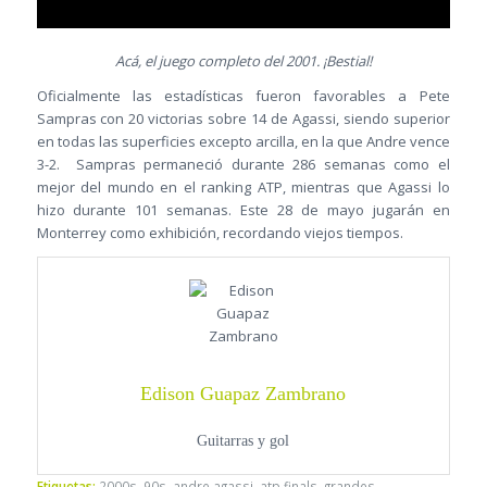
Acá, el juego completo del 2001. ¡Bestial!
Oficialmente las estadísticas fueron favorables a Pete
Sampras con 20 victorias sobre 14 de Agassi, siendo superior
en todas las superficies excepto arcilla, en la que Andre vence
3-2. Sampras permaneció durante 286 semanas como el
mejor del mundo en el ranking ATP, mientras que Agassi lo
hizo durante 101 semanas. Este 28 de mayo jugarán en
Monterrey como exhibición, recordando viejos tiempos.
Edison Guapaz Zambrano
Guitarras y gol
Etiquetas:
2000s
,
90s
,
andre agassi
,
atp finals
,
grandes