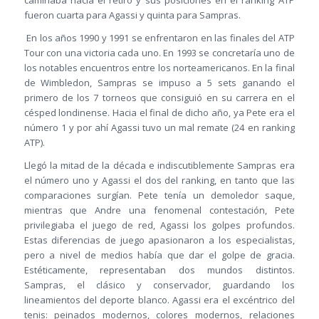
caminaba hacia el retiro y sus posiciones en el ranking ATP
fueron cuarta para Agassi y quinta para Sampras.
En los años 1990 y 1991 se enfrentaron en las finales del ATP
Tour con una victoria cada uno. En 1993 se concretaría uno de
los notables encuentros entre los norteamericanos. En la final
de Wimbledon, Sampras se impuso a 5 sets ganando el
primero de los 7 torneos que consiguió en su carrera en el
césped londinense. Hacia el final de dicho año, ya Pete era el
número 1 y por ahí Agassi tuvo un mal remate (24 en ranking
ATP).
Llegó la mitad de la década e indiscutiblemente Sampras era
el número uno y Agassi el dos del ranking, en tanto que las
comparaciones surgían. Pete tenía un demoledor saque,
mientras que Andre una fenomenal contestación, Pete
privilegiaba el juego de red, Agassi los golpes profundos.
Estas diferencias de juego apasionaron a los especialistas,
pero a nivel de medios había que dar el golpe de gracia.
Estéticamente, representaban dos mundos distintos.
Sampras, el clásico y conservador, guardando los
lineamientos del deporte blanco. Agassi era el excéntrico del
tenis: peinados modernos, colores modernos, relaciones