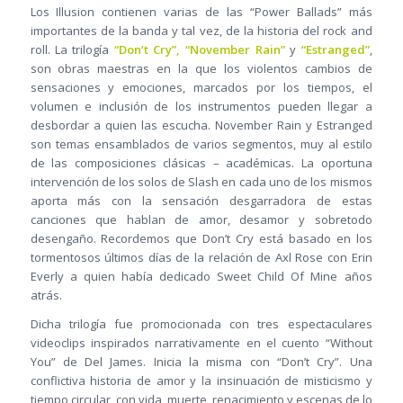
Los Illusion contienen varias de las “Power Ballads” más
importantes de la banda y tal vez, de la historia del rock and
roll. La trilogía
“Don’t Cry”, “November Rain”
y
“Estranged”
,
son obras maestras en la que los violentos cambios de
sensaciones y emociones, marcados por los tiempos, el
volumen e inclusión de los instrumentos pueden llegar a
desbordar a quien las escucha. November Rain y Estranged
son temas ensamblados de varios segmentos, muy al estilo
de las composiciones clásicas – académicas. La oportuna
intervención de los solos de Slash en cada uno de los mismos
aporta más con la sensación desgarradora de estas
canciones que hablan de amor, desamor y sobretodo
desengaño. Recordemos que Don’t Cry está basado en los
tormentosos últimos días de la relación de Axl Rose con Erin
Everly a quien había dedicado Sweet Child Of Mine años
atrás.
Dicha trilogía fue promocionada con tres espectaculares
videoclips inspirados narrativamente en el cuento “Without
You” de Del James. Inicia la misma con “Don’t Cry”. Una
conflictiva historia de amor y la insinuación de misticismo y
tiempo circular, con vida, muerte, renacimiento y escenas de lo