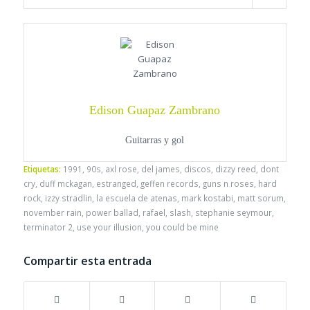
Edison Guapaz Zambrano
Guitarras y gol
Etiquetas:
1991
,
90s
,
axl rose
,
del james
,
discos
,
dizzy reed
,
dont
cry
,
duff mckagan
,
estranged
,
geffen records
,
guns n roses
,
hard
rock
,
izzy stradlin
,
la escuela de atenas
,
mark kostabi
,
matt sorum
,
november rain
,
power ballad
,
rafael
,
slash
,
stephanie seymour
,
terminator 2
,
use your illusion
,
you could be mine
Compartir esta entrada