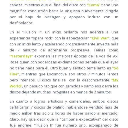
cabeza, mientras que el final del disco con
“Coma”
tiene una
magnífica conducción hacia la angustia nuevamente dirigida
por el bajo de McKagan y apoyado incluso con un
desfibrilador.
En el “Illusion II”, un inicio brillante nos adentra a una
experiencia “opera rock” con la espectacular
“Civil War”
, que
con un inicio lento y acelerando progresivamente, inyecta más
de 7 minutos de adrenalina progresiva. Temas como
“Yesterdays”
exponen las mejores épocas de la voz de Axl
Rose quien con poderosas exclamaciones señala que el ayer
no tiene nada para él. Otro buen y sentido tema lento es
“So
Fine”
, mientras que Locomotive son otros 7 minutos lentos
pero intensos. El disco finaliza con la desconcertante
“My
World”
, un pesudo rap que con gemidos y sampleos cierra los
discos dejando muchas incógnitas en menos de 2 minutos.
En cuanto a logros artísticos y comerciales, ambos discos
certificaron 7 discos de platino, habiéndose vendido más de
medio millón tras solo 2 horas de haber salido al mercado.
Claro, hay que decir que la “campaña expectativa” del disco
fue enorme. “Illusion II” fue número uno, acompañado de