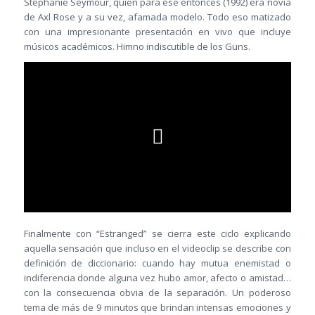
Stephanie Seymour, quien para ese entonces (1992) era novia
de Axl Rose y a su vez, afamada modelo. Todo eso matizado
con una impresionante presentación en vivo que incluye
músicos académicos. Himno indiscutible de los Guns.
Finalmente con “Estranged” se cierra este ciclo explicando
aquella sensación que incluso en el videoclip se describe con
definición de diccionario: cuando hay mutua enemistad o
indiferencia donde alguna vez hubo amor, afecto o amistad…
con la consecuencia obvia de la separación. Un poderoso
tema de más de 9 minutos que brindan intensas emociones y