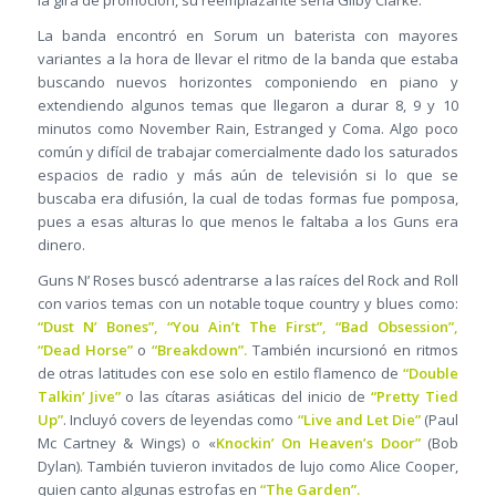
la gira de promoción, su reemplazante sería Gilby Clarke.
La banda encontró en Sorum un baterista con mayores
variantes a la hora de llevar el ritmo de la banda que estaba
buscando nuevos horizontes componiendo en piano y
extendiendo algunos temas que llegaron a durar 8, 9 y 10
minutos como November Rain, Estranged y Coma. Algo poco
común y difícil de trabajar comercialmente dado los saturados
espacios de radio y más aún de televisión si lo que se
buscaba era difusión, la cual de todas formas fue pomposa,
pues a esas alturas lo que menos le faltaba a los Guns era
dinero.
Guns N’ Roses buscó adentrarse a las raíces del Rock and Roll
con varios temas con un notable toque country y blues como:
“Dust N’ Bones”, “You Ain’t The First”, “Bad Obsession”,
“Dead Horse”
o
“Breakdown”.
También incursionó en ritmos
de otras latitudes con ese solo en estilo flamenco de
“Double
Talkin’ Jive”
o las cítaras asiáticas del inicio de
“Pretty Tied
Up”
. Incluyó covers de leyendas como
“Live and Let Die”
(Paul
Mc Cartney & Wings) o «
Knockin’ On Heaven’s Door”
(Bob
Dylan). También tuvieron invitados de lujo como Alice Cooper,
quien canto algunas estrofas en
“The Garden”.