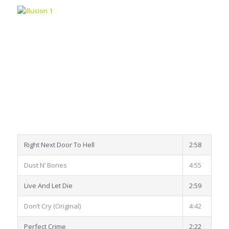
Right Next Door To Hell
2:58
Dust N’ Bones
4:55
Live And Let Die
2:59
Don’t Cry (Original)
4:42
Perfect Crime
2:22