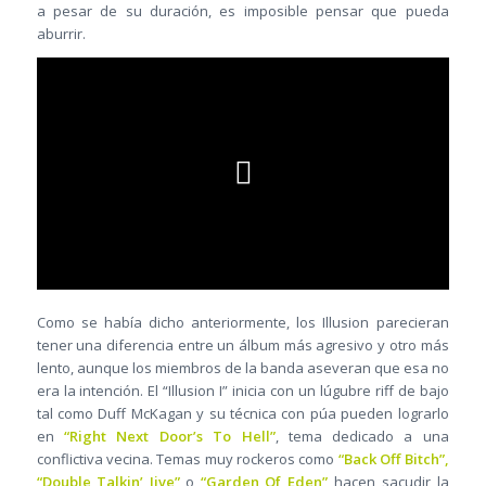
a pesar de su duración, es imposible pensar que pueda
aburrir.
Como se había dicho anteriormente, los Illusion parecieran
tener una diferencia entre un álbum más agresivo y otro más
lento, aunque los miembros de la banda aseveran que esa no
era la intención. El “Illusion I” inicia con un lúgubre riff de bajo
tal como Duff McKagan y su técnica con púa pueden lograrlo
en
“Right Next Door’s To Hell”
, tema dedicado a una
conflictiva vecina. Temas muy rockeros como
“Back Off Bitch”,
“Double Talkin’ Jive”
o
“Garden Of Eden”
hacen sacudir la