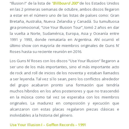
“Illusion I” de la lista de
“Billboard 200”
de los Estados Unidos
en las 2 primeras semanas de octubre, ambos discos llegaron
a estar en el número uno de las listas de países como: Gran
Bretaña, Australia, Nueva Zelandia y Canadá. Su tumultuosa
gira promocional, “Use Your Illusion Tour”, tomó 2 años en dar
la vuelta a Norte, Sudamérica, Europa, Asia y Oceanía entre
1991 y 1993, donde remataría en Argentina. Ahí ocurrió el
último show con mayoría de miembros originales de Guns N’
Roses hasta su reciente reunión en 2016.
Los Guns N’ Roses con los discos “Use Your Illusion” llegaron a
ser uno de los más importantes, sino el más importante acto
de rock and roll de inicios de los noventa y estaban llamados
a ser leyenda. Tal vez sí lo sean, pero los conflictos alrededor
del grupo acabaron pronto una formación que tendría
muchos híbridos en los años posteriores y que no trascendió
en la música como tal vez se esperaba con los miembros
originales. La madurez en composición y ejecución que
alcanzaron con estas placas regalaron piezas clásicas e
inolvidables a la historia del género.
Use Your Illusion I – Geffen Records – 1991