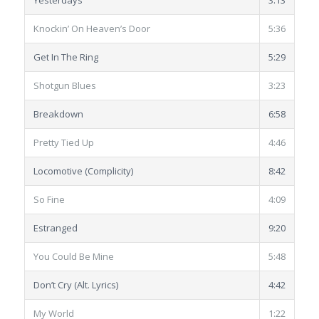
Yesterdays
3:13
Knockin’ On Heaven’s Door
5:36
Get In The Ring
5:29
Shotgun Blues
3:23
Breakdown
6:58
Pretty Tied Up
4:46
Locomotive (Complicity)
8:42
So Fine
4:09
Estranged
9:20
You Could Be Mine
5:48
Don’t Cry (Alt. Lyrics)
4:42
My World
1:22