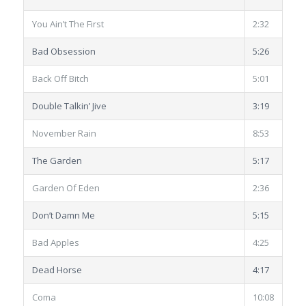
You Ain’t The First
2:32
Bad Obsession
5:26
Back Off Bitch
5:01
Double Talkin’ Jive
3:19
November Rain
8:53
The Garden
5:17
Garden Of Eden
2:36
Don’t Damn Me
5:15
Bad Apples
4:25
Dead Horse
4:17
Coma
10:08