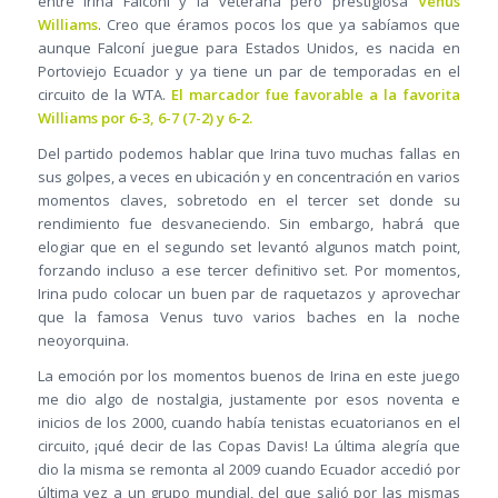
entre Irina Falconí y la veterana pero prestigiosa
Venus
Williams
. Creo que éramos pocos los que ya sabíamos que
aunque Falconí juegue para Estados Unidos, es nacida en
Portoviejo Ecuador y ya tiene un par de temporadas en el
circuito de la WTA.
El marcador fue favorable a la favorita
Williams por 6-3, 6-7 (7-2) y 6-2.
Del partido podemos hablar que Irina tuvo muchas fallas en
sus golpes, a veces en ubicación y en concentración en varios
momentos claves, sobretodo en el tercer set donde su
rendimiento fue desvaneciendo. Sin embargo, habrá que
elogiar que en el segundo set levantó algunos match point,
forzando incluso a ese tercer definitivo set. Por momentos,
Irina pudo colocar un buen par de raquetazos y aprovechar
que la famosa Venus tuvo varios baches en la noche
neoyorquina.
La emoción por los momentos buenos de Irina en este juego
me dio algo de nostalgia, justamente por esos noventa e
inicios de los 2000, cuando había tenistas ecuatorianos en el
circuito, ¡qué decir de las Copas Davis! La última alegría que
dio la misma se remonta al 2009 cuando Ecuador accedió por
última vez a un grupo mundial, del que salió por las mismas