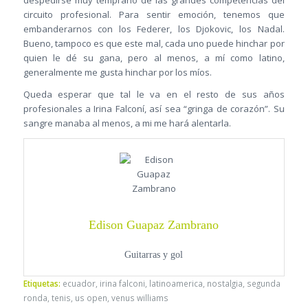
despedirse muy temprano de las grandes competencias del
circuito profesional. Para sentir emoción, tenemos que
embanderarnos con los Federer, los Djokovic, los Nadal.
Bueno, tampoco es que este mal, cada uno puede hinchar por
quien le dé su gana, pero al menos, a mí como latino,
generalmente me gusta hinchar por los míos.
Queda esperar que tal le va en el resto de sus años
profesionales a Irina Falconí, así sea “gringa de corazón”. Su
sangre manaba al menos, a mi me hará alentarla.
Edison Guapaz Zambrano
Guitarras y gol
Etiquetas:
ecuador
,
irina falconi
,
latinoamerica
,
nostalgia
,
segunda
ronda
,
tenis
,
us open
,
venus williams