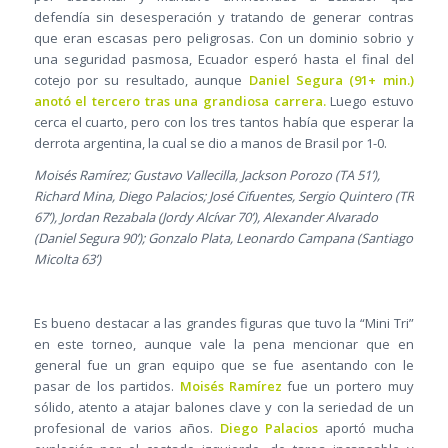
defendía sin desesperación y tratando de generar contras
que eran escasas pero peligrosas. Con un dominio sobrio y
una seguridad pasmosa, Ecuador esperó hasta el final del
cotejo por su resultado, aunque
Daniel Segura (91+ min.)
anotó el tercero tras una grandiosa carrera.
Luego estuvo
cerca el cuarto, pero con los tres tantos había que esperar la
derrota argentina, la cual se dio a manos de Brasil por 1-0.
Moisés Ramírez; Gustavo Vallecilla, Jackson Porozo (TA 51’),
Richard Mina, Diego Palacios; José Cifuentes, Sergio Quintero (TR
67’), Jordan Rezabala (Jordy Alcívar 70’), Alexander Alvarado
(Daniel Segura 90’); Gonzalo Plata, Leonardo Campana (Santiago
Micolta 63’)
Es bueno destacar a las grandes figuras que tuvo la “Mini Tri”
en este torneo, aunque vale la pena mencionar que en
general fue un gran equipo que se fue asentando con le
pasar de los partidos.
Moisés Ramírez
fue un portero muy
sólido, atento a atajar balones clave y con la seriedad de un
profesional de varios años.
Diego Palacios
aportó mucha