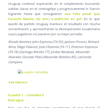
Uruguay continuó esperando en el complemento buscando
salidas claras en el contragolpe y progresivamente lo fueron
logrando hasta que consiguieron
una falta penal que
Facundo Batista (62 min.) transformó en gol
. En lo que
quedó de partido Uruguay mantuvo el resultado con mucha
concentración y aprovechando la desesperación ecuatoriana
cuyos jugadores no pasaron por su mejor jornada.
Moisés Ramírez; John Espinoza (TA 55’), Jackson Porozo, Richard
Mina, Diego Palacios; José Cifuentes (TA 11’), Emerson Espinoza
(TA 74’) (Santiago Micolta 77’), Jordan Rezabala, Alexander
Alvarado; Gonzalo Plata (Alexander Bolaños 85’), Leonardo
Campana
4 de febrero
Ecuador 1 – Colombia 0
Rancagua
Esta vez fue el conjunto ecuatoriano el que buscó el