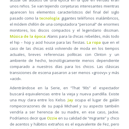
actuar de adultos de una época en la que en verdad eran
unos niños. Se van tejiendo conjeturas interesantes mientras
aparecen los elementos característicos del final del siglo
pasado como la
tecnología
: gigantes teléfonos inalámbricos,
el módem chillón de una computadora “personal” de enormes
monitores, los discos compactos y el legendario discman.
Música de la época
: Alanis para la chicas rebeldes, más todo
el hip – hop y acid house para las fiestas.
La ropa
que en el
caso de las chicas está volviendo de moda en los tiempos
actuales, breves referencias políticas con Clinton y un
ambiente de hecho, tecnológicamente menos dependiente
comparado a nuestros días para los chicos. Las clásicas
transiciones de escena pasaron a ser menos «groovy» y más
«acid».
Adentrándose en la Serie, en “That ‘90s” el espectador
buscará equivalencias entre la vieja y nueva pandilla. Existe
una muy clara entre los Kelso.
Jay
ocupa el lugar de galán
rompecorazones de su papá Michael y su aspecto también
vendría a ser herencia de su madre, en ese caso, Jackie.
Podríamos decir que
Ozzie
en su calidad de “migrante” y chico
de acentos y hábitos extraños es el equivalente de Fez, pero