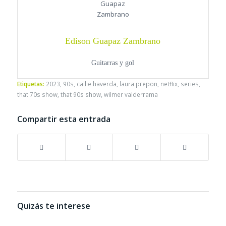
Edison Guapaz Zambrano
Guitarras y gol
Etiquetas:
2023
,
90s
,
callie haverda
,
laura prepon
,
netflix
,
series
,
that 70s show
,
that 90s show
,
wilmer valderrama
Compartir esta entrada
Quizás te interese