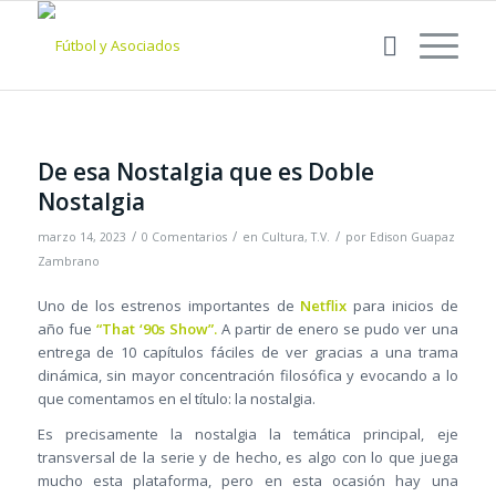
De esa Nostalgia que es Doble
Nostalgia
/
/
/
marzo 14, 2023
0 Comentarios
en
Cultura
,
T.V.
por
Edison Guapaz
Zambrano
Uno de los estrenos importantes de
Netflix
para inicios de
año fue
“That ‘90s Show”.
A partir de enero se pudo ver una
entrega de 10 capítulos fáciles de ver gracias a una trama
dinámica, sin mayor concentración filosófica y evocando a lo
que comentamos en el título: la nostalgia.
Es precisamente la nostalgia la temática principal, eje
transversal de la serie y de hecho, es algo con lo que juega
mucho esta plataforma, pero en esta ocasión hay una