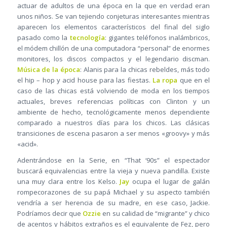
actuar de adultos de una época en la que en verdad eran
unos niños. Se van tejiendo conjeturas interesantes mientras
aparecen los elementos característicos del final del siglo
pasado como la
tecnología
: gigantes teléfonos inalámbricos,
el módem chillón de una computadora “personal” de enormes
monitores, los discos compactos y el legendario discman.
Música de la época
: Alanis para la chicas rebeldes, más todo
el hip – hop y acid house para las fiestas.
La ropa
que en el
caso de las chicas está volviendo de moda en los tiempos
actuales, breves referencias políticas con Clinton y un
ambiente de hecho, tecnológicamente menos dependiente
comparado a nuestros días para los chicos. Las clásicas
transiciones de escena pasaron a ser menos «groovy» y más
«acid».
Adentrándose en la Serie, en “That ‘90s” el espectador
buscará equivalencias entre la vieja y nueva pandilla. Existe
una muy clara entre los Kelso.
Jay
ocupa el lugar de galán
rompecorazones de su papá Michael y su aspecto también
vendría a ser herencia de su madre, en ese caso, Jackie.
Podríamos decir que
Ozzie
en su calidad de “migrante” y chico
de acentos y hábitos extraños es el equivalente de Fez, pero