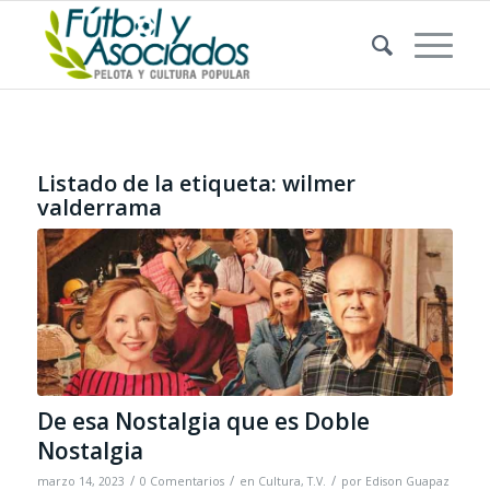
Listado de la etiqueta:
wilmer
valderrama
De esa Nostalgia que es Doble
Nostalgia
/
/
/
marzo 14, 2023
0 Comentarios
en
Cultura
,
T.V.
por
Edison Guapaz