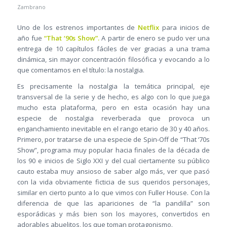
Zambrano
Uno de los estrenos importantes de
Netflix
para inicios de
año fue
“That ‘90s Show”.
A partir de enero se pudo ver una
entrega de 10 capítulos fáciles de ver gracias a una trama
dinámica, sin mayor concentración filosófica y evocando a lo
que comentamos en el título: la nostalgia.
Es precisamente la nostalgia la temática principal, eje
transversal de la serie y de hecho, es algo con lo que juega
mucho esta plataforma, pero en esta ocasión hay una
especie de nostalgia reverberada que provoca un
enganchamiento inevitable en el rango etario de 30 y 40 años.
Primero, por tratarse de una especie de Spin-Off de “That ‘70s
Show”, programa muy popular hacia finales de la década de
los 90 e inicios de Siglo XXI y del cual ciertamente su público
cauto estaba muy ansioso de saber algo más, ver que pasó
con la vida obviamente ficticia de sus queridos personajes,
similar en cierto punto a lo que vimos con Fuller House. Con la
diferencia de que las apariciones de “la pandilla” son
esporádicas y más bien son los mayores, convertidos en
adorables abuelitos, los que toman protagonismo.