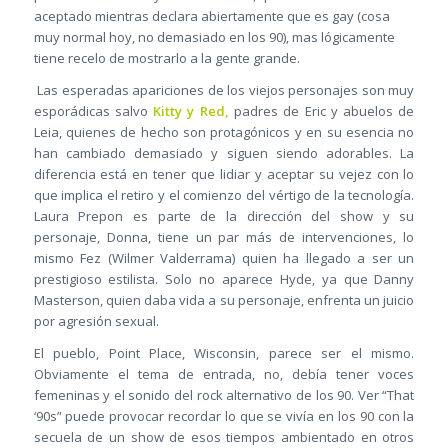
aceptado mientras declara abiertamente que es gay (cosa
muy normal hoy, no demasiado en los 90), mas lógicamente
tiene recelo de mostrarlo a la gente grande.
Las esperadas apariciones de los viejos personajes son muy
esporádicas salvo
Kitty y Red,
padres de Eric y abuelos de
Leia, quienes de hecho son protagónicos y en su esencia no
han cambiado demasiado y siguen siendo adorables. La
diferencia está en tener que lidiar y aceptar su vejez con lo
que implica el retiro y el comienzo del vértigo de la tecnología.
Laura Prepon es parte de la dirección del show y su
personaje, Donna, tiene un par más de intervenciones, lo
mismo Fez (Wilmer Valderrama) quien ha llegado a ser un
prestigioso estilista. Solo no aparece Hyde, ya que Danny
Masterson, quien daba vida a su personaje, enfrenta un juicio
por agresión sexual.
El pueblo, Point Place, Wisconsin, parece ser el mismo.
Obviamente el tema de entrada, no, debía tener voces
femeninas y el sonido del rock alternativo de los 90. Ver “That
‘90s” puede provocar recordar lo que se vivía en los 90 con la
secuela de un show de esos tiempos ambientado en otros