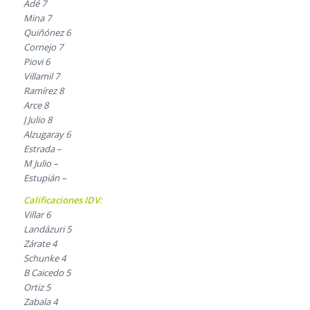
Adé 7
Mina 7
Quiñónez 6
Cornejo 7
Piovi 6
Villamil 7
Ramírez 8
Arce 8
J Julio 8
Alzugaray 6
Estrada –
M Julio –
Estupián –
Calificaciones IDV:
Villar 6
Landázuri 5
Zárate 4
Schunke 4
B Caicedo 5
Ortiz 5
Zabala 4