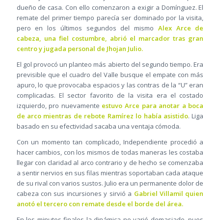
dueño de casa. Con ello comenzaron a exigir a Domínguez. El
remate del primer tiempo parecía ser dominado por la visita,
pero en los últimos segundos del mismo
Alex Arce de
cabeza, una fiel costumbre, abrió el marcador tras gran
centro y jugada personal de Jhojan Julio.
El gol provocó un planteo más abierto del segundo tiempo. Era
previsible que el cuadro del Valle busque el empate con más
apuro, lo que provocaba espacios y las contras de la “U” eran
complicadas. El sector favorito de la visita era el costado
izquierdo, pro nuevamente
estuvo Arce para anotar a boca
de arco mientras de rebote Ramírez lo había asistido
. Liga
basado en su efectividad sacaba una ventaja cómoda.
Con un momento tan complicado, Independiente procedió a
hacer cambios, con los mismos de todas maneras les costaba
llegar con claridad al arco contrario y de hecho se comenzaba
a sentir nervios en sus filas mientras soportaban cada ataque
de su rival con varios sustos. Julio era un permanente dolor de
cabeza con sus incursiones y sirvió a
Gabriel Villamil quien
anotó el tercero con remate desde el borde del área.
En los minutos finales la dinámica no varió demasiado, pues