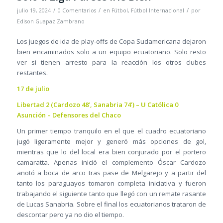
/
/
/
julio 19, 2024
0 Comentarios
en
Fútbol
,
Fútbol Internacional
por
Edison Guapaz Zambrano
Los juegos de ida de play-offs de Copa Sudamericana dejaron
bien encaminados solo a un equipo ecuatoriano. Solo resto
ver si tienen arresto para la reacción los otros clubes
restantes.
17 de julio
Libertad 2 (Cardozo 48’, Sanabria 74’) – U Católica 0
Asunción – Defensores del Chaco
Un primer tiempo tranquilo en el que el cuadro ecuatoriano
jugó ligeramente mejor y generó más opciones de gol,
mientras que lo del local era bien conjurado por el portero
camaratta. Apenas inició el complemento Óscar Cardozo
anotó a boca de arco tras pase de Melgarejo y a partir del
tanto los paraguayos tomaron completa iniciativa y fueron
trabajando el siguiente tanto que llegó con un remate rasante
de Lucas Sanabria. Sobre el final los ecuatorianos trataron de
descontar pero ya no dio el tiempo.