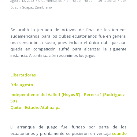
/
/
/
agosto 12, 2023
0 Comentarios
en
Fútbol
,
Fútbol Internacional
por
Edison Guapaz Zambrano
Se acabó la jornada de octavos de final de los torneos
sudamericanos, para los clubes ecuatorianos fue en general
una sensación a susto, pues incluso el único club que aún
queda en competición sufrió para alcanzar la siguiente
instancia. A continuación resumimos los jugos.
Libertadores
9 de agosto
Independiente del Valle 1 (Hoyos 5’) – Pereira 1 (Rodríguez
50’)
Quito – Estadio Atahualpa
El arranque de juego fue furioso por parte de los
ecuatorianos y prontamente se pusieron en ventaja
cuando