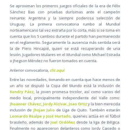
Se aproximan los primeros juegos oficiales de la era de Félix
Sánchez Bas con pruebas durísimas ante el campeón
reinante: Argentina y la siempre poderosa selección de
Uruguay. La primera convocatoria rumbo al Mundial
norteamericano tal vez extraña por lo corta, más si se toma en
cuenta que los 5 cambios durante el partido han permanecido
en el reglamento. Seguramente la ausencia más sentida será
la de Piero Hincapié, quien se está recuperando de una
lesión. Jugadores titulares en el Mundial como Michael Estrada
o Jhegson Méndez no fueron tomados en cuenta.
Anterior convocatoria,
clic aquí
Entre las novedades, tomando en cuenta que hace menos de
un año se disputó la Copa del Mundo está la inclusión de
Kendry Páez
, la joven promesa tricolor, así como varios del
medio local, principalmente Independiente del Valle como:
Jhoanner Chávez, Jordy Alcívar, Joao Ortiz
y la bien merecida
inclusión de
Jhojan Julio
de Liga de Quito. También estarán
Leonardo Realpe y José Hurtado
, quienes actúa en el fútbol
brasileño, además de
Joel Ordóñez
desde la liga de Bélgica.
Finalmente no aparecieron delanteros como Jordy Caicedo o