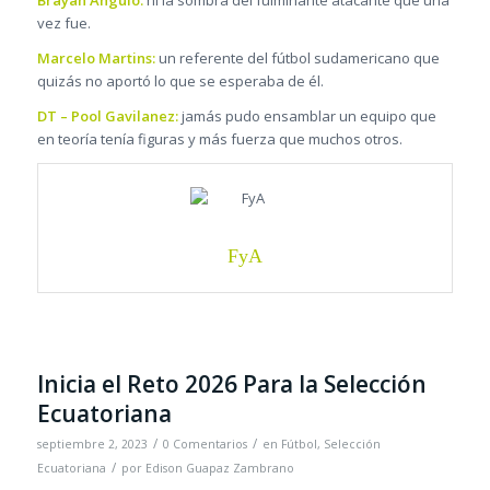
Brayan Angulo:
ni la sombra del fulminante atacante que una
vez fue.
Marcelo Martins:
un referente del fútbol sudamericano que
quizás no aportó lo que se esperaba de él.
DT – Pool Gavilanez:
jamás pudo ensamblar un equipo que
en teoría tenía figuras y más fuerza que muchos otros.
FyA
Inicia el Reto 2026 Para la Selección
Ecuatoriana
/
/
septiembre 2, 2023
0 Comentarios
en
Fútbol
,
Selección
/
Ecuatoriana
por
Edison Guapaz Zambrano