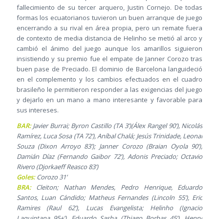
fallecimiento de su tercer arquero, Justin Cornejo. De todas
formas los ecuatorianos tuvieron un buen arranque de juego
encerrando a su rival en área propia, pero un remate fuera
de contexto de media distancia de Helinho se metió al arco y
cambió el ánimo del juego aunque los amarillos siguieron
insistiendo y su premio fue el empate de Janner Corozo tras
buen pase de Preciado. El dominio de Barcelona languideció
en el complemento y los cambios efectuados en el cuadro
brasileño le permitieron responder a las exigencias del juego
y dejarlo en un mano a mano interesante y favorable para
sus intereses.
BAR:
Javier Burrai; Byron Castillo (TA 3’)(Álex Rangel 90’), Nicolás
Ramírez, Luca Sosa (TA 72’), Aníbal Chalá; Jesús Trinidade, Leonai
Souza (Dixon Arroyo 83’); Janner Corozo (Braian Oyola 90’),
Damián Díaz (Fernando Gaibor 72’), Adonis Preciado; Octavio
Rivero (Djorkaeff Reasco 83’)
Goles:
Corozo 31’
BRA:
Cleiton; Nathan Mendes, Pedro Henrique, Eduardo
Santos, Luan Cándido; Matheus Fernandes (Lincoln 55’), Eric
Ramires (Raul 62’), Lucas Evangelista; Helinho (Ignacio
Laquintana 95+’), Eduardo Sasha (Thiago Borbas 45’), Henry