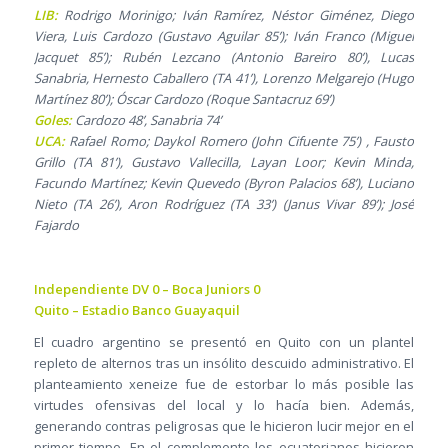
LIB:
Rodrigo Morinigo; Iván Ramírez, Néstor Giménez, Diego
Viera, Luis Cardozo (Gustavo Aguilar 85’); Iván Franco (Miguel
Jacquet 85’); Rubén Lezcano (Antonio Bareiro 80’), Lucas
Sanabria, Hernesto Caballero (TA 41’), Lorenzo Melgarejo (Hugo
Martínez 80’); Óscar Cardozo (Roque Santacruz 69’)
Goles:
Cardozo 48’, Sanabria 74’
UCA:
Rafael Romo; Daykol Romero (John Cifuente 75’) , Fausto
Grillo (TA 81’), Gustavo Vallecilla, Layan Loor; Kevin Minda,
Facundo Martínez; Kevin Quevedo (Byron Palacios 68’), Luciano
Nieto (TA 26’), Aron Rodríguez (TA 33’) (Janus Vivar 89’); José
Fajardo
Independiente DV 0 – Boca Juniors 0
Quito – Estadio Banco Guayaquil
El cuadro argentino se presentó en Quito con un plantel
repleto de alternos tras un insólito descuido administrativo. El
planteamiento xeneize fue de estorbar lo más posible las
virtudes ofensivas del local y lo hacía bien. Además,
generando contras peligrosas que le hicieron lucir mejor en el
primer tiempo. En el complemento los ecuatorianos hicieron