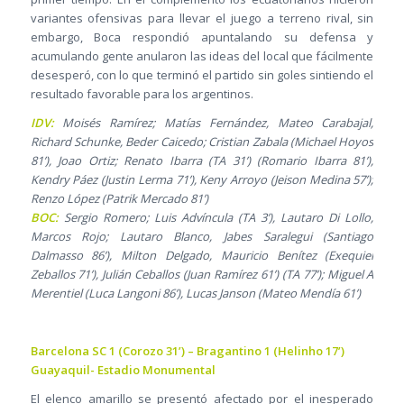
variantes ofensivas para llevar el juego a terreno rival, sin
embargo, Boca respondió apuntalando su defensa y
acumulando gente anularon las ideas del local que fácilmente
desesperó, con lo que terminó el partido sin goles sintiendo el
resultado favorable para los argentinos.
IDV:
Moisés Ramírez; Matías Fernández, Mateo Carabajal,
Richard Schunke, Beder Caicedo; Cristian Zabala (Michael Hoyos
81’), Joao Ortiz; Renato Ibarra (TA 31’) (Romario Ibarra 81’),
Kendry Páez (Justin Lerma 71’), Keny Arroyo (Jeison Medina 57’);
Renzo López (Patrik Mercado 81’)
BOC:
Sergio Romero; Luis Advíncula (TA 3’), Lautaro Di Lollo,
Marcos Rojo; Lautaro Blanco, Jabes Saralegui (Santiago
Dalmasso 86’), Milton Delgado, Mauricio Benítez (Exequiel
Zeballos 71’), Julián Ceballos (Juan Ramírez 61’) (TA 77’); Miguel A
Merentiel (Luca Langoni 86’), Lucas Janson (Mateo Mendía 61’)
Barcelona SC 1 (Corozo 31’) – Bragantino 1 (Helinho 17’)
Guayaquil- Estadio Monumental
El elenco amarillo se presentó afectado por el inesperado