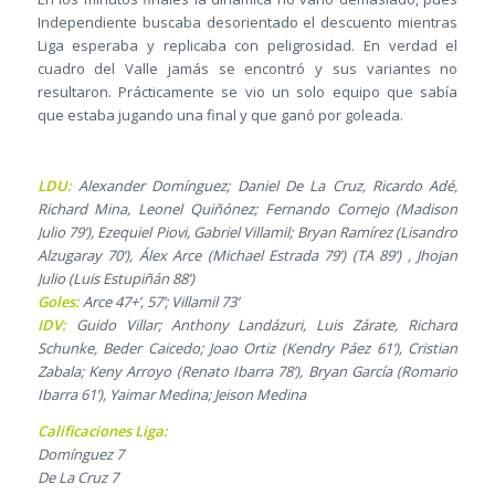
Independiente buscaba desorientado el descuento mientras
Liga esperaba y replicaba con peligrosidad. En verdad el
cuadro del Valle jamás se encontró y sus variantes no
resultaron. Prácticamente se vio un solo equipo que sabía
que estaba jugando una final y que ganó por goleada.
LDU:
Alexander Domínguez; Daniel De La Cruz, Ricardo Adé,
Richard Mina, Leonel Quiñónez; Fernando Cornejo (Madison
Julio 79’), Ezequiel Piovi, Gabriel Villamil; Bryan Ramírez (Lisandro
Alzugaray 70’), Álex Arce (Michael Estrada 79’) (TA 89’) , Jhojan
Julio (Luis Estupiñán 88’)
Goles:
Arce 47+’, 57’; Villamil 73’
IDV:
Guido Villar; Anthony Landázuri, Luis Zárate, Richard
Schunke, Beder Caicedo; Joao Ortiz (Kendry Páez 61’), Cristian
Zabala; Keny Arroyo (Renato Ibarra 78’), Bryan García (Romario
Ibarra 61’), Yaimar Medina; Jeison Medina
Calificaciones Liga:
Domínguez 7
De La Cruz 7