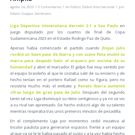
/
/
/
agosto 24, 2023
0 Comentarios
en
Fútbol
,
Fútbol Internacional
por
Edison Guapaz Zambrano
Liga Deportiva Universitaria derrotó 2-1 a Sao Paulo
en
juego disputado por los cuartos de final de Copa
Sudamericana 2023 en el Estadio Rodrigo Paz de Quito.
Apenas había comenzado el partido cuando
Jhojan Julio
recibió un buen pase de Ibarra y con suave finta eludió su
marca para después batir al arquero por encima de su
humanidad
y abrir el marcador. El golpe fue muy sentido por
el equipo brasileño al que le costaba salir de su encierro y de
hecho tenían en el portero Rafael como su figura, pero no
resistiría mucho más el embate y
Renato Ibarra aumentó
cifras luego de gran pase de Julio
. Después del segundo
tanto tal vez Liga disminuyó su ritmo vertiginoso y ya no se vio
a su rival tan apremiado. De hecho esbozó algo de su talento
mientras respiraba tras unos primeros minutos de pesadilla.
En el complemento Liga por momentos cedió iniciativa al
tricolor paulista para generarse espacios frente a un equipo
al que ya se le le había pasado el susto y a la vez había hecho