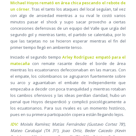
Michael Hoyos remató en área chica pescando el rebote de
un córner.
Tras el tanto los ataques del local seguían, tal vez
con algo de ansiedad mientras a su rival le costó varios
minutos pasar el shock y supo sacar provecho a ciertas
concesiones defensivas de un equipo del Valle que urgía del
segundo gol y mientras tanto, el partido se calentaba, por lo
que las tarjetas no se hicieron esperar mientras el fin del
primer tiempo llegó en ambiente tenso.
Iniciado el segundo tiempo
Arley Rodríguez empató para el
matecaña
con remate rasante desde el borde de área
mientras los ecuatorianos defeccionaban en las marcas. Con
el empate, los colombianos se agruparon fuertemente sobre
su arco y aguantaban el embate de Independiente que
empezaba a decidir con poca tranquilidad y mientras rotaban
los cambios ofensivos y las ideas perdían claridad, hubo un
penal que Hoyos desperdició y complicó psicológicamente a
los ecuatorianos. Para sus rivales es un momento histórico,
pues en su primera participación copera están llegando lejos.
IDV:
Moisés Ramírez; Matías Fernández (Gustavo Cortez 78’),
Mateo Carabajal (TA 31’), Joao Ortiz, Beder Caicedo (Kevin