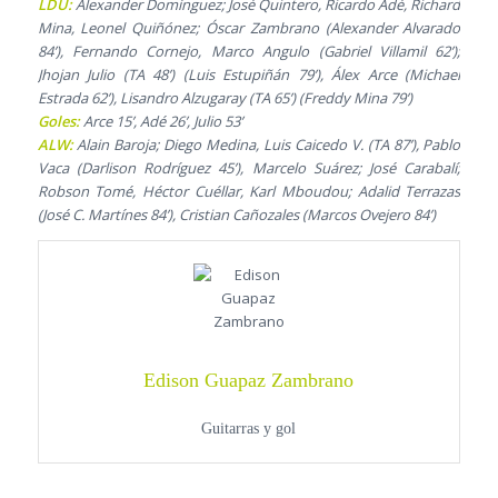
LDU:
Alexander Domínguez; José Quintero, Ricardo Adé, Richard
Mina, Leonel Quiñónez; Óscar Zambrano (Alexander Alvarado
84’), Fernando Cornejo, Marco Angulo (Gabriel Villamil 62’);
Jhojan Julio (TA 48’) (Luis Estupiñán 79’), Álex Arce (Michael
Estrada 62’), Lisandro Alzugaray (TA 65’) (Freddy Mina 79’)
Goles:
Arce 15’, Adé 26’, Julio 53’
ALW:
Alain Baroja; Diego Medina, Luis Caicedo V. (TA 87’), Pablo
Vaca (Darlison Rodríguez 45’), Marcelo Suárez; José Carabalí;
Robson Tomé, Héctor Cuéllar, Karl Mboudou; Adalid Terrazas
(José C. Martínes 84’), Cristian Cañozales (Marcos Ovejero 84’)
Edison Guapaz Zambrano
Guitarras y gol