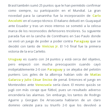
Brasil también sumó 25 puntos que le han permitido confirmar
como siempre, su participación en el Mundial. La gran
novedad para la canarinha fue la incorporación de
Carlo
Ancelotti
en el cuerpo técnico. El italiano debutó en Guayaquil
ante Ecuador y tras un inicio intenso se sometió a la celosa
marca de los reconocidos defensores tricolores. Su siguiente
parada fue en la cancha de Corinthians en Sao Paulo donde
se vivió un juego de poder a poder contra
Paraguay
que se
decidió con tanto de
Vinícius Jr.
El 1-0 final fue la primera
victoria de la era Carletto.
Uruguay
es cuarto con 24 puntos y está cerca del objetivo,
pero empezó con mucha preocupación cuando cayó
inobjetablemente 2-0 con
Paraguay
y se alejaba del pelotón
puntero. Los goles de la albirroja habían sido de
Matías
Galarza y Julio César Enciso
de penal. Entonces el juego en
Montevideo ante
Venezuela
sería clave. El mismo quizás se
jugó con más coraje que fútbol, pues un resultado adverso
encendería las alarmas. Sin embargo, los tantos de Rodrigo
Aguirre y Giorgian De Arrascaeta hablaron de un claro
dominio celeste para su triunfo 2-0 que los devolvió a