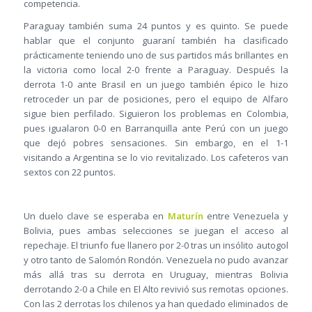
competencia.
Paraguay también suma 24 puntos y es quinto. Se puede
hablar que el conjunto guaraní también ha clasificado
prácticamente teniendo uno de sus partidos más brillantes en
la victoria como local 2-0 frente a Paraguay. Después la
derrota 1-0 ante Brasil en un juego también épico le hizo
retroceder un par de posiciones, pero el equipo de Alfaro
sigue bien perfilado. Siguieron los problemas en Colombia,
pues igualaron 0-0 en Barranquilla ante Perú con un juego
que dejó pobres sensaciones. Sin embargo, en el 1-1
visitando a Argentina se lo vio revitalizado. Los cafeteros van
sextos con 22 puntos.
Un duelo clave se esperaba en
Maturín
entre Venezuela y
Bolivia, pues ambas selecciones se juegan el acceso al
repechaje. El triunfo fue llanero por 2-0 tras un insólito autogol
y otro tanto de Salomón Rondón. Venezuela no pudo avanzar
más allá tras su derrota en Uruguay, mientras Bolivia
derrotando 2-0 a Chile en El Alto revivió sus remotas opciones.
Con las 2 derrotas los chilenos ya han quedado eliminados de