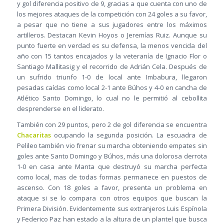
y gol diferencia positivo de 9, gracias a que cuenta con uno de
los mejores ataques de la competición con 24 goles a su favor,
a pesar que no tiene a sus jugadores entre los máximos
artilleros. Destacan Kevin Hoyos o Jeremías Ruiz. Aunque su
punto fuerte en verdad es su defensa, la menos vencida del
año con 15 tantos encajados y la veteranía de Ignacio Flor o
Santiago Mallitasig y el recorrido de Adrián Cela. Después de
un sufrido triunfo 1-0 de local ante Imbabura, llegaron
pesadas caídas como local 2-1 ante Búhos y 4-0 en cancha de
Atlético Santo Domingo, lo cual no le permitió al cebollita
desprenderse en el liderato.
También con 29 puntos, pero 2 de gol diferencia se encuentra
Chacaritas
ocupando la segunda posición. La escuadra de
Pelileo también vio frenar su marcha obteniendo empates sin
goles ante Santo Domingo y Búhos, más una dolorosa derrota
1-0 en casa ante Manta que destruyó su marcha perfecta
como local, mas de todas formas permanece en puestos de
ascenso. Con 18 goles a favor, presenta un problema en
ataque si se lo compara con otros equipos que buscan la
Primera División. Evidentemente sus extranjeros Luis Espínola
y Federico Paz han estado a la altura de un plantel que busca