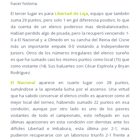
hacer historia.
El tercer lugar es para
Libertad de Loja
, equipo que también
suma 29 puntos, pero solo 1 en gol diferencia positivo, lo que
da cuenta de un elenco poderoso mas desbalanceados.
Habían perdido algo de pisada, pero la recuperó venciendo 1-
0 a El Nacional y a Olmedo en su cancha del Reina del Cisne
más un importante empate 0-0 visitando a Independiente
Juniors. Otros de los números irregulares del elenco sureño
es que ha sumado casi los mismos puntos como local (15) que
como visitante (14). Sus baluartes son César Espínola y Bryan
Rodríguez.
El Nacional
aparece en cuarto lugar con 28 puntos,
sumándose a la apretada lucha por el ascenso. Una virtud
que ha sabido conservar el elenco criollo es aparecer como el
mejor local del torneo, habiendo sumado 22 puntos en esa
condición, aunque por otro lado es uno de los peores
visitantes de todo el campeonato, esto reflejado en sus
últimas apariciones en esta condición con derrotas ante los
difíciles Libertad e Imbabura, esta última por 2-1, mas
pudieron recuperarse con un laborioso triunfo 2-1 frente a