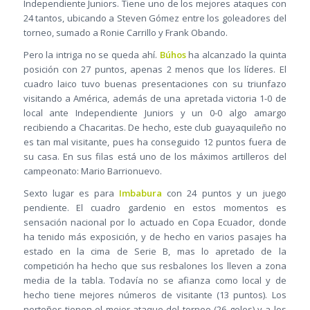
Independiente Juniors. Tiene uno de los mejores ataques con
24 tantos, ubicando a Steven Gómez entre los goleadores del
torneo, sumado a Ronie Carrillo y Frank Obando.
Pero la intriga no se queda ahí.
Búhos
ha alcanzado la quinta
posición con 27 puntos, apenas 2 menos que los líderes. El
cuadro laico tuvo buenas presentaciones con su triunfazo
visitando a América, además de una apretada victoria 1-0 de
local ante Independiente Juniors y un 0-0 algo amargo
recibiendo a Chacaritas. De hecho, este club guayaquileño no
es tan mal visitante, pues ha conseguido 12 puntos fuera de
su casa. En sus filas está uno de los máximos artilleros del
campeonato: Mario Barrionuevo.
Sexto lugar es para
Imbabura
con 24 puntos y un juego
pendiente. El cuadro gardenio en estos momentos es
sensación nacional por lo actuado en Copa Ecuador, donde
ha tenido más exposición, y de hecho en varios pasajes ha
estado en la cima de Serie B, mas lo apretado de la
competición ha hecho que sus resbalones los lleven a zona
media de la tabla. Todavía no se afianza como local y de
hecho tiene mejores números de visitante (13 puntos). Los
norteños tienen el mejor ataque del torneo (26 goles) y a los