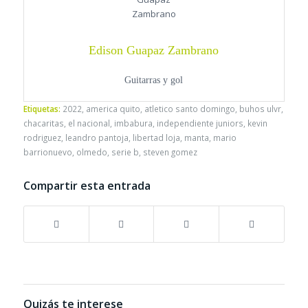
Edison Guapaz Zambrano
Guitarras y gol
Etiquetas:
2022
,
america quito
,
atletico santo domingo
,
buhos ulvr
,
chacaritas
,
el nacional
,
imbabura
,
independiente juniors
,
kevin
rodriguez
,
leandro pantoja
,
libertad loja
,
manta
,
mario
barrionuevo
,
olmedo
,
serie b
,
steven gomez
Compartir esta entrada
Quizás te interese