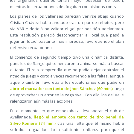
los argentinos quienes tenían mayor posesión de balón,
mientras los ecuatorianos desfogaban con aisladas contras.
Los planes de los vallenses parecían venirse abajo cuando
Cristian Chávez había anotado tras un par de rebotes, pero
vía VAR e decidió no validar el gol por posición adelantada.
Esta resolución pareció desconcentrar al local que pasó a
jugar un fútbol bastante más impreciso, favoreciendo el plan
defensivo ecuatoriano.
El comienzo de segundo tiempo tuvo una dinámica distinta,
pues los de Sangolquí comenzaron a animarse más a buscar
el tanto. El rojo comprendía que no podía dejar controlar el
ritmo de juego y corto a veces recurriendo a las faltas, aunque
aquello también favorecía a los ecuatorianos que pudieron
abrir el marcador con tanto de Jhon Sánchez (60 min.)
luego
de aprovechar un error en la zaga rival. Con ello, los del Valle
ralentizaron aún más las acciones.
En el momento en que empezaba a desesperar el club de
Avellaneda,
llegó el empate con tanto de tiro penal de
Silvio Romero (74 min.)
tras una falta que él mismo había
sufrido. La igualdad dio la suficiente confianza para que el