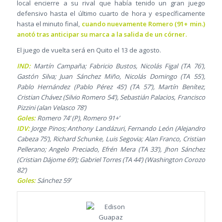
local encierre a su rival que había tenido un gran juego
defensivo hasta el último cuarto de hora y específicamente
hasta el minuto final,
cuando nuevamente Romero (91+ min.)
anotó tras anticipar su marca a la salida de un córner.
El juego de vuelta será en Quito el 13 de agosto.
IND:
Martín Campaña; Fabricio Bustos, Nicolás Figal (TA 76’),
Gastón Silva; Juan Sánchez Miño, Nicolás Domingo (TA 55’),
Pablo Hernández (Pablo Pérez 45’) (TA 57’), Martín Benítez;
Cristian Chávez (Silvio Romero 54’), Sebastián Palacios, Francisco
Pizzini (alan Velasco 78’)
Goles:
Romero 74’ (P), Romero 91+’
IDV:
Jorge Pinos; Anthony Landázuri, Fernando León (Alejandro
Cabeza 75’), Richard Schunke, Luis Segovia; Alan Franco, Cristian
Pellerano; Angelo Preciado, Efrén Mera (TA 33’), Jhon Sánchez
(Cristian Dájome 69’); Gabriel Torres (TA 44’) (Washington Corozo
82’)
Goles:
Sánchez 59’