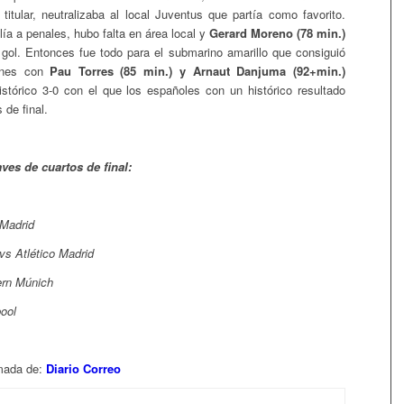
 titular, neutralizaba al local Juventus que partía como favorito.
lía a penales, hubo falta en área local y
Gerard Moreno (78 min.)
 gol. Entonces fue todo para el submarino amarillo que consiguió
ones con
Pau Torres (85 min.) y Arnaut Danjuma (92+min.)
istórico 3-0 con el que los españoles con un histórico resultado
 de final.
aves de cuartos de final:
 Madrid
vs Atlético Madrid
yern Múnich
pool
omada de:
Diario Correo