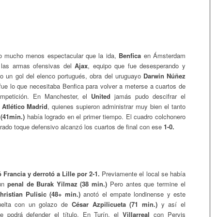
do mucho menos espectacular que la ida,
Benfica
en Ámsterdam
 a las armas ofensivas del
Ajax
, equipo que fue desesperando y
o un gol del elenco portugués, obra del uruguayo
Darwin Núñez
fue lo que necesitaba Benfica para volver a meterse a cuartos de
ompetición. En Manchester, el
United
jamás pudo descifrar el
Atlético Madrid
, quienes supieron administrar muy bien el tanto
(41min.)
había logrado en el primer tiempo. El cuadro colchonero
ado toque defensivo alcanzó los cuartos de final con ese
1-0.
Francia y derrotó a Lille por 2-1.
Previamente el local se había
 un
penal de Burak Yilmaz (38 min.)
Pero antes que termine el
ristian Pulisic (48+ min.)
anotó el empate londinense y este
uelta con un golazo de
César Azpilicueta (71 min.)
y así el
e podrá defender el título. En Turín, el
Villarreal
con Pervis