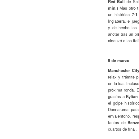
Red Bull
de Salz
min.)
Mas otro t
un histórico
7-1
Inglaterra, el ju
y de hecho los 
anotar tras un br
alcanzó a los ita
9 de marzo
Manchester City
relax y trámite 
en la ida. Inclus
próxima ronda. 
gracias a
Kylian
el golpe históric
Donnaruma para
envalentonó, res
tantos de
Benze
cuartos de final.