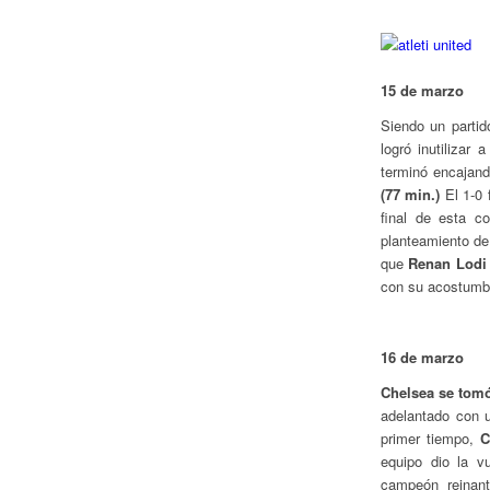
15 de marzo
Siendo un parti
logró inutilizar
terminó encajand
(77 min.)
El 1-0 
final de esta c
planteamiento de
que
Renan Lodi 
con su acostumbr
16 de marzo
Chelsea se tomó 
adelantado con
primer tiempo,
Ch
equipo dio la v
campeón reinant