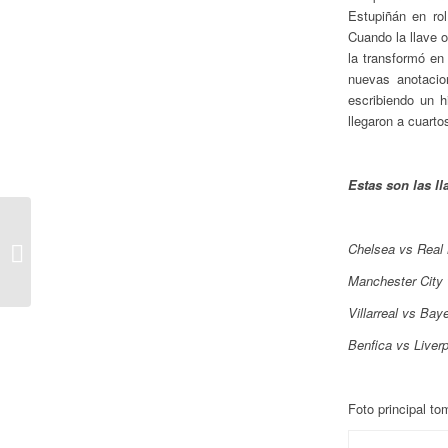
Estupiñán en rol
Cuando la llave o
la transformó en
nuevas anotaci
escribiendo un h
llegaron a cuartos
Estas son las ll
Historia: Paraguay vs
Chelsea vs Real
Ecuador por
Eliminatorias
Manchester City 
Villarreal vs Ba
Benfica vs Liver
Foto principal t