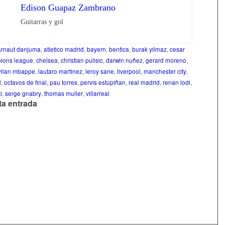
Edison Guapaz Zambrano
Guitarras y gol
arnaut danjuma
,
atletico madrid
,
bayern
,
benfica
,
burak yilmaz
,
cesar
ions league
,
chelsea
,
christian pulisic
,
darwin nuñez
,
gerard moreno
,
ylian mbappe
,
lautaro martinez
,
leroy sane
,
liverpool
,
manchester city
,
d
,
octavos de final
,
pau torres
,
pervis estupiñan
,
real madrid
,
renan lodi
,
i
,
serge gnabry
,
thomas muller
,
villarreal
ta entrada