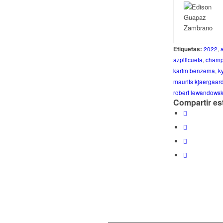
Etiquetas:
2022
,
azpilicueta
,
champ
karim benzema
,
k
maurits kjaergaar
robert lewandowsk
Compartir es