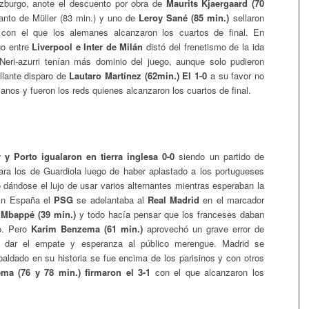
burgo, anote el descuento por obra de
Maurits Kjaergaard (70
anto de Müller (83 min.) y uno de
Leroy Sané (85 min.)
sellaron
con el que los alemanes alcanzaron los cuartos de final. En
ego entre
Liverpool e Inter de Milán
distó del frenetismo de la ida
Neri-azurri tenían más dominio del juego, aunque solo pudieron
illante disparo de
Lautaro Martínez (62min.) El 1-0
a su favor no
lianos y fueron los reds quienes alcanzaron los cuartos de final.
 y Porto igualaron en tierra inglesa 0-0
siendo un partido de
para los de Guardiola luego de haber aplastado a los portugueses
o dándose el lujo de usar varios alternantes mientras esperaban la
En España el
PSG
se adelantaba al
Real Madrid
en el marcador
 Mbappé (39 min.)
y todo hacía pensar que los franceses daban
o. Pero
Karim Benzema (61 min.)
aprovechó un grave error de
 dar el empate y esperanza al público merengue. Madrid se
paldado en su historia se fue encima de los parisinos y con otros
ma (76 y 78 min.) firmaron el 3-1
con el que alcanzaron los