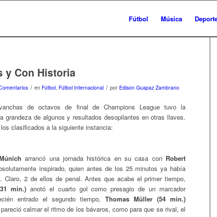
Fútbol
Música
Deport
 y Con Historia
/
/
Comentarios
en
Fútbol
,
Fútbol Internacional
por
Edison Guapaz Zambrano
vanchas de octavos de final de Champions League tuvo la
la grandeza de algunos y resultados desopilantes en otras llaves.
los clasificados a la siguiente instancia:
Múnich
arrancó una jornada histórica en su casa con
Robert
solutamente inspirado, quien antes de los 25 minutos ya había
. Claro, 2 de ellos de penal. Antes que acabe el primer tiempo,
31 min.)
anotó el cuarto gol como presagio de un marcador
Recién entrado el segundo tiempo,
Thomas Müller (54 min.)
pareció calmar el ritmo de los bávaros, como para que se rival, el