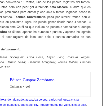
han convertido 16 tantos, uno de los peores registros del torneo.
ntos pero con peor gol diferencia está
Macará
, cuadro que en
ios problemas para anotar y con solo 5 tantos logrados posee la
el torneo.
Técnico Universitario
pasa por similar trance con el
ero en penúltimo lugar. No puede ganar desde hace 4 fechas: 3
leada ante Católica que incluso ha puesto a tambalear al cuerpo
tubre
es último, apenas ha sumado 6 puntos y apenas ha logrado
ne el peor registro de local con solo 4 puntos sumados en esa
l del momento:
 Carlos Rodríguez, Luca Sosa, Layan Loor; Joaquín Vergés,
ado, Renato César, Lisandro Alzugaray; Tomás Molina, Cristian
el Díaz
Edison Guapaz Zambrano
Guitarras y gol
alexander alvarado
,
aucas
,
barcelona
,
carlos rodriguez
,
cristian
elec
,
gualaceo
,
guayaquil city
,
independiente del valle
,
ismael diaz
,