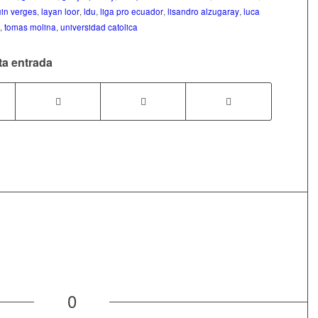
in verges
,
layan loor
,
ldu
,
liga pro ecuador
,
lisandro alzugaray
,
luca
,
tomas molina
,
universidad catolica
ta entrada
0