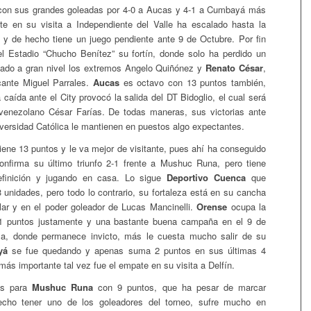
on sus grandes goleadas por 4-0 a Aucas y 4-1 a Cumbayá más
te en su visita a Independiente del Valle ha escalado hasta la
 y de hecho tiene un juego pendiente ante 9 de Octubre. Por fin
l Estadio “Chucho Benítez” su fortín, donde solo ha perdido un
tado a gran nivel los extremos Angelo Quiñónez y
Renato César
,
cante Miguel Parrales.
Aucas
es octavo con 13 puntos también,
caída ante el City provocó la salida del DT Bidoglio, el cual será
 venezolano César Farías. De todas maneras, sus victorias ante
versidad Católica le mantienen en puestos algo expectantes.
ene 13 puntos y le va mejor de visitante, pues ahí ha conseguido
onfirma su último triunfo 2-1 frente a Mushuc Runa, pero tiene
finición y jugando en casa. Lo sigue
Deportivo Cuenca
que
unidades, pero todo lo contrario, su fortaleza está en su cancha
lar y en el poder goleador de Lucas Mancinelli.
Orense
ocupa la
11 puntos justamente y una bastante buena campaña en el 9 de
, donde permanece invicto, más le cuesta mucho salir de su
yá
se fue quedando y apenas suma 2 puntos en sus últimas 4
más importante tal vez fue el empate en su visita a Delfín.
es para
Mushuc Runa
con 9 puntos, que ha pesar de marcar
cho tener uno de los goleadores del torneo, sufre mucho en