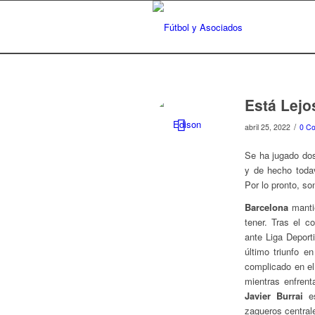
Está Lejo
/
abril 25, 2022
0 Co
Se ha jugado dos
y de hecho todav
Por lo pronto, so
Barcelona
mantie
tener. Tras el c
ante Liga Deport
último triunfo 
complicado en el
mientras enfrent
Javier Burrai
es
zagueros central