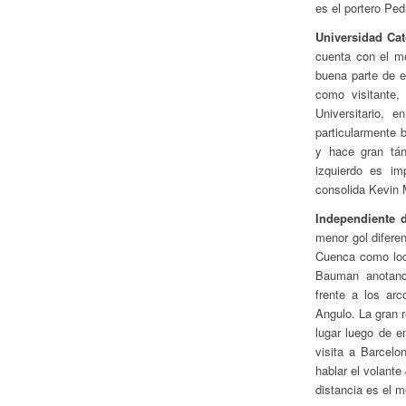
es el portero Ped
Universidad Cat
cuenta con el m
buena parte de e
como visitante,
Universitario,
particularmente
y hace gran t
izquierdo es im
consolida Kevin 
Independiente d
menor gol diferen
Cuenca como loca
Bauman anotand
frente a los ar
Angulo. La gran 
lugar luego de e
visita a Barcel
hablar el volante
distancia es el m