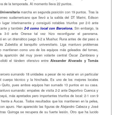
 va de la temporada. Al momento lleva 22 puntos.
Universitaria
marcha en segunda posición con 19 puntos. Tras la
orneo sudamericano que llevó a la salida del DT Marini, Edison
lugar interinamente y consiguió notables triunfos por 2-0 ante
tante y también
2-0 como local con Barcelona.
Sin embargo, la
ída 3-0 ante Orense tal vez hizo reconfigurar el panorama.
ió en un dramático juego 3-2 a Mushuc Runa antes de dar paso a
is Zubeldía al banquillo universitario. Liga mantuvo problemas
lo mantienen como uno de los equipos más goleados del torneo,
 la aparición del muy joven volante central Óscar Zambrano y
olidó el tándem ofensivo entre
Alexander Alvarado y Tomás
ercero sumando 18 unidades a pesar de no estar en un particular
 cuerpo técnico y la hinchada. Es uno de los mejores locales
de Quito, pues ambos equipos han sumado 13 puntos en su casa.
mantuvo sumando: empates de visita 2-2 ante Deportivo Cuenca y
bayá, más apretados pero importantes triunfos de local: 2-1 con 9
 frente a Aucas. Todos resultados que los mantienen en la pelea,
on apuro. Han aparecido las figuras de Alejandro Cabeza y José
tras Quiroga se recupera de su fuerte lesión. Otro que ha lucido