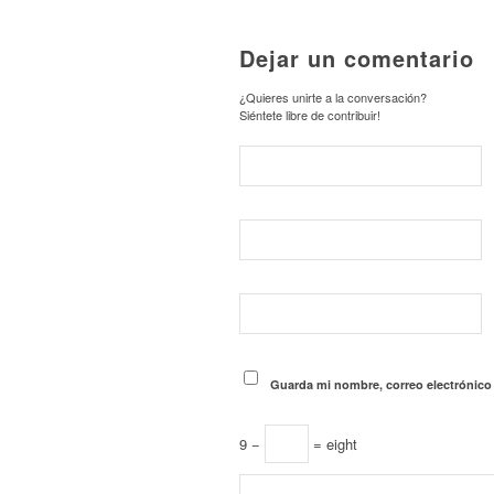
Dejar un comentario
¿Quieres unirte a la conversación?
Siéntete libre de contribuir!
Guarda mi nombre, correo electrónico
9 −
= eight