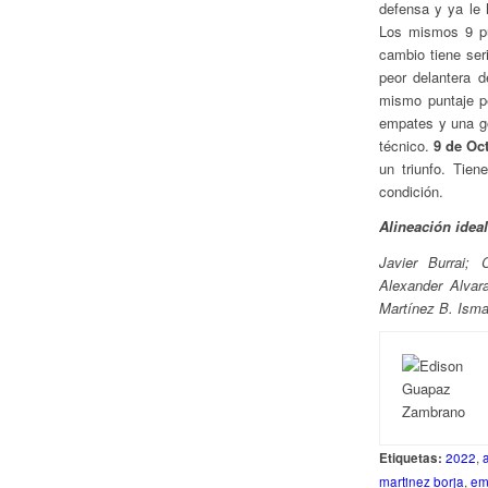
defensa y ya le 
Los mismos 9 pu
cambio tiene ser
peor delantera d
mismo puntaje p
empates y una go
técnico.
9 de Oc
un triunfo. Tie
condición.
Alineación idea
Javier Burrai;
Alexander Alvar
Martínez B. Isma
Etiquetas:
2022
,
martinez borja
,
em