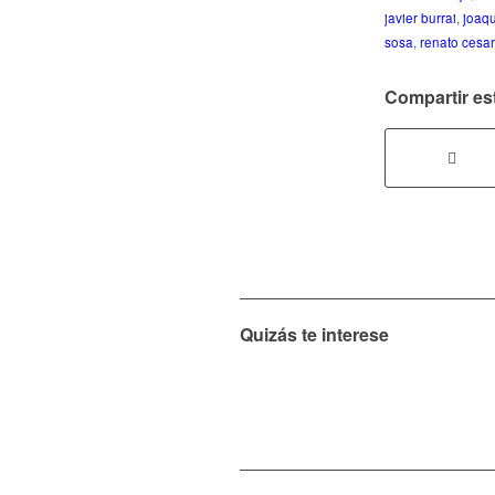
javier burrai
,
joaqu
sosa
,
renato cesar
Compartir es
Quizás te interese