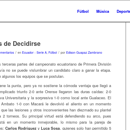
Fútbol
Música
Deport
s de Decidirse
/
/
mentarios
en
Ecuador - Serie A
,
Fútbol
por
Edison Guapaz Zambrano
 terceras partes del campeonato ecuatoriano de Primera División
ía no se puede vislumbrar un candidato claro a ganar la etapa.
n algunos los equipos que se postulan.
ne la punta, pero ya no sostiene la cómoda ventaja que llegó a
omplicado triunfo 2-0 ante Orense llegaron las duras caídas: 2-0
iva Universitaria y la sorpresiva 1-0 como local ante Gualaceo. El
en Ambato 1-0 con Macará le devolvió el aliento en un momento
 que las lesiones y otros inconvenientes han diezmado su plantel
a 2 torneos. Su principal virtud está defendiendo su arco, pues
tá en un momento inmejorable, lo mismo para la pareja de
es:
Carlos Rodríguez
y
Luca Sosa
, quienes solo han permitido 5