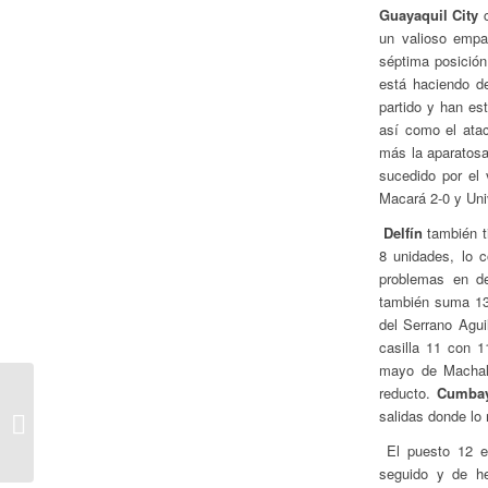
Guayaquil City
c
un valioso empa
séptima posición
está haciendo de
partido y han es
así como el ata
más la aparatosa 
sucedido por el
Macará 2-0 y Uni
Delfín
también ti
8 unidades, lo c
problemas en de
también suma 13 
del Serrano Agui
casilla 11 con 
mayo de Machala
reducto.
Cumba
Ya Volvió, la
salidas donde lo 
Extrañábamos
El puesto 12 
seguido y de he