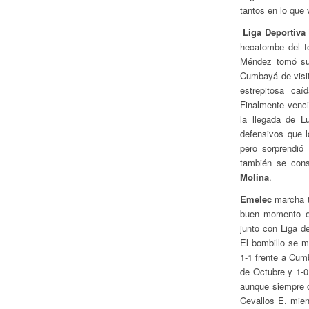
tantos en lo que
Liga Deportiva 
hecatombe del t
Méndez tomó su 
Cumbayá de visi
estrepitosa ca
Finalmente venc
la llegada de Lu
defensivos que 
pero sorprendió
también se cons
Molina
.
Emelec
marcha t
buen momento el
junto con Liga 
El bombillo se 
1-1 frente a Cum
de Octubre y 1-0
aunque siempre c
Cevallos E. mien