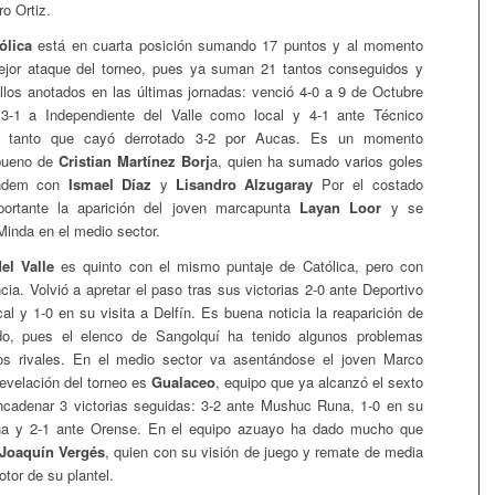
ro Ortiz.
ólica
está en cuarta posición sumando 17 puntos y al momento
ejor ataque del torneo, pues ya suman 21 tantos conseguidos y
llos anotados en las últimas jornadas: venció 4-0 a 9 de Octubre
 3-1 a Independiente del Valle como local y 4-1 ante Técnico
 en tanto que cayó derrotado 3-2 por Aucas. Es un momento
 bueno de
Cristian Martínez Borj
a, quien ha sumado varios goles
ándem con
Ismael Díaz
y
Lisandro Alzugaray
Por el costado
portante la aparición del joven marcapunta
Layan Loor
y se
Minda en el medio sector.
el Valle
es quinto con el mismo puntaje de Católica, pero con
cia. Volvió a apretar el paso tras sus victorias 2-0 ante Deportivo
l y 1-0 en su visita a Delfín. Es buena noticia la reaparición de
o, pues el elenco de Sangolquí ha tenido algunos problemas
cos rivales. En el medio sector va asentándose el joven Marco
revelación del torneo es
Gualaceo
, equipo que ya alcanzó el sexto
ncadenar 3 victorias seguidas: 3-2 ante Mushuc Runa, 1-0 en su
ona y 2-1 ante Orense. En el equipo azuayo ha dado mucho que
Joaquín Vergés
, quien con su visión de juego y remate de media
otor de su plantel.